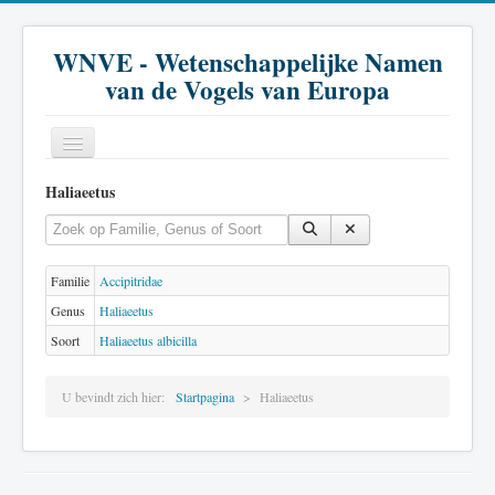
WNVE - Wetenschappelijke Namen
van de Vogels van Europa
Haliaeetus
Home
Vul een deel van de titel in
Toon #
Inleiding
Soort
Familie
Accipitridae
Genus
Haliaeetus
Genus
Soort
Haliaeetus albicilla
Familie
U bevindt zich hier:
Historie
Startpagina
Haliaeetus
Literatuur