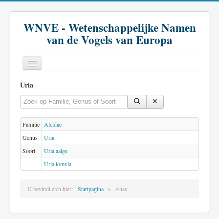
WNVE - Wetenschappelijke Namen
van de Vogels van Europa
Uria
Home
Vul een deel van de titel in
Toon #
Inleiding
Soort
Familie
Alcidae
Genus
Uria
Genus
Soort
Uria aalge
Familie
Uria lomvia
Historie
U bevindt zich hier:
Startpagina
Anas
Literatuur