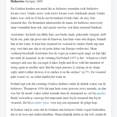
Haliaeetus
Savigny 1809
De Grieken kenden een arend die ze
haliaetos
noemden (ook
haliaietos
kwam voor). Grieks
aetos
(ook
aietos
kwam voor) betekende arend, Grieks
halios was: zich in of bij de zee bevindend (Grieks hals: de zee). Een
zeearend dus. De Romeinen latiniseerden de naam, tot
haliaetus
enzovoort,
maar vertaalden hem ook, met
aquila marina
, wat idem zeearend betekent.
Aristoteles: hij heeft een dikke hals, een brede staart, gekromde vleugels, leeft
bij de zee, pakt zijn prooi met de klauwen, kan haar soms niet dragen, belandt
dan in het water. Je kunt hier zeearend én visarend in vinden (beide zág men
nog: veel later pas zijn ze uit grote delen van Europa verdreven). Maar
verderop beschrijft Aristoteles hoe de vogel op watervogels jaagt, en dan lijkt
het sterk de zeearend. In de vertaling bij Pollard 1977 is het: “whenever a bird
emerges and sees the sea-eagle it takes fright and dives with the intention of
rising again in another spot. But the eagle pursues it, relying on its sharp
sight, until it either drowns it or catches it on the surface” (p.77). De visarend
pakt vooral vís, en schiet daarbij het water ín.
Pollard zegt ook dat sommige Griekse dichters onder de índruk waren van de
haliaetos
, Thompson 1936 dat men hem soms gewoon
aetos
noemde, en dan
was het 'dé arend' (vaker echter noemde men de steenarend zo, zie bij
aquila
).
Beide verwacht je vanwege het imposante meer bij de zeearend dan bij de
visarend. Zie bij
accipiter nisus
voor nog een argument: de gelige kop.
In boeken vind je soms dat de Grieken met
haliaetos
beide vogels bedoelden,
dat ze de twee niet onderscheidden. Waarschijnlijk deden ze dat wél, omdat de