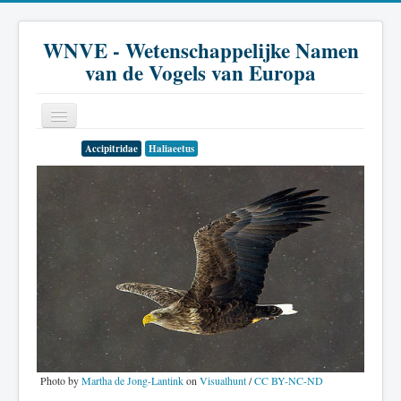
WNVE - Wetenschappelijke Namen
van de Vogels van Europa
Accipitridae
Haliaeetus
Home
Inleiding
Soort
Genus
Familie
Historie
Literatuur
Photo by
Martha de Jong-Lantink
on
Visualhunt
/
CC BY-NC-ND