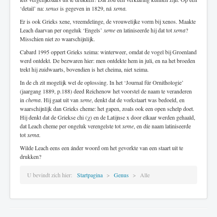
‘detail’ na:
xenus
is gegeven in 1829, ná
xema.
Er is ook Grieks xene, vreemdelinge, de vrouwelijke vorm bij xenos. Maakte
Leach daarvan per ongeluk ‘Engels’
xeme
en latiniseerde hij dat tot
xema
?
Misschien niet zo waarschijnlijk.
Cabard 1995 oppert Grieks xeima: winterweer, omdat de vogel bij Groenland
werd ontdekt. De bezwaren hier: men ontdekte hem in juli, en na het broeden
trekt hij zuidwaarts, bovendien is het cheima, niet xeima.
In de ch zit mogelijk wel de oplossing. In het ‘Journal für Ornithologie’
(jaargang 1889, p.188) deed Reichenow het voorstel de naam te veranderen
in
chema
. Hij gaat uit van
xeme
, denkt dat de vorkstaart was bedoeld, en
waarschijnlijk dan Grieks cheme: het gapen, zoals ook een open schelp doet.
Hij denkt dat de Griekse chi (χ) en de Latijnse x door elkaar werden gehaald,
dat Leach cheme per ongeluk verengelste tot
xeme
, en díe naam latiniseerde
tot
xema.
Wilde Leach eens een ánder woord om het gevorkte van een staart uit te
drukken?
U bevindt zich hier:
Startpagina
Genus
Alle