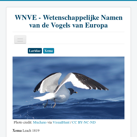
WNVE - Wetenschappelijke Namen
van de Vogels van Europa
Laridae
Xema
Home
Inleiding
Soort
Genus
Familie
Historie
Literatuur
Photo credit:
Muchaxo
via
VisualHunt
/
CC BY-NC-ND
Xema
Leach 1819