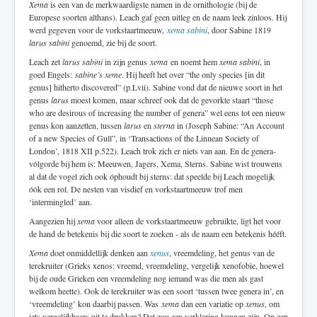
Xema
is een van de merkwaardigste namen in de ornithologie (bij de
Europese soorten althans). Leach gaf geen uitleg en de naam leek zinloos. Hij
werd gegeven voor de vorkstaartmeeuw,
xema sabini
, door Sabine 1819
larus sabini
genoemd, zie bij de soort.
Leach zet
larus sabini
in zijn genus
xema
en noemt hem
xema sabini
, in
goed Engels:
sabine’s xeme
. Hij heeft het over “the only species [in dit
genus] hitherto discovered” (p.Lvii). Sabine vond dat de nieuwe soort in het
genus
larus
moest komen, maar schreef ook dat de gevorkte staart “those
who are desirous of increasing the number of genera” wel eens tot een nieuw
genus kon aanzetten, tussen
larus
en
sterna
in (Joseph Sabine: “An Account
of a new Species of Gull”, in ‘Transactions of the Linnean Society of
London’, 1818 XII p.522). Leach trok zich er niets van aan. En de genera-
vólgorde bij hem is: Meeuwen, Jagers, Xema, Sterns. Sabine wist trouwens
al dat de vogel zich ook óphoudt bij sterns: dat speelde bij Leach mogelijk
óók een rol. De nesten van visdief en vorkstaartmeeuw trof men
‘intermingled’ aan.
Aangezien hij
xema
voor alleen de vorkstaartmeeuw gebruikte, ligt het voor
de hand de betekenis bij die soort te zoeken - als de naam een betekenis hééft.
Xema
doet onmiddellijk denken aan
xenus
, vreemdeling, het genus van de
terekruiter (Grieks xenos: vreemd, vreemdeling, vergelijk xenofobie, hoewel
bij de oude Grieken een vreemdeling nog iemand was die men als gast
welkom heette). Ook de terekruiter was een soort ‘tussen twee genera in’, en
‘vreemdeling’ kon daarbij passen. Was
xema
dan een variatie op
xenus
, om
iets vergelijkbaars uit te drukken? Dat zou een verklaring kunnen zijn. Op een