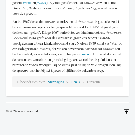
genera
parus
en
passer
). Etymologen denken dat
sturnus
verwant is met
Duits
star
, Oudnoords
stari
, Fries
staring
, Engels
starling
, ook al namen
voor de spreeuw.
André 1967 denkt dat
sturnus
voortkwam uit *
stor-nos
: de gesterde, zodat
het een naam zou zijn voor het gespikkelde winterkleed. Méér etymologen
denken aan ‘geluid’. Kluge 1967 herleidt tot een klanknabootsend *
stor(n)os
.
Lockwood 1984 geeft voor de Germaanse groep een wortel *
staran
-,
voortgekomen uit een klanknabootsend star-. Nielsen 1989 komt via *star- op
een Indogermaans
*storos
, dat via een nevenvorm
*stornos
tot
sturnus
zou
hebben geleid, en ook tot
stern
, zie bij het genus
sterna
.
Hij denkt dat aan al
de namen een wortel t-r ten grondslag lag, een wortel die de geluiden van
betreffende vogels weergaf. Bij de sterns past dit bij de vele tirr-geluiden. Bij
de spreeuw past het bij het tsjieeer of sjtäärrr, de bekendste roep.
U bevindt zich hier:
Startpagina
Genus
Circaetus
© 2026 www.wnve.nl