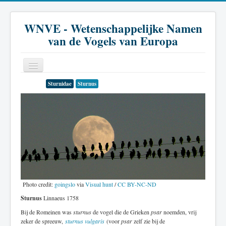
WNVE - Wetenschappelijke Namen
van de Vogels van Europa
Sturnidae
Sturnus
Home
Inleiding
Soort
Genus
Familie
Historie
Photo credit:
goingslo
via
Visual hunt
/
CC BY-NC-ND
Sturnus
Linnaeus 1758
Literatuur
Bij de Romeinen was
sturnus
de vogel die de Grieken
psar
noemden, vrij
zeker de spreeuw,
sturnus vulgaris
(voor
psar
zelf zie bij de