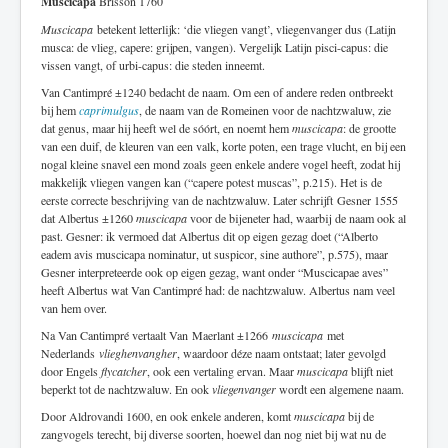
Muscicapa
Brisson 1760
Muscicapa
betekent letterlijk: ‘die vliegen vangt’, vliegenvanger dus (Latijn
musca: de vlieg, capere: grijpen, vangen). Vergelijk Latijn pisci-capus: die
vissen vangt, of urbi-capus: die steden inneemt.
Van Cantimpré ±1240 bedacht de naam. Om een of andere reden ontbreekt
bij hem
caprimulgus
, de naam van de Romeinen voor de nachtzwaluw, zie
dat genus, maar hij heeft wel de sóórt, en noemt hem
muscicapa
: de grootte
van een duif, de kleuren van een valk, korte poten, een trage vlucht, en bij een
nogal kleine snavel een mond zoals geen enkele andere vogel heeft, zodat hij
makkelijk vliegen vangen kan (“capere potest muscas”, p.215). Het is de
eerste correcte beschrijving van de nachtzwaluw. Later schrijft
Gesner 1555
dat Albertus ±1260
muscicapa
voor de bijeneter had, waarbij de naam ook al
past. Gesner: ik vermoed dat Albertus dit op eigen gezag doet (“Alberto
eadem avis muscicapa nominatur, ut suspicor, sine authore”, p.575), maar
Gesner interpreteerde ook op eigen gezag, want onder “Muscicapae aves”
heeft Albertus wat Van Cantimpré had: de nachtzwaluw. Albertus nam veel
van hem over.
Na Van Cantimpré vertaalt Van
Maerlant ±1266
muscicapa
met
Nederlands
vlieghenvangher
, waardoor déze naam ontstaat; later gevolgd
door Engels
flycatcher
, ook een vertaling ervan. Maar
muscicapa
blijft niet
beperkt tot de nachtzwaluw. En ook
vliegenvanger
wordt een algemene naam.
Door Aldrovandi 1600, en ook enkele anderen, komt
muscicapa
bij de
zangvogels terecht, bij diverse soorten, hoewel dan nog niet bij wat nu de