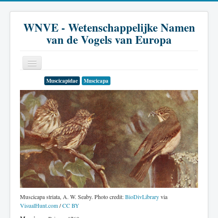
WNVE - Wetenschappelijke Namen
van de Vogels van Europa
Muscicapidae
Muscicapa
Home
Inleiding
Soort
Genus
Familie
Historie
Literatuur
Muscicapa striata, A. W. Seaby. Photo credit:
BioDivLibrary
via
VisualHunt.com
/
CC BY