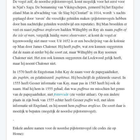
De vogel zelf, de noordse pijlstormvogel, komt mogelijk voor het eerst voor
in Njal’s Saga. De bemanning van Vikingschepen, gemeerd bij het Engelse
eiland Man in afwachting van ‘de Slag bij Clontarf’ in 1014, wordt ‘s nachts
geplaagd door ‘raven’ die vreselijke geluiden maken (pijlstormvogels hebben
door hun nachtelijke geluiden wereldwijd een reputatie). Bij Man broedden er
veel en naast
puffinus anglorum
hadden Willughby en Ray als naam
puffin of
the isle of man
, vergelijk huidig
manx shearwater
, al komt de vogel er
tegenwoordig niet meer voor. Uit 1652 is er een beschrijving van de kolonie
op Man door James Chaloner. Hij heeft
puffin
, wat zou kunnen suggereren
dat de naam al eerder bij die soort zat, maar Willughby en Ray noemen
Chaloner niet. Het zou ook kunnen suggereren dat Lockwood gelijk heeft,
maar hij noemt Chaloner niet.
In 1570 heeft de Engelsman John Kay de naam voor de papegaaiduiker,
als
puphin
, en gelatiniseerd:
puphinus
. Hij beschrijft de gekleurde snavel. In
1555 heeft Gesner informatie van Kay, maar pas in 1585 heeft hij ook de
naam. Had hij hem in 1555 gehad, dan was
puffinus
nu misschien het genus
van de papegaaiduiker, niet
fratercula
(zie verder aldaar). Op een ándere
plaats in zijn boek van 1555 echter heeft Gesner
puffin
wél, met idem
informatie uit Engeland, en hij noemt hem
puffinus anglicus
. De soort daar is
moeilijk te bepalen (mogelijk de noordse pijlstormvogel).
-
Enkele andere namen voor de noordse pijlstormvogel (de codes zie op
Home):