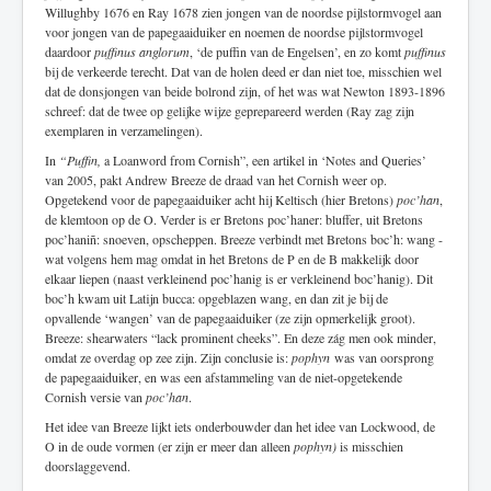
Willughby 1676 en Ray 1678 zien jongen van de noordse pijlstormvogel aan
voor jongen van de papegaaiduiker en noemen de noordse pijlstormvogel
daardoor
puffinus anglorum
, ‘de puffin van de Engelsen’, en zo komt
puffinus
bij de verkeerde terecht. Dat van de holen deed er dan niet toe, misschien wel
dat de donsjongen van beide bolrond zijn, of het was wat Newton 1893-1896
schreef: dat de twee op gelijke wijze geprepareerd werden (Ray zag zijn
exemplaren in verzamelingen).
In
“Puffin,
a Loanword from Cornish”, een artikel in ‘Notes and Queries’
van 2005, pakt Andrew Breeze de draad van het Cornish weer op.
Opgetekend voor de papegaaiduiker acht hij Keltisch (hier Bretons)
poc’han
,
de klemtoon op de O. Verder is er Bretons poc’haner: bluffer, uit Bretons
poc’haniñ: snoeven, opscheppen. Breeze verbindt met Bretons boc’h: wang -
wat volgens hem mag omdat in het Bretons de P en de B makkelijk door
elkaar liepen (naast verkleinend poc’hanig is er verkleinend boc’hanig). Dit
boc’h kwam uit Latijn bucca: opgeblazen wang, en dan zit je bij de
opvallende ‘wangen’ van de papegaaiduiker (ze zijn opmerkelijk groot).
Breeze: shearwaters “lack prominent cheeks”. En deze zág men ook minder,
omdat ze overdag op zee zijn. Zijn conclusie is:
pophyn
was van oorsprong
de papegaaiduiker, en was een afstammeling van de niet-opgetekende
Cornish versie van
poc’han
.
Het idee van Breeze lijkt iets onderbouwder dan het idee van Lockwood, de
O in de oude vormen (er zijn er meer dan alleen
pophyn)
is misschien
doorslaggevend.