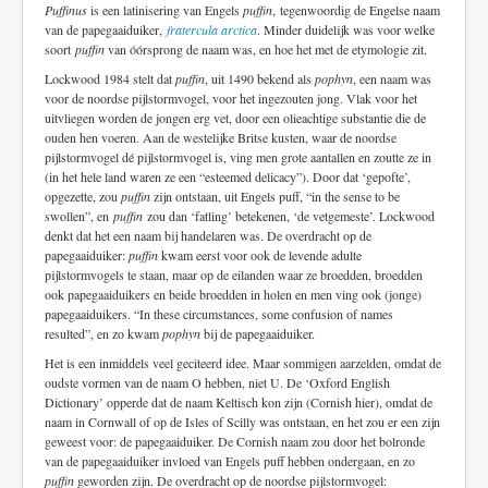
Puffinus
is een latinisering van Engels
puffin
, tegenwoordig de Engelse naam
van de papegaaiduiker,
fratercula arctica
. Minder duidelijk was voor welke
soort
puffin
van óórsprong de naam was, en hoe het met de etymologie zit.
Lockwood 1984 stelt dat
puffin
, uit 1490 bekend als
pophyn
, een naam was
voor de noordse pijlstormvogel, voor het ingezouten jong. Vlak voor het
uitvliegen worden de jongen erg vet, door een olieachtige substantie die de
ouden hen voeren. Aan de westelijke Britse kusten, waar de noordse
pijlstormvogel dé pijlstormvogel is, ving men grote aantallen en zoutte ze in
(in het hele land waren ze een “esteemed delicacy”). Door dat ‘gepofte’,
opgezette, zou
puffin
zijn ontstaan, uit Engels puff, “in the sense to be
swollen”, en
puffin
zou dan ‘fatling’ betekenen, ‘de vetgemeste’. Lockwood
denkt dat het een naam bij handelaren was. De overdracht op de
papegaaiduiker:
puffin
kwam eerst voor ook de levende adulte
pijlstormvogels te staan, maar op de eilanden waar ze broedden, broedden
ook papegaaiduikers en beide broedden in holen en men ving ook (jonge)
papegaaiduikers. “In these circumstances, some confusion of names
resulted”, en zo kwam
pophyn
bij de papegaaiduiker.
Het is een inmiddels veel geciteerd idee. Maar sommigen aarzelden, omdat de
oudste vormen van de naam O hebben, niet U. De ‘Oxford English
Dictionary’ opperde dat de naam Keltisch kon zijn (Cornish hier), omdat de
naam in Cornwall of op de Isles of Scilly was ontstaan, en het zou er een zijn
geweest voor: de papegaaiduiker. De Cornish naam zou door het bolronde
van de papegaaiduiker invloed van Engels puff hebben ondergaan, en zo
puffin
geworden zijn. De overdracht op de noordse pijlstormvogel: