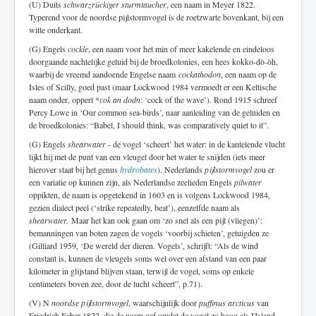
(U) Duits
schwarzrückiger sturmtaucher
, een naam in Meyer 1822.
Typerend voor de noordse pijlstormvogel is de roetzwarte bovenkant, bij een
witte onderkant.
(G) Engels
cockle
, een naam voor het min of meer kakelende en eindeloos
doorgaande nachtelijke geluid bij de broedkolonies, een hees kokko-dò-òh,
waarbij de vreemd aandoende Engelse naam
cockathodon
, een naam op de
Isles of Scilly, goed past (maar Lockwood 1984 vermoedt er een Keltische
naam onder, oppert *
cok an dodn
: ‘cock of the wave’). Rond 1915 schreef
Percy Lowe in ‘Our common sea-birds’, naar aanleiding van de geluiden en
de broedkolonies: “Babel, I should think, was comparatively quiet to it”.
(G) Engels
shearwater
- de vogel ‘scheert’ het water: in de kantelende vlucht
lijkt hij met de punt van een vleugel door het water te snijden (iets meer
hierover staat bij het genus
hydrobates
). Nederlands
pijlstormvogel
zou er
een variatie op kunnen zijn, als Nederlandse zeelieden Engels
pilwater
oppikten, de naam is opgetekend in 1603 en is volgens Lockwood 1984,
gezien dialect peel (‘strike repeatedly, beat’), eenzelfde naam als
shearwater.
Maar het kan ook gaan om ‘zo snel als een pijl (vliegen)’:
bemanningen van boten zagen de vogels ‘voorbij schieten’, getuigden ze
(Gilliard 1959, ‘De wereld der dieren. Vogels’, schrijft: “Als de wind
constant is, kunnen de vleugels soms wel over een afstand van een paar
kilometer in glijstand blijven staan, terwijl de vogel, soms op enkele
centimeters boven zee, door de lucht scheert”, p.71).
(V) N
noordse pijlstormvogel
, waarschijnlijk door
puffinus arcticus
van
Friedrich Faber 1822, die de naam gaf omdat de vogel zo hoog als IJsland