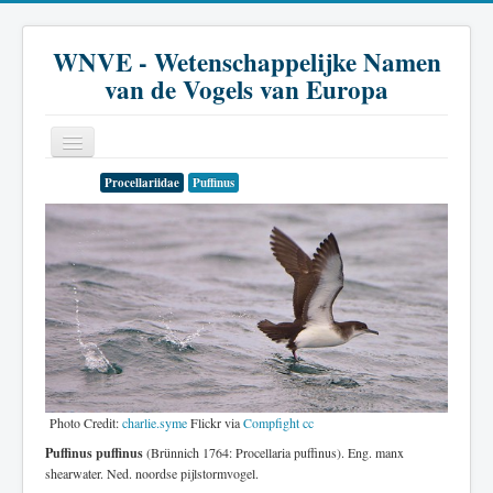
WNVE - Wetenschappelijke Namen
van de Vogels van Europa
Procellariidae
Puffinus
Home
Inleiding
Soort
Genus
Familie
Historie
Photo Credit:
charlie.syme
Flickr via
Compfight
cc
Literatuur
Puffinus puffinus
(Brünnich 1764: Procellaria puffinus). Eng. manx
shearwater. Ned. noordse pijlstormvogel.