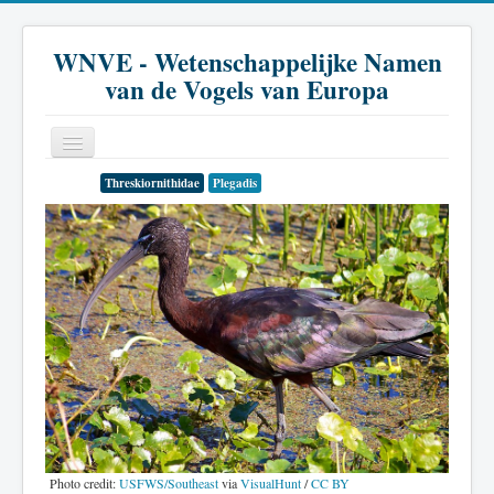
WNVE - Wetenschappelijke Namen
van de Vogels van Europa
Threskiornithidae
Plegadis
Home
Inleiding
Soort
Genus
Familie
Historie
Literatuur
Photo credit:
USFWS/Southeast
via
VisualHunt
/
CC BY