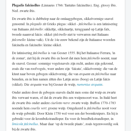
Plegadis falcinellus
(Linnaeus 1766: Tantalus falcinellus). Eng. glossy ibis.
Ned. zwarte ibis.
De zwarte ibis is dubbelop naar de omlaaggebogen, sikkelvormige snavel
genoemd. In
plegadis
zit Grieks plegas: sikkel -
falcinellus
is een latinisering
van Italiaans
falcinello
: sikkeltje, sikkelaartje, teruggaand op Latijn falx,
tweede naamval falcis: sikkel (
falcinello
niet te verwarren met Italiaans
falconello
: kleine valk). Uit de 14e eeuw bekend zijn de Italiaanse woorden
falcinella en falcinello: kleine sikkel.
De latinisering
falcinellus
is van Gesner 1555. Bij het Italiaanse Ferrara, 'in
de zomer', ziet hij de zwarte ibis en hoort dat men hem
falcinello
noemt, naar
de snavel. Gesner: sommige vogelsnavels zijn recht, andere zijn gekromd,
zoals die van roofvogels, weer andere zijn ‘falcata’, sikkelvormig: die van de
kluut naar boven gebogen sikkelvormig, die van
arquata
en
falcinellus
naar
beneden, en in hun namen zitten dus Latijn arcus (boog) en Latijn falcis
(sikkel). Die
arquata
was bij Gesner de wulp,
numenius arquata
.
Onder andere door de gebogen snavels dacht men soms dat wulp en zwarte
ibis verwant waren, of dat de zwarte ibis een wulpensoort was. In Italië heet
de zwarte ibis onder andere
ciurlotto nero
: zwarte wulp. Buffon 1770-1783
noemde hem
courlis vert
: groene wulp. Omgekeerd is
falcinellus
nooit voor
de wulp gebruikt. Door Klein 1750 wel voor een der boomkruipers. En hij is
gebruikt voor de krombekstrandloper. En voor de breedbekstrandloper, in
limicola falcinellus
. Maar daar ‘op de tweede plaats’, zoals tegenwoordig ook
bij de zwarte ibis.