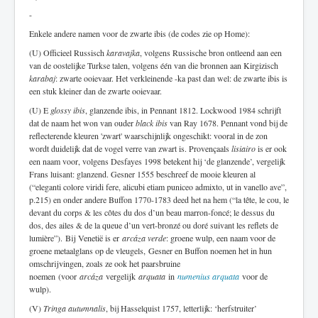
-
Enkele andere namen voor de zwarte ibis (de codes zie op Home):
(U) Officieel Russisch
karavajka
, volgens Russische bron ontleend aan een
van de oostelijke Turkse talen, volgens één van die bronnen aan Kirgizisch
karabaj
: zwarte ooievaar. Het verkleinende -ka past dan wel: de zwarte ibis is
een stuk kleiner dan de zwarte ooievaar.
(U) E
glossy ibis
, glanzende ibis, in Pennant 1812. Lockwood 1984 schrijft
dat de naam het won van ouder
black ibis
van Ray 1678. Pennant vond bij de
reflecterende kleuren 'zwart' waarschijnlijk ongeschikt: vooral in de zon
wordt duidelijk dat de vogel verre van zwart is. Provençaals
lisiairo
is er ook
een naam voor, volgens Desfayes 1998 betekent hij ‘de glanzende’, vergelijk
Frans luisant: glanzend. Gesner 1555 beschreef de mooie kleuren al
(“eleganti colore viridi fere, alicubi etiam puniceo admixto, ut in vanello ave”,
p.215) en onder andere Buffon 1770-1783 deed het na hem (“la tête, le cou, le
devant du corps & les côtes du dos d’un beau marron-foncé; le dessus du
dos, des ailes & de la queue d’un vert-bronzé ou doré suivant les reflets de
lumière”).
Bij Venetië is er
arcáza verde
: groene wulp, een naam voor de
groene metaalglans op de vleugels,
Gesner en Buffon noemen het in hun
omschrijvingen, zoals ze ook het paarsbruine
noemen
(voor
arcáza
vergelijk
arquata
in
numenius arquata
voor de
wulp).
(V)
Tringa autumnalis
, bij Hasselquist 1757, letterlijk: ‘herfstruiter’