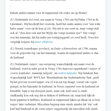
-
Enkele andere namen voor de toppereend (de codes zie op Home):
(U) Nederlands
kol eend
, een naam in Vroeg 1764 (zie bij Pallas 1764 in de
Literatuur). Hij beschrijft het vrouwtje, heeft het onder andere over “een witte
halve maan” voor op de kop (p.24). Hij ziet er een soort in, maar vraagt zich
ook af: “Zou deze ook niet het Wyfje der vorige konnen zyn?” Die vorige
was het mannetje, dat hij onder een weinigzeggend
zee eend
heeft. Voor kol
vergelijk
kolgans
bij
anser albifrons
.
(U) Noord-Amerikaans
greyback
, en Duits
schimmelente
uit 1796, namen
voor de grijswitte rug van het mannetje, waarin de toppereend anders is dan
de kuifeend.
(U) Nederlands
topper
, van oorsprong waarschijnlijk een naam voor de
kuifeend, werd in ieder geval in Vroeg 1764 daarvoor opgetekend (‘
topper
of
zwarte kuifduiker
, mannetje
fuligula
’, zie
aythya fuligula
). Top betekent hier
waarschijnlijk kuif: WNT, het ‘Woordenboek der Nederlandsche Taal’, geeft
bij het gewone woord topper: wie of wat een top draagt, vooral van vogels
gezegd, in het bijzonder de kuifeend. In Noors
toppand
voor de kuifeend zit
hetzelfde: topp is top (hoogste punt), maar ook: kuif (
and
is eend)
(taalkundig kon ook nog dat er duiken of dobberen zat, maar kuif lijkt de
beste papieren te hebben). Kuifeend en toppereend lijken op elkaar en zo kon
topper
later verhuizen. Misschien begreep men steeds minder dat ‘top’ ook
kuif had betekend en de vorm
topper
suggereerde dat misschien óók steeds