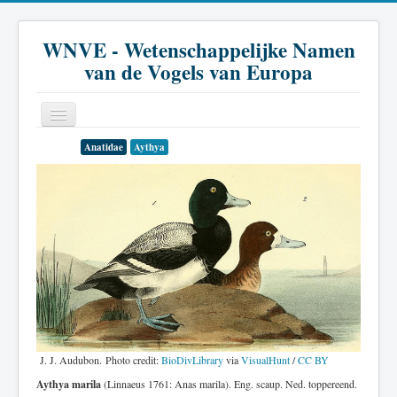
WNVE - Wetenschappelijke Namen
van de Vogels van Europa
Anatidae
Aythya
Home
Inleiding
Soort
Genus
Familie
Historie
Literatuur
J. J. Audubon. Photo credit:
BioDivLibrary
via
VisualHunt
/
CC BY
Aythya marila
(Linnaeus 1761: Anas marila). Eng. scaup. Ned. toppereend.