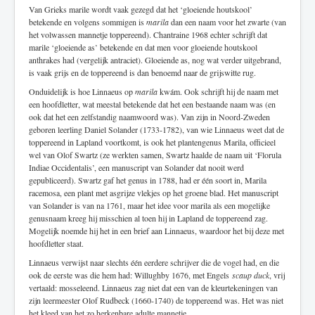
Van Grieks marile wordt vaak gezegd dat het ‘gloeiende houtskool’
betekende en volgens sommigen is
marila
dan een naam voor het zwarte (van
het volwassen mannetje toppereend). Chantraine 1968 echter schrijft dat
marile ‘gloeiende as’ betekende en dat men voor gloeiende houtskool
anthrakes had (vergelijk antraciet). Gloeiende as, nog wat verder uitgebrand,
is vaak grijs en de toppereend is dan benoemd naar de grijswitte rug.
Onduidelijk is hoe Linnaeus op
marila
kwám. Ook schrijft hij de naam met
een hoofdletter, wat meestal betekende dat het een bestaande naam was (en
ook dat het een zelfstandig naamwoord was). Van zijn in Noord-Zweden
geboren leerling Daniel Solander (1733-1782), van wie Linnaeus weet dat de
toppereend in Lapland voortkomt, is ook het plantengenus Marila, officieel
wel van Olof Swartz (ze werkten samen, Swartz haalde de naam uit ‘Florula
Indiae Occidentalis’, een manuscript van Solander dat nooit werd
gepubliceerd). Swartz gaf het genus in 1788, had er één soort in, Marila
racemosa, een plant met asgrijze vlekjes op het groene blad. Het manuscript
van Solander is van na 1761, maar het idee voor marila als een mogelijke
genusnaam kreeg hij misschien al toen hij in Lapland de toppereend zag.
Mogelijk noemde hij het in een brief aan Linnaeus, waardoor het bij deze met
hoofdletter staat.
Linnaeus verwijst naar slechts één eerdere schrijver die de vogel had, en die
ook de eerste was die hem had: Willughby 1676, met Engels
scaup duck
, vrij
vertaald: mosseleend. Linnaeus zag niet dat een van de kleurtekeningen van
zijn leermeester Olof Rudbeck (1660-1740) de toppereend was. Het was niet
het kleed van het zo herkenbare adulte mannetje.