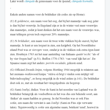
Later wordt
clangula
de genusnaam voor de ijseend,
clangula hyemalis
.
-
Enkele andere namen voor de brilduiker (de codes zie op Home):
(U) E
goldeneye
, een naam voor het oog, dat bij het mannetje vaak nog geler
is dan bij het vrouwtje. In Engeland zijn er in de winter veel meer vrouwtjes
dan mannetjes, zodat je kunt denken dat het een naam voor de vrouwtjes was,
maar tellingen geven toch ongeveer 20% mannetjes.
(U) N
brilduiker
, een naam voor de twee witte vlekken bij de snavel, bij het
mannetje. Je kunt er een lorgnet in zien, een knijpbril. Op het Noordduitse
eiland Poel was er
vierogen
voor, omdat je in de vlekken ook extra ógen kunt
zien. Houttuyn 1763 zei het naar aanleiding van Italiaans
quattr’occhi
: “als of
hy vier Oogen had” (p.51). Buffon 1770-1783: ‘van veraf lijkt het zo’. De
Spaanse naam zegt het anders:
porrón osculado
, gekuste eend.
(G) Officieel Zweeds
knipa
, volgens Hortling 1944 mogelijk te relateren aan
het zeemans-werkwoord knipa: “sträva så högt i vinden som möjligt vid
bidevindssegling”, zo hoog mogelijk in de wind zeilen (p.141). De brilduiker
doet ook zo, met als resultaat het vleugelgedruis zie hogerop.
(G) Sami
čoaðgi
, duiker. Voor de Sami in het noorden van Lapland was de
brilduiker belangrijk als voedselbron en het was dus een bekende soort, aan
'duiker' als naam hadden ze genoeg. In dat Noorden was er ook Fins
sotka
, een naam die verwánt is aan
čoaðgi
(Sami en Fins zijn verwante
talen). Tegenwoordig is
sotka
een algeméne naam, betekent 'eend', hoewel in