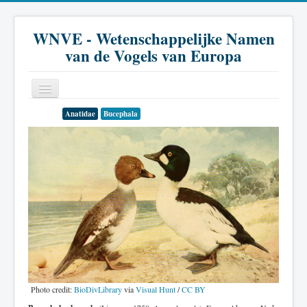
WNVE - Wetenschappelijke Namen
van de Vogels van Europa
Anatidae
Bucephala
Home
Inleiding
Soort
Genus
Familie
Historie
Literatuur
Photo credit:
BioDivLibrary
via
Visual Hunt
/
CC BY