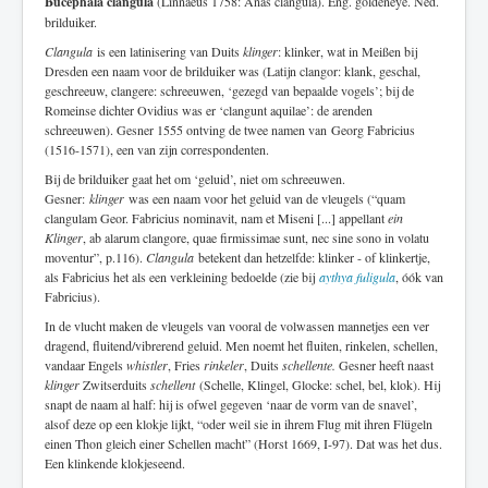
Bucephala clangula
(Linnaeus 1758: Anas clangula). Eng. goldeneye. Ned.
brilduiker.
Clangula
is een latinisering van Duits
klinger
: klinker, wat in Meißen bij
Dresden een naam voor de brilduiker was (Latijn clangor: klank, geschal,
geschreeuw, clangere: schreeuwen, ‘gezegd van bepaalde vogels’; bij de
Romeinse dichter Ovidius was er ‘clangunt aquilae’: de arenden
schreeuwen). Gesner 1555 ontving de twee namen van Georg Fabricius
(1516-1571), een van zijn correspondenten.
Bij de brilduiker gaat het om ‘geluid’, niet om schreeuwen.
Gesner:
klinger
was een naam voor het geluid van de vleugels (“quam
clangulam Geor. Fabricius nominavit, nam et Miseni [...] appellant
ein
Klinger
, ab alarum clangore, quae firmissimae sunt, nec sine sono in volatu
moventur”, p.116).
Clangula
betekent dan hetzelfde: klinker - of klinkertje,
als Fabricius het als een verkleining bedoelde (zie bij
aythya fuligula
, óók van
Fabricius).
In de vlucht maken de vleugels van vooral de volwassen mannetjes een ver
dragend, fluitend/vibrerend geluid. Men noemt het fluiten, rinkelen, schellen,
vandaar Engels
whistler
, Fries
rinkeler
, Duits
schellente.
Gesner heeft naast
klinger
Zwitserduits
schellent
(Schelle, Klingel, Glocke: schel, bel, klok). Hij
snapt de naam al half: hij is ofwel gegeven ‘naar de vorm van de snavel’,
alsof deze op een klokje lijkt, “oder weil sie in ihrem Flug mit ihren Flügeln
einen Thon gleich einer Schellen macht” (Horst 1669, I-97). Dat was het dus.
Een klinkende klokjeseend.