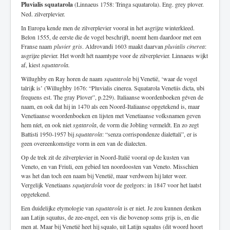
Pluvialis squatarola
(Linnaeus 1758: Tringa squatarola). Eng. grey plover.
Ned. zilverplevier.
In Europa kende men de zilverplevier vooral in het asgrijze winterkleed.
Belon 1555, de eerste die de vogel beschrijft, noemt hem daardoor met een
Franse naam
pluvier gris
. Aldrovandi 1603 maakt daarvan
pluvialis cinerea
:
asgrijze plevier. Het wordt hét naamtype voor de zilverplevier. Linnaeus wijkt
af, kiest
squatarola.
Willughby en Ray horen de naam
squatarola
bij Venetië, ‘waar de vogel
talrijk is’ (Willughby 1676: “Pluvialis cinerea. Squatarola Venetiis dicta, ubi
frequens est. The gray Plover”, p.229). Italiaanse woordenboeken géven de
naam, en ook dat hij in 1470 als een Noord-Italiaanse opgetekend is, maar
Venetiaanse woordenboeken en lijsten met Venetiaanse volksnamen geven
hem níet, en ook niet
sgatarola
, de vorm die Jobling vermeldt. En zo zegt
Battisti 1950-1957 bij
squatarola
: “senza corrispondenze dialettali”, er is
geen overeenkomstige vorm in een van de dialecten.
Op de trek zit de zilverplevier in Noord-Italië vooral op de kusten van
Veneto, en van Friuli, een gebied ten noordoosten van Veneto. Misschien
was het dan toch een naam bij Venetië, maar verdween hij later weer.
Vergelijk Venetiaans
squajardola
voor de geelgors: in 1847 voor het laatst
opgetekend.
Een duidelijke etymologie van
squatarola
is er niet. Je zou kunnen denken
aan Latijn squatus, de zee-engel, een vis die bovenop soms grijs is, en die
men at. Maar bij Venetië heet hij squalo, uit Latijn squalus (dit woord hoort