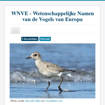
WNVE - Wetenschappelijke Namen
van de Vogels van Europa
Charadriidae
Pluvialis
Home
Inleiding
Soort
Genus
Familie
Historie
Literatuur
Photo credit:
Hiyashi Haka
on
Visualhunt.com