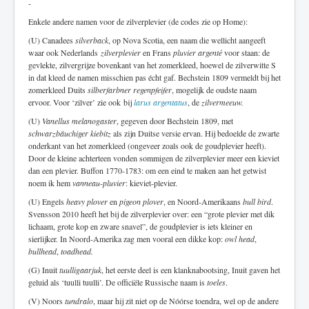
-
Enkele andere namen voor de zilverplevier (de codes zie op Home):
(U) Canadees
silverback
, op Nova Scotia, een naam die wellicht aangeeft
waar ook Nederlands
zilverplevier
en Frans
pluvier argenté
voor staan: de
gevlekte, zilvergrijze bovenkant van het zomerkleed, hoewel de zilverwitte S
in dat kleed de namen misschien pas écht gaf. Bechstein 1809 vermeldt bij het
zomerkleed Duits
silberfarbner regenpfeifer
, mogelijk de oudste naam
ervoor. Voor ‘zilver’ zie ook bij
larus argentatus
, de
zilvermeeuw.
(U)
Vanellus melanogaster
, gegeven door Bechstein 1809, met
schwarzbäuchiger kiebitz
als zijn Duitse versie ervan. Hij bedoelde de zwarte
onderkant van het zomerkleed (ongeveer zoals ook de goudplevier heeft).
Door de kleine achterteen vonden sommigen de zilverplevier meer een kieviet
dan een plevier. Buffon 1770-1783: om een eind te maken aan het getwist
noem ik hem
vanneau-pluvier
: kieviet-plevier.
(U) Engels
heavy plover
en
pigeon plover
, en Noord-Amerikaans
bull bird
.
Svensson 2010 heeft het bij de zilverplevier over: een “grote plevier met dik
lichaam, grote kop en zware snavel”, de goudplevier is iets kleiner en
sierlijker. In Noord-Amerika zag men vooral een dikke kop:
owl head
,
bullhead
,
toadhead.
(G) Inuit
tuulligaarjuk
, het eerste deel is een klanknabootsing, Inuit gaven het
geluid als ‘tuulli tuulli’. De officiële Russische naam is
toeles
.
(V) Noors
tundralo
, maar hij zit niet op de Nóórse toendra, wel op de andere