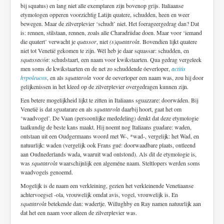
bij squatus) en lang niet alle exemplaren zijn bovenop grijs. Italiaanse
etymologen opperen voorzichtig Latijn quatere, schudden, heen en weer
bewegen. Maar de zilverplevier ‘schudt’ niet. Het foerageergedrag dan? Dat
is: rennen, stilstaan, rennen, zoals alle Charadriidae doen. Maar voor ‘iemand
die quatert’ verwacht je
quassor
, niet
(s)quatarola
. Bovendien lijkt quatere
niet tot Venetië gekomen te zijn. Wél heb je daar squassar: schudden, en
squassacóa
: schudstaart, een naam voor kwikstaarten. Qua gedrag vergeleek
men soms de kwikstaarten en de net zo schuddende óeverloper,
actitis
hypoleucos
, en als
squatarola
voor de oeverloper een naam was, zou hij door
gelijkenissen in het kleed op de zilverplevier overgedragen kunnen zijn.
Een betere mogelijkheid lijkt te zitten in Italiaans sguazzare: doorwáden. Bij
Venetië is dat sguatarare en als
squatarola
daarbij hoort, gaat het om
‘waadvogel’. De Vaan (persoonlijke mededeling) denkt dat deze etymologie
taalkundig de beste kans maakt. Hij noemt nog Italiaans guadare: waden,
ontstaan uit een Oudgermaans woord met W-, *wad-, vergelijk: het Wad, en
natuurlijk: waden (vergelijk ook Frans gué: doorwaadbare plaats, ontleend
aan Oudnederlands wada, waaruit wad ontstond). Als dit de etymologie is,
was
squatarola
waarschijnlijk een algeméne naam. Steltlopers werden soms
waadvogels genoemd.
Mogelijk is de naam een verkleining, gezien het verkleinende Venetiaanse
achtervoegsel -ola, vrouwelijk omdat avis, vogel, vrouwelijk is. En
squatarola
betekende dan: wadertje. Willughby en Ray namen natuurlijk aan
dat het een naam voor alleen de zilverplevier was.