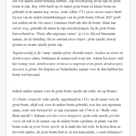
een wat andere kleurverdeling hebben’, zijn beschrijving ervan lijkt de grote
bonte te zijn. Ray 1694 heeft op z'n minst grote bonte en kleine bonte en
gebruikt in de namen nog
varius
, zoals Albin 1731
picus varius major
heeft
bij een van de oudste kleurtekeningen van de gróte bonte (Olson 2007 geeft
een oudere uit de 16e eeuw). Linnaeus heeft alle drie de bonte. Maar laat
varius
weg, gebruikt dit alleen in zijn omschrijvingen, bij de grote bonte
bijvoorbeeld in: “Picus albo nigroque varius” (p.114). Hij wil binomiale
namen, zie de Inleiding. En zo ontstaat
picus major
: grote specht, terwijl
groene en zwarte specht groter zijn.
Tegenwoordig is de ‘ramp’ minder groot: doordat
major
,
medius
en
minor
in
dendrocopos
zitten, betekenen de namen toch weer iets. Alleen bij
major
stelt
het weinig voor:
dendrocopos syriacus
is ongeveer even groot,
dendrocopos
leucotos
is groter. De Engelse en Nederlandse namen voor de drie hebben het
bonte wél bewaard.
-
Enkele andere namen voor de grote bonte specht (de codes zie op Home):
(U) Duits
rotspecht
: rode specht, opgetekend in 1521, nu de naam voor de
grote bonte, altijd ook voor de andere bonte gebruikt, was dus een algemene
naam, zoals ook
buntspecht
: ze zijn synoniem (uit 1746 is er: “Roth- oder
Bunt-specht”). Italiaans
picchio rosso maggiore
: grote rode specht,
picchio
rosso
zit ook in de namen van de andere bonte spechten, in plaats van het
bonte zoals in
grote bonte specht
zit in Italië dus het rode. In Korea doen ze
het wéér anders, de grote bonte heet er, in een transcriptie,
o-saek-ttakdaguri
: