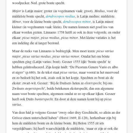
woodpecker. Ned. grote bonte specht.
Major
is Latijn maior: groter (in vogelnamen vaak: groot).
Medius
, voor de
middelste bonte specht,
dendrocopos medius
, is Latijn medius: middelste.
Minor
, voor de kleine bonte specht,
dendrocopos minor
, is Latijn minor:
kleiner (in vogelnamen vaak: klein). De namen kunnen niet goed los van
elkaar worden gezien. Linnaeus 1758 hééft ze ook in deze volgorde, en onder
elkaar:
picus major
,
picus medius
,
picus minor
. Met kleine variaties is het
een indeling die al langer bestond.
Maar de reeks van Linnaeus is bedrieglijk. Men moet lezen:
picus varius
major
,
picus varius medius
,
picus varius minor
. Omdat het om bónte
spechten ging (Latijn varius: bont). Gesner 1555 lijkt ‘bonte specht’ te
hebben geïntroduceerd. Zijn kopje luidt: “De Picorum Genere Vario ex albo
et nigro” (p.680). In de tekst staat
picus varius
, maar vooral in het meervoud
en zo bedoelt hij het ook, zoals ook in het kopje. Spechten zo bont als de
ekster: zwart-wit. Gesner: ‘Bij de Duitsers heten ze
elsterspecht,
bij ons
Zwitsers
aegerstspecht
’, beide betekenen eksterspecht, dan een algemene
naam voor bonte spechten, algemeen omdat ze zo op elkaar lijken. Gesner
heeft ook Duits
bunterspecht.
En door al deze namen komt hij op
picus
varius
.
Van deze hád je volgens Gesner “zwey oder drey Geschlecht, so allein an der
Grösse einen unterscheid haben” (Horst 1669, II-128), herkenbaar zijn bij
hem de middelste bonte en de kleine bonte. Bij Belon 1555 zit iets
vergelijkbaars: hij heeft waarschijnlijk de middelste, ‘maar er zijn er ook die