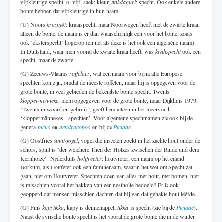
vijfkleurige specht, o: vijf, saek: kleur,
ttakdaguri
: specht. Ook enkele andere
bonte hebben dat vijfkleurige in hun naam.
(U) Noors
kraspjøt
: kraaispecht, maar Noorwegen heeft niet de zwárte kraai,
alleen de bonte, de naam is er dan waarschijnlijk een voor het bonte, zoals
ook ‘eksterspecht’ hogerop (en net als deze is het ook een algeméne naam).
In Duitsland, waar men vooral de zwarte kraai heeft, was
krahspecht
ook een
specht, maar de zwarte.
(G) Zeeuws-Vlaams
roffelaer
, wat een naam voor bijna alle Europese
spechten kon zijn, omdat de meeste roffelen, maar hij is opgegeven voor de
grote bonte, in veel gebieden de bekendste bonte specht. Twents
kloppermenneke
, idem opgegeven voor de grote bonte, maar Dijkhuis 1979,
‘Twents in woord en gebruik’, geeft hem alleen in het meervoud:
‘kloppermännekes - spechten’. Voor algemene spechtnamen zie ook bij de
genera
picus
en
dendrocopos
en bij de
Picidae
.
(G) Oostfries
spint-fögel
, vogel die insecten zoekt in het zachte hout onder de
schors, spint is “der weichere Theil des Holzes zwischen der Rinde und dem
Kernholze”. Nederduits
holtfreeter
: houtvreter, een naam op het eiland
Borkum, als Holtfeter ook een familienaam, waarin het wel om Specht zal
gaan, niet om Houtvreter. Spechten doen van alles met hout, met bomen, hier
is misschien vooral het hakken van een nestholte bedoeld? Er is ook
geopperd dat mensen misschien dachten dat hij van dat gehakte hout lééfde.
(G) Fins
käpytikka
, käpy is dennenappel,
tikka
is specht (zie bij de
Picidae
).
Naast de syrische bonte specht is het vooral de grote bonte die in de winter