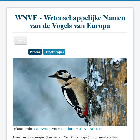
WNVE - Wetenschappelijke Namen
van de Vogels van Europa
Picidae
Dendrocopos
Home
Inleiding
Soort
Genus
Familie
Historie
Literatuur
Photo credit:
Leo-Avalon
via
Visual hunt
/
CC BY-NC-ND
Dendrocopos major
(Linnaeus 1758: Picus major). Eng. great spotted