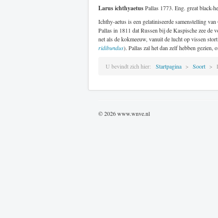
Larus ichthyaetus
Pallas 1773. Eng. great black-
Ichthy-aetus is een gelatiniseerde samenstelling van
Pallas in 1811 dat Russen bij de Kaspische zee de 
net als de kokmeeuw, vanuit de lucht op vissen stort
ridibundus
). Pallas zal het dan zelf hebben gezien,
U bevindt zich hier:
Startpagina
Soort
© 2026 www.wnve.nl