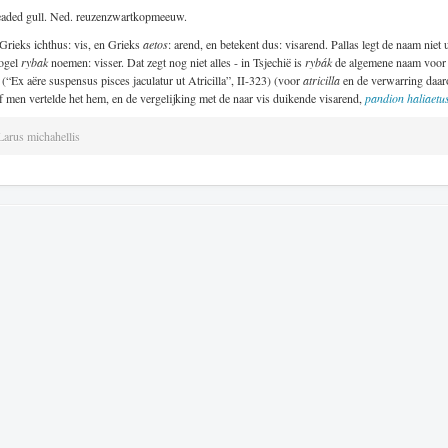
headed gull. Ned. reuzenzwartkopmeeuw.
 Grieks ichthus: vis, en Grieks
aetos
: arend, en betekent dus: visarend. Pallas legt de naam niet 
vogel
rybak
noemen: visser. Dat zegt nog niet alles - in Tsjechië is
rybák
de algemene naam voor st
 (“Ex aëre suspensus pisces jaculatur ut Atricilla”, II-323) (voor
atricilla
en de verwarring daar
 of men vertelde het hem, en de vergelijking met de naar vis duikende visarend,
pandion haliaetu
Larus michahellis