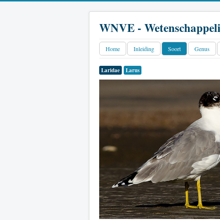
WNVE - Wetenschappeli
Home
Inleiding
Soort
Genus
Laridae
Larus