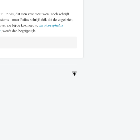
uit. En vis, dat eten vele meeuwen. Toch schrijft
erns - maar Pallas schrijft óók dat de vogel zich,
over zie bij de kokmeeuw,
chroicocephalus
s
, wordt dan begrijpelijk.