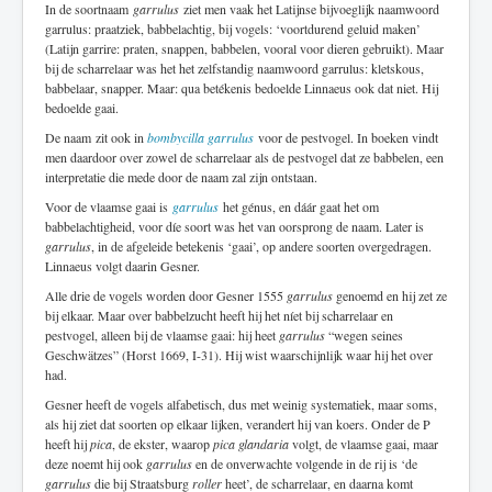
In de soortnaam
garrulus
ziet men vaak het Latijnse bijvoeglijk naamwoord
garrulus: praatziek, babbelachtig, bij vogels: ‘voortdurend geluid maken’
(Latijn garrire: praten, snappen, babbelen, vooral voor dieren gebruikt). Maar
bij de scharrelaar was het het zelfstandig naamwoord garrulus: kletskous,
babbelaar, snapper. Maar: qua betékenis bedoelde Linnaeus ook dat niet. Hij
bedoelde gaai.
De naam zit ook in
bombycilla garrulus
voor de pestvogel. In boeken vindt
men daardoor over zowel de scharrelaar als de pestvogel dat ze babbelen, een
interpretatie die mede door de naam zal zijn ontstaan.
Voor de vlaamse gaai is
garrulus
het génus, en dáár gaat het om
babbelachtigheid, voor díe soort was het van oorsprong de naam. Later is
garrulus
, in de afgeleide betekenis ‘gaai’, op andere soorten overgedragen.
Linnaeus volgt daarin Gesner.
Alle drie de vogels worden door Gesner 1555
garrulus
genoemd en hij zet ze
bij elkaar. Maar over babbelzucht heeft hij het níet bij scharrelaar en
pestvogel, alleen bij de vlaamse gaai: hij heet
garrulus
“wegen seines
Geschwätzes” (Horst 1669, I-31). Hij wist waarschijnlijk waar hij het over
had.
Gesner heeft de vogels alfabetisch, dus met weinig systematiek, maar soms,
als hij ziet dat soorten op elkaar lijken, verandert hij van koers. Onder de P
heeft hij
pica
, de ekster, waarop
pica glandaria
volgt, de vlaamse gaai, maar
deze noemt hij ook
garrulus
en de onverwachte volgende in de rij is ‘de
garrulus
die bij Straatsburg
roller
heet’, de scharrelaar, en daarna komt