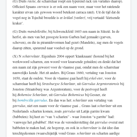
(G) Duits
racke
, de scharrelaar roept een typerend rack (en variaties daarop).
Officieel Spaans
carraca
is er ook een naam voor, maar voor het ratelende
karakter ervan (als gewoon woord betekent carraca ratel). Uit de tijd dat de
vogel nog in Tsjechië broedde is er
krákal žvatlavý
, vrij vertaald ‘kletsende
kraker’.
(G) Duits
mandelkrähe
, bij Schwenckfeld 1603 een naam in Silezië. In de
herfst, als men van het geoogste koren Garben had gemaakt (garven,
schoven), en die in piramidevormen had gezet (Mandeln), zag men de vogels
daarop zitten, speurend naar voedsel op de grond.
(X) N
scharrelaar
. Eigenhuis 2004 oppert 'klanknaam' (horend bij het
werkwoord scharren, een woord voor knarsende geluiden) en denkt dat het
een naam zal zijn geweest voor de vlaamse gaai, omdat men de scharrelaar
nauwelijks kende. Het zit anders. Bij Graus 1660, vertaling van Jonston
1650, staat de oudste. Voor de vlaamse gaai heeft hij
eykel-eter
, voor de
scharrelaar heeft hij
Strasburgse Scharlaar
, uit
Garrulus Argentoratensis
bij
Jonston (Straatsburg was Argentoratum), voor de pestvogel heeft
hij
Bohemise Scharlaar
, uit
Garrulus Bohemicus
bij Gesner, zie
bij
bombycilla garrulus
. En dan was het:
scharlaar
een vertaling van
garrulus
, niet een naam voor de vlaamse gaai .. Graus laat
scharlaar
uit een
Nederlands scharlen komen, zoals
garrulus
uit Latijn garrire kwam
(babbelen): hij heet zo “van ’t scharlen” - waar Jonston “a garritu” had:
‘vanwege het gebabbel’. Het was de veronderstelling dat
garrulus
overal met
babbelen te maken had, zie hogerop, en ook in
scharrelaar
is dat idee dan
terechtgekomen (waarschijnlijk vond Graus
scharlaar
en scharlen aardige