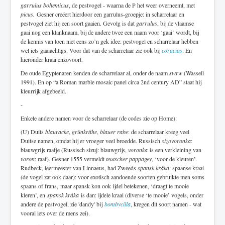
garrulus bohemicus
, de pestvogel - waarna de P het weer overneemt, met
picus.
Gesner creëert hierdoor een garrulus-groepje: in scharrelaar en
pestvogel ziet hij een soort gaaien. Gevolg is dat
garrulus
, bij de vlaamse
gaai nog een klanknaam, bij de andere twee een naam voor ‘gaai’ wordt, bij
de kennis van toen niet eens zo’n gek idee: pestvogel en scharrelaar hebben
wel iets gaaiachtigs. Voor dat van de scharrelaar zie ook bij
coracias
. En
hieronder kraai enzovoort.
De oude Egyptenaren kenden de scharrelaar al, onder de naam
swrw
(Wassell
1991). En op “a Roman marble mosaic panel circa 2nd century AD” staat hij
kleurrijk afgebeeld.
-
Enkele andere namen voor de scharrelaar (de codes zie op Home):
(U) Duits
blauracke
,
grünkrähe
,
blauer rabe
: de scharrelaar kreeg veel
Duitse namen, omdat hij er vroeger veel broedde. Russisch
sizovoronka
:
blauwgrijs raafje (Russisch sizuj: blauwgrijs,
voronka
is een verkleining van
voron
: raaf). Gesner 1555 vermeldt
teutscher pappagey
, ‘voor de kleuren’.
Rudbeck, leermeester van Linnaeus, had Zweeds
spansk kråka
: spaanse kraai
(de vogel zat ook daar): voor exotisch aandoende soorten gebruikte men soms
spaans of frans, maar spansk kon ook ijdel betekenen, ‘draagt te mooie
kleren’, en
spansk kråka
is dan: ijdele kraai (diverse ‘te mooie’ vogels, onder
andere de pestvogel, zie 'dandy' bij
bombycilla
, kregen dit soort namen - wat
vooral iets over de mens zei).