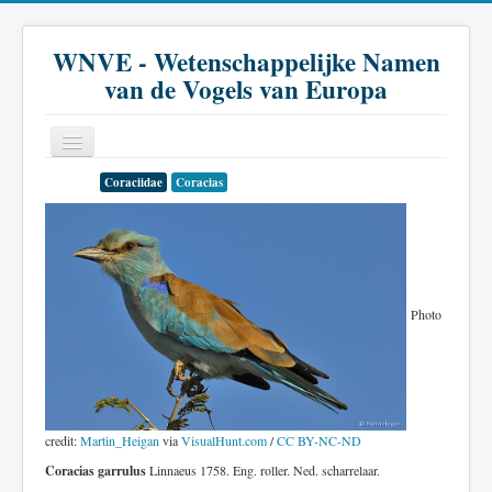
WNVE - Wetenschappelijke Namen
van de Vogels van Europa
Coraciidae
Coracias
Home
Inleiding
Soort
Photo
Genus
Familie
Historie
Literatuur
credit:
Martin_Heigan
via
VisualHunt.com
/
CC BY-NC-ND
Coracias garrulus
Linnaeus 1758. Eng. roller. Ned. scharrelaar.