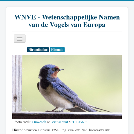
WNVE - Wetenschappelijke Namen
van de Vogels van Europa
Hirundinidae
Hirundo
Home
Inleiding
Soort
Genus
Familie
Historie
Literatuur
Photo credit:
Ouwesok
on
Visual hunt
/
CC BY-NC
Hirundo rustica
Linnaeus 1758. Eng. swallow. Ned. boerenzwaluw.