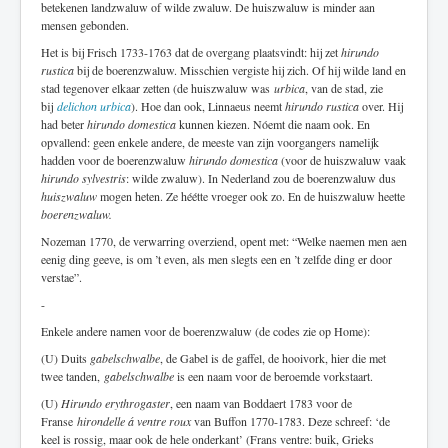
betekenen landzwaluw of wilde zwaluw. De huiszwaluw is minder aan
mensen gebonden.
Het is bij Frisch 1733-1763 dat de overgang plaatsvindt: hij zet
hirundo
rustica
bij de boerenzwaluw. Misschien vergiste hij zich. Of hij wilde land en
stad tegenover elkaar zetten (de huiszwaluw was
urbica
, van de stad, zie
bij
delichon urbica
). Hoe dan ook, Linnaeus neemt
hirundo rustica
over. Hij
had beter
hirundo domestica
kunnen kiezen. Nóemt die naam ook. En
opvallend: geen enkele andere, de meeste van zijn voorgangers namelijk
hadden voor de boerenzwaluw
hirundo domestica
(voor de huiszwaluw vaak
hirundo sylvestris
: wilde zwaluw). In Nederland zou de boerenzwaluw dus
huiszwaluw
mogen heten. Ze héétte vroeger ook zo. En de huiszwaluw heette
boerenzwaluw.
Nozeman 1770, de verwarring overziend, opent met: “Welke naemen men aen
eenig ding geeve, is om ’t even, als men slegts een en ’t zelfde ding er door
verstae”.
-
Enkele andere namen voor de boerenzwaluw (de codes zie op Home):
(U) Duits
gabelschwalbe
, de Gabel is de gaffel, de hooivork, hier die met
twee tanden,
gabelschwalbe
is een naam voor de beroemde vorkstaart.
(U)
Hirundo erythrogaster
, een naam van Boddaert 1783 voor de
Franse
hirondelle á ventre roux
van Buffon 1770-1783. Deze schreef: ‘de
keel is rossig, maar ook de hele onderkant’ (Frans ventre: buik, Grieks