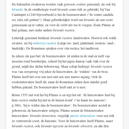
De bekendste zwaluwen werden vaak gewoon
zwaluw
genoemd, zie ook bij
hirundo
.
In de ornithologie werd
hirundo
soms óók zo gebruikt, bij Van
Cantimpré ±1240 bijvoorbeeld is het de boerenzwaluw (“In ventre candida
est, rufa sub gutture”). Maar gebruikelijker werd om
hirundo
als een soort
genusnaam op te vatten, en voor de sóórt iets toe te voegen. Zoals Plinius al
had gedaan, met onder andere
hirundo rustica
.
Letterlijk genomen betekent
hirundo rustica
: landzwaluw. Hoewel ook wilde
zwaluw, zie bij
emberiza rustica
(Latijn rus: land, platteland, rusticus: land-,
landelijk). De Romeinen spraken over vita rustica: het landleven.
In zekere zin past het: de boerenzwaluw zit zelden in de stad en leeft van
insecten rond boerderijen, scheert bij het jagen daarop vaak vlak over de
grond, mijdt dus dichte bebouwing. Maar schijn bedriegt:
hirundo rustica
was van oorsprong vrij zeker de huiszwaluw, de ‘wildere’ van de twee.
Plinius heeft het over een nest met een zeer nauwe ingang. Ook de
roodstuitzwaluw heeft dit, maar de Romeinen zullen deze minder goed
hebben gekend. De boerenzwaluw heeft níet zo’n nest.
Belon 1555 ziet wat het bij Plinius is en legt het uit: ‘de huiszwaluw heet bij
hem
rustica
omdat hij niet in de huizen komt’ (“ne hante les maisons”,
p.380), ‘hij is wilder dan de boerenzwaluw’. De boerenzwaluw nestelt ín
gebouwen, de huiszwaluw ertégen. Plinius noemt de bóerenzwaluw
huiszwaluw:
hirundo domestica
, vergelijk
passer domesticus
voor een óók
zo vertrouwde soort, de huismus. Voor de huíszwaluw heeft Plinius, naast
hirundo rustica
, ook
hirundo agrestis
en
hirundo silvestris
, en alle drie