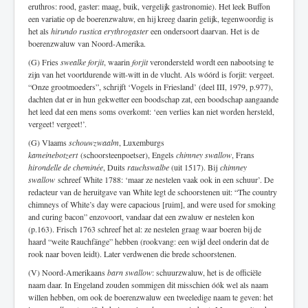
eruthros: rood, gaster: maag, buik, vergelijk gastronomie). Het leek Buffon
een variatie op de boerenzwaluw, en hij kreeg daarin gelijk, tegenwoordig is
het als
hirundo rustica erythrogaster
een ondersoort daarvan. Het is de
boerenzwaluw van Noord-Amerika.
(G) Fries
swealke forjit
, waarin
forjit
verondersteld wordt een nabootsing te
zijn van het voortdurende witt-witt in de vlucht. Als wóórd is forjit: vergeet.
“Onze grootmoeders”, schrijft ‘Vogels in Friesland’ (deel III, 1979, p.977),
dachten dat er in hun gekwetter een boodschap zat, een boodschap aangaande
het leed dat een mens soms overkomt: ‘een verlies kan niet worden hersteld,
vergeet! vergeet!’.
(G) Vlaams
schouwzwaalm
, Luxemburgs
kameinebotzert
(schoorsteenpoetser), Engels
chimney swallow
, Frans
hirondelle de cheminée
, Duits
rauchswalbe
(uit 1517). Bij
chimney
swallow
schreef White 1788: ‘maar ze nestelen vaak ook in een schuur’. De
redacteur van de heruitgave van White legt de schoorstenen uit: “The country
chimneys of White’s day were capacious [ruim], and were used for smoking
and curing bacon” enzovoort, vandaar dat een zwaluw er nestelen kon
(p.163). Frisch 1763 schreef het al: ze nestelen graag waar boeren bij de
haard “weite Rauchfänge” hebben (rookvang: een wijd deel onderin dat de
rook naar boven leidt). Later verdwenen die brede schoorstenen.
(V) Noord-Amerikaans
barn swallow
: schuurzwaluw, het is de officiële
naam daar. In Engeland zouden sommigen dit misschien óók wel als naam
willen hebben, om ook de boerenzwaluw een tweeledige naam te geven: het