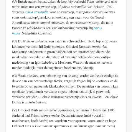
(U) Enkele namen benadrukken de kop, bijvoorbeeld Frans
mésange à teste
noire
: mees met een zwarte kop, of
parus atricapillus
van Brisson 1760 -
vergelijk
sylvia atricapilla
voor de zwartkop, maar
parus atricapillus
was
soms ook matkop/glanskop, en ook lang een naam voor de Noord-
Amerikaanse
black-capped chickadee
, de
amerikaanse matkop
, die nu in
Poecile zit (
chickadee
is een klanknabootsing, vergelijk bij
parus
major
Nederduits
kîk-int-ei
).
(U) Duits
kleine kolmeise
, een naam in Schwenckfeld 1603, bij de (grotere)
koolmees vermeldt hij Duits
kolmeise.
Officieel Russisch
moskovka
:
Moskouse handelaren in graan hadden ooit een maateenheid die ze ‘de
moskovka’ noemden en die ‘klein’ of ‘weinig’ betekende (persoonlijke
mededeling van Igor Lebedev, te Moskou). Waaróm de maat zo heette is
minder duidelijk, maar de vogelnaam betekent dus: kleintje.
(G) Waals
sissideu
, een nabootsing van de zang: eerder van het drieledige tie-
du-vie dan van het tweeledige ti-vits, vergelijk
titufieu
bij de koolmees en de
twee hierboven genoemde klanknabootsingen. De geluiden van mezen lijken
op elkaar (evolutionair verwante vogels hebben natuurlijk al gauw ook
verwante geluiden). Lokale Italiaanse namen zijn
ciuci
en
ciuecin
. Een lokale
Duitse is
tschitschmeese.
(V) Officieel Duits
tannenmeise
: sparremees, een naam in Bechstein 1795,
eerder al had Frisch
tannen-maise
. De zwarte mees huist vooral in
naaldbossen, heeft daarbij een voorkeur voor sparren, vooral oude en hoge.
Officieel Fins is
kuusitiainen
: sparremees (Fins kuusi: spar,
tiainen
: mees).