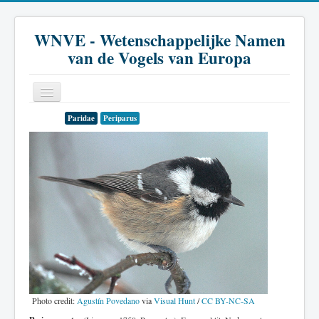
WNVE - Wetenschappelijke Namen
van de Vogels van Europa
Paridae
Periparus
Home
Inleiding
Soort
Genus
Familie
Historie
Literatuur
Photo credit:
Agustín Povedano
via
Visual Hunt
/
CC BY-NC-SA