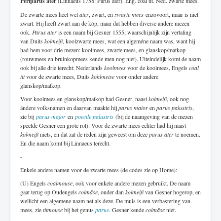
Periparus ater
(Linnaeus 1758: Parus ater). Eng. coal tit. Ned. zwarte mees.
De zwarte mees heet wel
ater
, zwart, en
zwarte mees
enzovoort, maar is niet
zwart. Hij heeft zwart aan de kóp, maar dat hebben diverse andere mezen
ook.
Parus ater
is een naam bij Gesner 1555, waarschijnlijk zijn vertaling
van Duits
kolmeiß
, koolzwarte mees, wat een algeméne naam was, want hij
had hem voor drie mezen: koolmees, zwarte mees, en glanskop/matkop
(rouwmees en bruinkopmees kende men nog niet). Uiteindelijk komt de naam
ook bij alle drie terecht: Nederlands
koolmees
voor de koolmees, Engels
coal
tit
voor de zwarte mees, Duits
kohlmeise
voor onder andere
glanskop/matkop.
Voor koolmees en glanskop/matkop had Gesner, naast
kolmeiß
, ook nog
ándere volksnamen en daarvan maakte hij
parus maior
en
parus palustris
,
zie bij
parus major
en
poecile palustris
(bij de naamgeving van de mezen
speelde Gesner een grote rol). Voor de zwarte mees echter had hij naast
kolmeiß
niets, en dat zal de reden zijn geweest om deze
parus ater
te noemen.
En die naam komt bij Linnaeus terecht.
-
Enkele andere namen voor de zwarte mees (de codes zie op Home):
(U) Engels
coalmouse
, ook voor enkele andere mezen gebruikt. De naam
gaat terug op Oudengels
colmāse
, ouder dan
kolmeiß
van Gesner hogerop, en
wellicht een algemene naam net als deze. De muis is een verbastering van
mees, zie
titmouse
bij het genus
parus
.
Gesner kende
colmāse
niet.