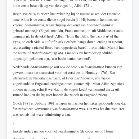
in de eerste beschrijving van de vogel, bij Albin 1731.
Begin 15e eeuw is er een kleurtekening bij de Italiaanse schilder Pisanello,
maar Albin is de eerste die de vogel beschríjft. Hij benoemt hem met een
vreemd
beardmanica
, waarschijnlijk denkend aan *
bearded manikin
:
gebaard mannetje (Engels manikin, Frans mannequin, uit Middelnederlands
mannekijn). In de tekst heeft Albin: “from the Bill to the back Part of the
Eyes, on each Side, a Tuft of black Feathers hangs down, ending in a point,
representing a picked Beard [een opgesierde baard], from which Mark it has
the Name of
Beardmanica
” (p.46). Linnaeus zal hierdoor op ‘dubbel
opgetuigd’ gekomen zijn, ‘aan beide kanten versierd’.
Nederlands
baardmannetje
zou ook de bron van
beardmanica
kunnen zijn
geweest, maar de naam staat voor het eerst pas in Houttuyn 1763. Een
alternatief: de Nederlandse naam, of Fries
burdmantsje
, zou via de
vogelhandel in Engeland terechtgekomen kunnen zijn. Maar Albin zégt niets
in deze richting, schrijft wel dat hij de vogels kocht van iemand die ze uit
Jutland had (en dat hij later hoorde dat ze ook in Engeland zaten).
Gotch 1981 en Jobling 1991 scharen zich achter het vaker geopperde idee dat
biarmicus
een vervórming van
beardmanica
was. Dat was het dus niet. Het
was een als-het-ware-latinisering ervan.
-
Enkele andere namen voor het baardmannetje (de codes zie op Home):