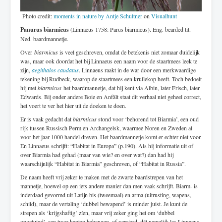
Photo credit:
moments in nature by Antje Schultner
on
Visualhunt
Panurus biarmicus
(Linnaeus 1758: Parus biarmicus). Eng. bearded tit.
Ned. baardmannetje.
Over
biarmicus
is veel geschreven, omdat de betekenis niet zomaar duidelijk
was, maar ook doordat het bij Linnaeus een naam voor de staartmees leek te
zijn,
aegithalos caudatus
. Linnaeus raakt in de war door een merkwaardige
tekening bij Rudbeck, waarop de staartmees een krullekop heeft. Toch bedoelt
hij met
biarmicus
het baardmannetje, dat hij kent via Albin, later Frisch, later
Edwards. Bij onder andere Boie en Anfält staat dit verhaal niet geheel correct,
het voert te ver het hier uit de doeken te doen.
Er is vaak gedacht dat
biarmicus
stond voor ‘behorend tot Biarmia’, een oud
rijk tussen Russisch Perm en Archangelsk, waarmee Noren en Zweden al
voor het jaar 1000 handel dreven. Het baardmannetje komt er echter niet voor.
En Linnaeus schrijft: “Habitat in Europa” (p.190). Als hij informatie uit of
over Biarmia had gehad (maar van wie? en over wat?) dan had hij
waarschijnlijk “Habitat in Biarmia” geschreven, of “Habitat in Russia”.
De naam heeft vrij zeker te maken met de zwarte baardstrepen van het
mannetje, hoewel op een iets andere manier dan men vaak schrijft. Biarm- is
inderdaad gevormd uit Latijn bis (tweemaal) en arma (uitrusting, wapens,
schild), maar de vertaling ‘dubbel bewapend’ is minder juist. Je kunt de
strepen als ‘krijgshaftig’ zíen, maar vrij zeker ging het om ‘dubbel
opgetuigd’, aan twee kanten behangen, of versierd, dát namelijk las Linnaeus