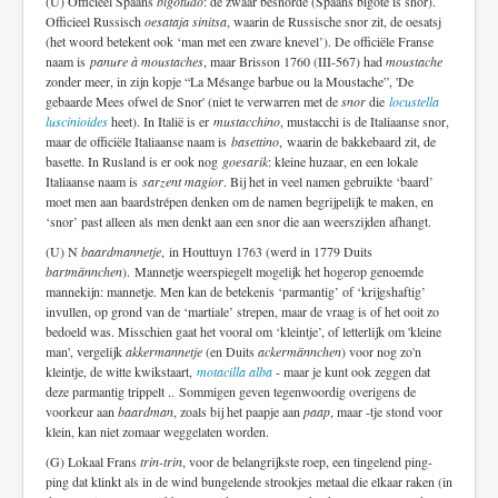
(U) Officieel Spaans
bigotudo
: de zwaar besnorde (Spaans bigote is snor).
Officieel Russisch
oesataja sinitsa
, waarin de Russische snor zit, de oesatsj
(het woord betekent ook ‘man met een zware knevel’). De officiële Franse
naam is
panure à moustaches
, maar Brisson 1760 (III-567) had
moustache
zonder meer, in zijn kopje “La Mésange barbue ou la Moustache”, 'De
gebaarde Mees ofwel de Snor' (niet te verwarren met de
snor
die
locustella
luscinioides
heet). In Italië is er
mustacchino
, mustacchi is de Italiaanse snor,
maar de officiële Italiaanse naam is
basettino
, waarin de bakkebaard zit, de
basette. In Rusland is er ook nog
goesarik
: kleine huzaar, en een lokale
Italiaanse naam is
sarzent magior
. Bij het in veel namen gebruikte ‘baard’
moet men aan baardstrépen denken om de namen begrijpelijk te maken, en
‘snor’ past alleen als men denkt aan een snor die aan weerszijden afhangt.
(U) N
baardmannetje
, in Houttuyn 1763 (werd in 1779 Duits
bartmännchen
). Mannetje weerspiegelt mogelijk het hogerop genoemde
mannekijn: mannetje. Men kan de betekenis ‘parmantig’ of ‘krijgshaftig’
invullen, op grond van de ‘martiale’ strepen, maar de vraag is of het ooit zo
bedoeld was. Misschien gaat het vooral om ‘kleintje’, of letterlijk om 'kleine
man', vergelijk
akkermannetje
(en Duits
ackermännchen
) voor nog zo'n
kleintje, de witte kwikstaart,
motacilla alba
- maar je kunt ook zeggen dat
deze parmantig trippelt .. Sommigen geven tegenwoordig overigens de
voorkeur aan
baardman
, zoals bij het paapje aan
paap
, maar -tje stond voor
klein, kan niet zomaar weggelaten worden.
(G) Lokaal Frans
trin-trin
, voor de belangrijkste roep, een tingelend ping-
ping dat klinkt als in de wind bungelende strookjes metaal die elkaar raken (in