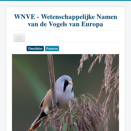
WNVE - Wetenschappelijke Namen
van de Vogels van Europa
Timaliidae
Panurus
Home
Inleiding
Soort
Genus
Familie
Historie
Literatuur