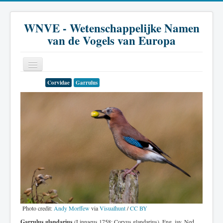
WNVE - Wetenschappelijke Namen
van de Vogels van Europa
Corvidae
Garrulus
Home
Inleiding
Soort
Genus
Familie
Historie
Literatuur
Photo credit:
Andy Morffew
via
Visualhunt
/
CC BY
Garrulus glandarius
(Linnaeus 1758: Corvus glandarius). Eng. jay. Ned.