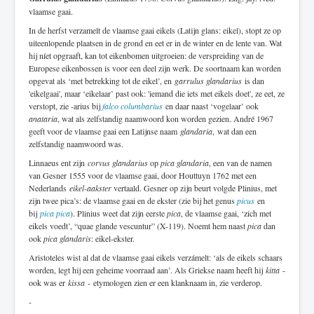
vlaamse gaai.
In de herfst verzamelt de vlaamse gaai eikels (Latijn glans: eikel), stopt ze op
uiteenlopende plaatsen in de grond en eet er in de winter en de lente van. Wat
hij níet opgraaft, kan tot eikenbomen uitgroeien: de verspreiding van de
Europese eikenbossen is voor een deel zijn werk. De soortnaam kan worden
opgevat als ‘met betrekking tot de eikel’, en
garrulus glandarius
is dan
'eikelgaai', maar ‘eikelaar’ past ook: 'iemand die iets met eikels doet', ze eet, ze
verstopt, zie -arius bij
falco columbarius
en daar naast ‘vogelaar’ ook
anataria
, wat als zelfstandig naamwoord kon worden gezien. André 1967
geeft voor de vlaamse gaai een Latijnse naam
glandaria
, wat dan een
zelfstandig naamwoord was.
Linnaeus ent zijn
corvus glandarius
op
pica glandaria
, een van de namen
van Gesner 1555 voor de vlaamse gaai, door Houttuyn 1762 met een
Nederlands
eikel-aakster
vertaald. Gesner op zijn beurt volgde Plinius, met
zijn twee pica’s: de vlaamse gaai en de ekster (zie bij het genus
picus
en
bij
pica pica
). Plinius weet dat zijn eerste
pica
, de vlaamse gaai, ‘zich met
eikels voedt’, “quae glande vescuntur” (X-119). Noemt hem naast
pica
dan
ook
pica glandaris
: eikel-ekster.
Aristoteles wist al dat de vlaamse gaai eikels verzámelt: ‘als de eikels schaars
worden, legt hij een geheime voorraad aan’. Als Griekse naam heeft hij
kitta
-
ook was er
kissa
-
etymologen zien er een klanknaam in, zie verderop
.
-