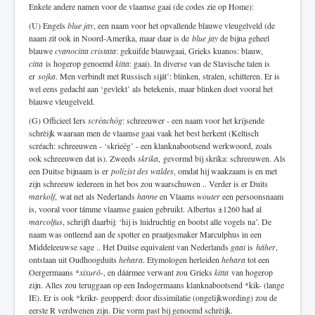
Enkele andere namen voor de vlaamse gaai (de codes zie op Home):
(U) Engels
blue jay
, een naam voor het opvallende blauwe vleugelveld (de
naam zit ook in Noord-Amerika, maar daar is de
blue jay
de bijna geheel
blauwe
cyanocitta cristata
: gekuifde blauwgaai, Grieks kuanos: blauw,
citta
is hogerop genoemd
kitta
: gaai). In diverse van de Slavische talen is
er
sojka
. Men verbindt met Russisch siját’: blinken, stralen, schitteren. Er is
wel eens gedacht aan ‘gevlekt’ als betekenis, maar blinken doet vooral het
blauwe vleugelveld.
(G) Officieel Iers
scréachóg
: schreeuwer - een naam voor het krijsende
schrèijk waaraan men de vlaamse gaai vaak het best herkent (Keltisch
scréach: schreeuwen - ‘skrieëg’ - een klanknabootsend werkwoord, zoals
ook schreeuwen dat is). Zweeds
skrika
, gevormd bij skrika: schreeuwen. Als
een Duitse bijnaam is er
polizist des waldes
, omdat hij waakzaam is en met
zijn schreeuw iedereen in het bos zou waarschuwen .. Verder is er Duits
markolf
, wat net als Nederlands
hanne
en Vlaams
wouter
een persoonsnaam
is, vooral voor támme vlaamse gaaien gebruikt. Albertus ±1260 had al
marcolfus
, schrijft daarbij: ‘hij is luidruchtig en bootst alle vogels na’. De
naam was ontleend aan de spotter en praatjesmaker Marculphus in een
Middeleeuwse sage .. Het Duitse equivalent van Nederlands
gaai
is
häher
,
ontstaan uit Oudhoogduits
hehara
. Etymologen herleiden
hehara
tot een
Oergermaans *
xixurō
-, en dáármee verwant zou Grieks
kitta
van hogerop
zijn. Alles zou teruggaan op een Indogermaans klanknabootsend *kik- (lange
IE). Er is ook *krikr- geopperd: door dissimilatie (ongelijkwording) zou de
eerste R verdwenen zijn. Die vorm past bij genoemd schrèijk.