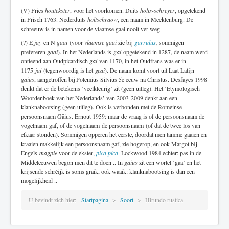
(V) Fries
houtekster
, voor het voorkomen. Duits
holtz-schreyer
, opgetekend
in Frisch 1763. Nederduits
holtschraow
, een naam in Mecklenburg. De
schreeuw is in namen voor de vlaamse gaai nooit ver weg.
(?) E
jay
en N
gaai
(voor
vlaamse gaai
zie bij
garrulus
,
sommigen
prefereren
gaai
). In het Nederlands is
gai
opgetekend in 1287, de naam werd
ontleend aan Oudpicardisch
gai
van 1170, in het Oudfrans was er in
1175
jai
(tegenwoordig is het
geai
). De naam komt voort uit Laat Latijn
gāius
, aangetroffen bij Polemius Silvius 5e eeuw na Christus. Desfayes 1998
denkt dat er de betekenis ‘veelkleurig’ zit (geen uitleg). Het ‘Etymologisch
Woordenboek van het Nederlands’ van 2003-2009 denkt aan een
klanknabootsing (geen uitleg). Ook is verbonden met de Romeinse
persoonsnaam Gāius. Ernout 1959: maar de vraag is of de persoonsnaam de
vogelnaam gaf, of de vogelnaam de persoonsnaam
(
of dat de twee los van
elkaar stonden). Sommigen opperen het eerste, doordat men tamme gaaien en
kraaien makkelijk een persoonsnaam gaf, zie hogerop, en ook Margot bij
Engels
magpie
voor de ekster,
pica pica
. Lockwood 1984 echter: pas in de
Middeleeuwen begon men dit te doen .. In
gāius
zit een wortel ‘gaa’ en het
krijsende schrèijk is soms graik, ook waaik: klanknabootsing is dan een
mogelijkheid ..
U bevindt zich hier:
Startpagina
Soort
Hirundo rustica