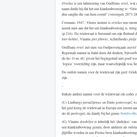
Oriolus
is een latinisering van Oudfrans
oriol
, wat 
naam denkt hij dat het een klanknabootsing is: “Orioli
den sanghe die van hem coemt” (versregels 2873-28
Coomans 1947: “Onzes inziens is
oriolus
een onoma
neemt men aan dat het een klanknabootsing is, ter
(p.216). De wielewaal is beroemd om zijn fluitend du-
bier-hohler
, Vlaams
piet plawio
, Achterhoeks
pietj
Oudfrans
oriol
ziet men via Oudprovençaals
auriol
Regionale namen in Italië doen dat denken, bijvoorb
de-lio: O en AU geven het begingeluid niet goed we
‘logica’ voorzichtig zijn, maar waarschijnlijk was h
De oudste namen voor de wielewaal zijn geel: Grie
zijn.
-
Enkele andere namen voor de wielewaal (de codes 
(U) Limburgs
paradijsmus
en Duits
gottesvogel
, w
het geel kreeg de wielewaal in Europa een enorm aa
als de pestvogel, zie dandy bij het genus
bombycilla
(G) Vlaams
doedeljoe
is letterlijk het ‘dudeljoo’ v
een klanknabootsing gezien, door anderen als ontsta
fjifjółka
worden in een Poolse bron klanknabootsin