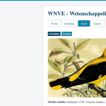
WNVE - Wetenschappeli
Home
Inleiding
Soort
Genus
Oriolidae
Oriolus
Oriolus oriolus
(Linnaeus 1758: Coracias oriolus). 