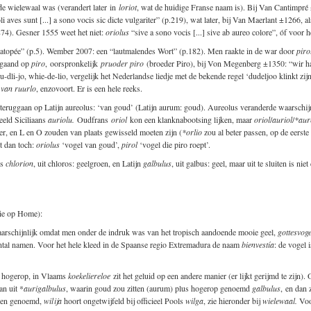
de wielewaal was (verandert later in
loriot
, wat de huidige Franse naam is). Bij Van Cantimpré ±
 aves sunt [...] a sono vocis sic dicte vulgariter” (p.219), wat later, bij Van Maerlant ±1266, al
74). Gesner 1555 weet het niet:
oriolus
“sive a sono vocis [...] sive ab aureo colore”, óf voor 
topée” (p.5). Wember 2007: een “lautmalendes Wort” (p.182). Men raakte in de war door
piro
uggaand op
piro
, oorspronkelijk
pruoder piro
(broeder Piro), bij Von Megenberg ±1350: “wir ha
dli-jo, whie-de-lio, vergelijk het Nederlandse liedje met de bekende regel ‘dudeljoo klinkt zijn
e van ruurlo
, enzovoort. Er is een hele reeks.
teruggaan op Latijn aureolus: ‘van goud’ (Latijn aurum: goud). Aureolus veranderde waarschij
eeld Siciliaans
auriolu.
Oudfrans
oriol
kon een klanknabootsing lijken, maar
oriol
/
auriol
/
*aur
er, en L en O zouden van plaats gewisseld moeten zijn (
*orlio
zou al beter passen, op de eerst
et dan toch:
oriolus
‘vogel van goud’,
pirol
‘vogel die piro roept’.
ks
chlorion
, uit chloros: geelgroen, en Latijn
galbulus
, uit galbus: geel, maar uit te sluiten is n
zie op Home):
aarschijnlijk omdat men onder de indruk was van het tropisch aandoende mooie geel,
gottesvoge
ntal namen. Voor het hele kleed in de Spaanse regio Extremadura de naam
bienvestía
: de vogel 
.
an hogerop, in Vlaams
koekeliereloe
zit het geluid op een andere manier (er lijkt gerijmd te zijn). O
an uit *
aurigalbulus
, waarin goud zou zitten (aurum) plus hogerop genoemd
galbulus
, en dan 
gen genoemd,
wilija
hoort ongetwijfeld bij officieel Pools
wilga
, zie hieronder bij
wielewaal.
Voor