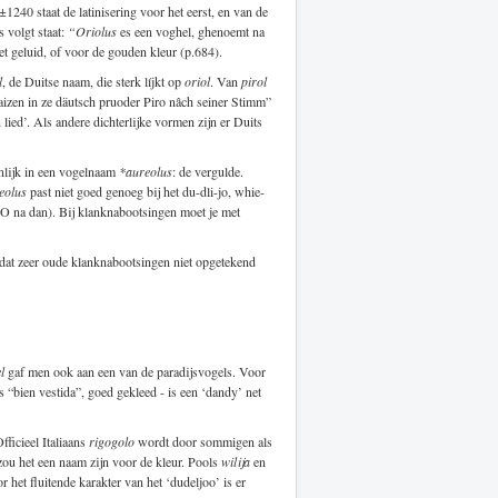
1240 staat de latinisering voor het eerst, en van de
s volgt staat:
“Oriolus
es een voghel, ghenoemt na
het geluid, of voor de gouden kleur (p.684).
l
, de Duitse naam, die sterk líjkt op
oriol
. Van
pirol
izen in ze däutsch pruoder Piro nâch seiner Stimm”
 lied’. Als andere dichterlijke vormen zijn er Duits
nlijk in een vogelnaam
*aureolus
: de vergulde.
eolus
past niet goed genoeg bij het du-dli-jo, whie-
e O na dan). Bij klanknabootsingen moet je met
iet dat zeer oude klanknabootsingen niet opgetekend
l
gaf men ook aan een van de paradijsvogels. Voor
is “bien vestida”, goed gekleed - is een ‘dandy’ net
fficieel Italiaans
rigogolo
wordt door sommigen als
zou het een naam zijn voor de kleur. Pools
wilija
en
 het fluitende karakter van het ‘dudeljoo’ is er