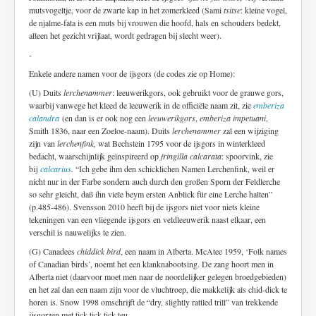
mutsvogeltje, voor de zwarte kap in het zomerkleed (Sami
tsitse
: kleine vogel,
de njalme-fata is een muts bij vrouwen die hoofd, hals en schouders bedekt,
alleen het gezicht vrijlaat, wordt gedragen bij slecht weer).
-
Enkele andere namen voor de ijsgors (de codes zie op Home):
(U) Duits
lerchenammer
: leeuwerikgors, ook gebruikt voor de grauwe gors,
waarbij vanwege het kleed de leeuwerik in de officiële naam zit, zie
emberiza
calandra
(en dan is er ook nog een
leeuwerikgors
,
emberiza impetuani
,
Smith 1836, naar een Zoeloe-naam). Duits
lerchenammer
zal een wijziging
zijn van
lerchenfink,
wat Bechstein 1795 voor de ijsgors in winterkleed
bedacht, waarschijnlijk geïnspireerd op
fringilla calcarata
: spoorvink, zie
bij
calcarius
.
“Ich gebe ihm den schicklichen Namen Lerchenfink, weil er
nicht nur in der Farbe sondern auch durch den großen Sporn der Feldlerche
so sehr gleicht, daß ihn viele beym ersten Anblick für eine Lerche halten”
(p.485-486). Svensson 2010 heeft bij de ijsgors niet voor niets kleine
tekeningen van een vliegende ijsgors en veldleeuwerik naast elkaar, een
verschil is nauwelijks te zien.
(G) Canadees
chiddick bird
, een naam in Alberta. McAtee 1959, ‘Folk names
of Canadian birds’, noemt het een klanknabootsing. De zang hoort men in
Alberta niet (daarvoor moet men naar de noordelijker gelegen broedgebieden)
en het zal dan een naam zijn voor de vluchtroep, die makkelijk als chid-dick te
horen is. Snow 1998 omschrijft de “dry, slightly rattled trill” van trekkende
ijsgorzen met tick-tick-tick-teu.