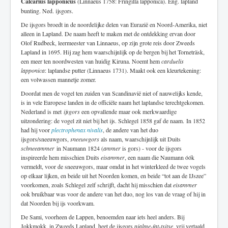
Calcarius lapponicus
(Linnaeus 1758: Fringilla lapponica). Eng. lapland
bunting. Ned. ijsgors.
De ijsgors broedt in de noordelijke delen van Eurazië en Noord-Amerika, niet
alleen in Lapland. De naam heeft te maken met de ontdekking ervan door
Olof Rudbeck, leermeester van Linnaeus, op zijn grote reis door Zweeds
Lapland in 1695. Hij zag hem waarschijnlijk op de bergen bij het Torneträsk,
een meer ten noordwesten van huidig Kiruna. Noemt hem
carduelis
lapponica
: laplandse putter (Linnaeus 1731). Maakt ook een kleurtekening:
een volwassen mannetje zomer.
Doordat men de vogel ten zuiden van Scandinavië niet of nauwelijks kende,
is in vele Europese landen in de officiële naam het laplandse terechtgekomen.
Nederland is met
ijsgors
een opvallende maar ook merkwaardige
uitzondering: de vogel zit niet bij het ijs. Schlegel 1858 gaf de naam. In 1852
had hij voor
plectrophenax nivalis
, de andere van het duo
ijsgors/sneeuwgors,
sneeuwgors
als naam, waarschijnlijk uit Duits
schneeammer
in Naumann 1824 (
ammer
is gors) - voor de ijsgors
inspireerde hem misschien Duits
eisammer
, een naam die Naumann óók
vermeldt, voor de sneeuwgors, maar omdat in het winterkleed de twee vogels
op elkaar lijken, en beide uit het Noorden komen, en beide “tot aan de IJszee”
voorkomen, zoals Schlegel zelf schrijft, dacht hij misschien dat
eisammer
ook bruikbaar was voor de andere van het duo, nog los van de vraag of hij in
dat Noorden bij ijs voorkwam.
De Sami, voorheen de Lappen, benoemden naar iets heel anders. Bij
Jokkmokk, in Zweeds Lapland, heet de ijsgors
njalme-fat-tsitse
, vrij vertaald