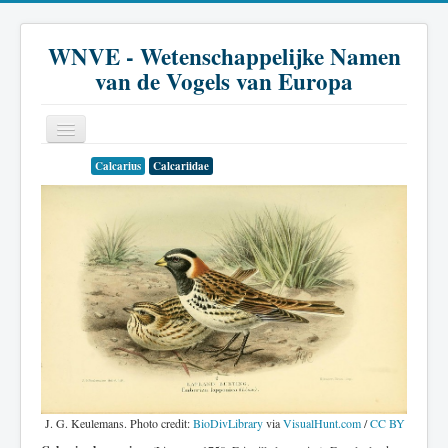
WNVE - Wetenschappelijke Namen
van de Vogels van Europa
Calcarius
Calcariidae
Home
Inleiding
Soort
Genus
Familie
Historie
Literatuur
J. G. Keulemans. Photo credit:
BioDivLibrary
via
VisualHunt.com
/
CC BY