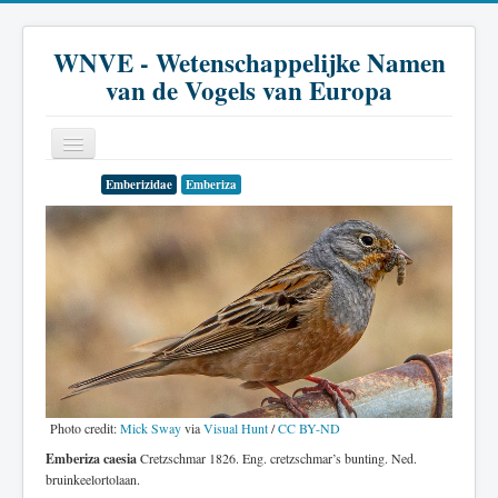
WNVE - Wetenschappelijke Namen
van de Vogels van Europa
Emberizidae
Emberiza
Home
Inleiding
Soort
Genus
Familie
Historie
Photo credit:
Mick Sway
via
Visual Hunt
/
CC BY-ND
Literatuur
Emberiza caesia
Cretzschmar 1826. Eng. cretzschmar’s bunting. Ned.
bruinkeelortolaan.