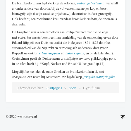
De bruinkeelortolaan lijkt sterk op de ortolaan,
emberiza hortulana
, verschilt
er onder andere van doordat bij de volwassen mannetjes kop en borst
blauwgrijs zijn (Latijn caesius: grijsblauw); de ortolaan is daar groengrijs.
Ook heeft hij een roestbruine keel, vandaar
bruinkeelortolaan
, de ortolaan is
daar gelig.
De Engelse naam is een eerbetoon aan Philip Cretzschmar die de vogel
met
emberiza caesia
beschreef naar aanleiding van de ontdekking ervan door
Eduard Rüppell, een Duits naturalist die in de jaren 1821-1827 door het
stroomgebied van de Nijl trekt en er zoölogisch onderzoek doet (voor
Rüppell zie ook bij
sylvia rueppelli
en
buteo rufinus
, en bij de Literatuur).
Cretzschmar geeft als Duitse naam
grauköpfiger ammer
: grijskoppige gors.
In de tekst heeft hij: “Kopf, Nacken und Brust bläulichgrau” (p.17).
Mogelijk benoemden de oude Grieken de bruinkeelortolaan al, met
orospizos
, een naam bij Aristoteles, zie bij de keep,
fringilla montifringilla
.
U bevindt zich hier:
Startpagina
Soort
Gyps fulvus
© 2026 www.wnve.nl