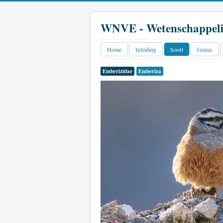
WNVE - Wetenschappeli
Home
Inleiding
Soort
Genus
Emberizidae
Emberiza