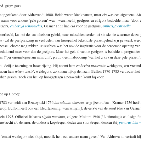
d. grijze gors.
a
opgetekend door Aldrovandi 1600. Beide waren klanknamen, maar
cia
was een algemene: Aldr
 een naam voor andere ‘gele gorzen’ was - waarmee hij geelgors en cirlgors bedoelde, maar ‘door
etgors,
emberiza schoeniclus
, Gesner 1555 had
cia
voor de geelgors,
emberiza citrinella
.
jvoorbeeld, kan tot de naam hebben geleid, maar misschien eerder het sie-sie-sie waarmee de zan
ee
- zal de geelgorszang in veel delen van Europa het bekendste gorzengeluid zijn geweest, wer
 cheese’, cheese lang rekken. Misschien was het ook de inspiratie voor de beroemde opening van
 beduidend meer voor dan de geelgors. Maar het geluid van de geelgors is beduidend pregnanter 
 (“per onomatopoeiam nimirum”, p.855), een nabootsing ‘van het ci ci van deze gele gorzen’: h
n duidelijke tekening en beschrijving. Hij noemt hem
emberiza pratensis
: weidegors, een vreemde
oemden hem
wisemmertz
’, weidegors, zo kwam hij op de naam. Buffon 1770-1783 vertrouwt het ni
ebben gezien. Toch kan het: op hooggelegen alpenweiden komt hij voor.
 zie op Home):
0-1783 vermeldt van Rzaczynski 1736
hortulanus cinereus
: asgrijze ortolaan. Kramer 1756 heef
rop. Buffon heeft ook een kleurtekening, waarschijnlijk de eerste van de soort (die van Gesne
ein 1795. Officieel Italiaans
zigolo muciatto
, volgens Moltoni 1946 ("L’etimologia ed il significa
mustacchi zit, de snor: de onderste kopstrepen deden aan snorstrepen denken (bij
panurus biarm
 ‘omdat weidegors niet klopt, moet ik hem een andere naam geven’. Van Aldrovandi vertaalt hij