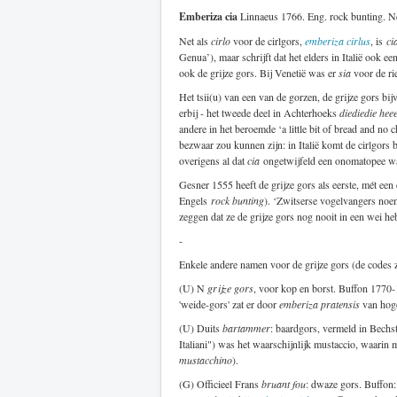
Emberiza cia
Linnaeus 1766. Eng. rock bunting. Ne
Net als
cirlo
voor de cirlgors,
emberiza cirlus
, is
ci
Genua’), maar schrijft dat het elders in Italië ook
ook de grijze gors. Bij Venetië was er
sia
voor de ri
Het tsii(u) van een van de gorzen, de grijze gors bi
erbij - het tweede deel in Achterhoeks
diediedie hee
andere in het beroemde ‘a little bit of bread and no
bezwaar zou kunnen zijn: in Italië komt de cirlgors
overigens al dat
cia
ongetwijfeld een onomatopee was
Gesner 1555 heeft de grijze gors als eerste, mét ee
Engels
rock bunting
). ‘Zwitserse vogelvangers n
zeggen dat ze de grijze gors nog nooit in een wei h
-
Enkele andere namen voor de grijze gors (de codes
(U) N
grijze gors
, voor kop en borst. Buffon 177
'weide-gors' zat er door
emberiza pratensis
van hoge
(U) Duits
bartammer
: baardgors, vermeld in Bechst
Italiani") was het waarschijnlijk mustaccio, waarin 
mustacchino
).
(G) Officieel Frans
bruant fou
: dwaze gors. Buffon: