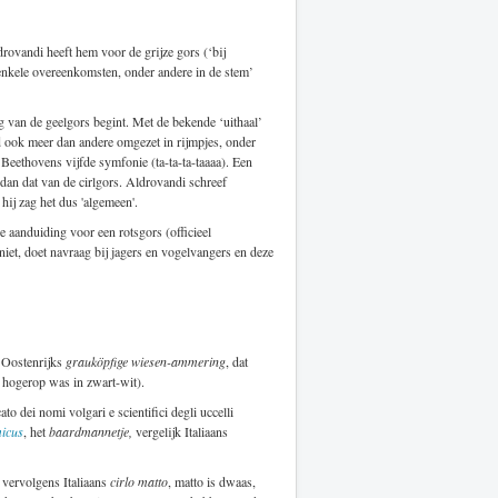
ovandi heeft hem voor de grijze gors (‘bij
 enkele overeenkomsten, onder andere in de stem’
g van de geelgors begint. Met de bekende ‘uithaal’
d ook meer dan andere omgezet in rijmpjes, onder
 Beethovens vijfde symfonie (ta-ta-ta-taaaa). Een
dan dat van de cirlgors. Aldrovandi schreef
ij zag het dus 'algemeen'.
 aanduiding voor een rotsgors (officieel
et, doet navraag bij jagers en vogelvangers en deze
t Oostenrijks
grauköpfige wiesen-ammering
, dat
r hogerop was in zwart-wit).
to dei nomi volgari e scientifici degli uccelli
icus
, het
baardmannetje,
vergelijk Italiaans
 vervolgens Italiaans
cirlo matto
, matto is dwaas,