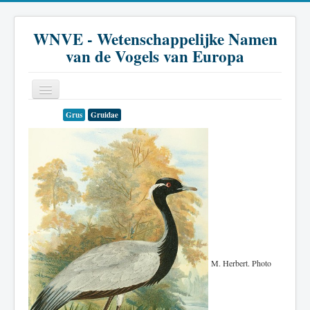
WNVE - Wetenschappelijke Namen
van de Vogels van Europa
Grus
Gruidae
Home
Inleiding
Soort
Genus
Familie
Historie
M. Herbert. Photo
Literatuur