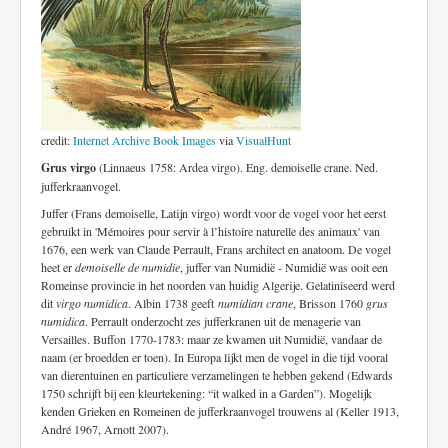
credit:
Internet Archive Book Images
via
VisualHunt
Grus virgo
(Linnaeus 1758: Ardea virgo). Eng. demoiselle crane. Ned.
jufferkraanvogel.
Juffer (Frans demoiselle, Latijn virgo) wordt voor de vogel voor het eerst
gebruikt in 'Mémoires pour servir à l’histoire naturelle des animaux' van
1676, een werk van Claude Perrault, Frans architect en anatoom. De vogel
heet er
demoiselle de numidie
, juffer van Numidië - Numidië was ooit een
Romeinse provincie in het noorden van huidig Algerije. Gelatiniseerd werd
dit
virgo numidica
. Albin 1738 geeft
numidian crane
, Brisson 1760
grus
numidica
. Perrault onderzocht zes jufferkranen uit de menagerie van
Versailles. Buffon 1770-1783: maar ze kwamen uit Numidië, vandaar de
naam (er broedden er toen). In Europa lijkt men de vogel in die tijd vooral
van dierentuinen en particuliere verzamelingen te hebben gekend (Edwards
1750 schrijft bij een kleurtekening: “it walked in a Garden”). Mogelijk
kenden Grieken en Romeinen de jufferkraanvogel trouwens al (Keller 1913,
André 1967, Arnott 2007).