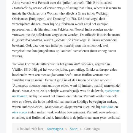
Albin vertaalt wat Perrault over dat ‘juffer’ schreef: “This Bird is called
Demoiselle
by reason of certain ways of acting that it has, wherein it seems to
imitate the Gestures of a Woman who affects a Grace in her Walking,
Obeisances [buigingen], and Dancing” (p.78). Dé kraanvogel doet
vergelijkbare dingen, maar bij de jufferkraan wordt altijd het sierlijke
geprezen, en in de literatuur van Pakistan en Noord-India zouden mooie
vrouwen met de jufferkraan vergeleken worden. De officiële Russische naam
is
zjoeravl’-krasavka
, waarin
zjoeravl’
de kraanvogel is, krasa schoonheid
betekent. Ook daar dus een juffertje, waarbij men misschien ook wel
vergeleek met hoe jongedames op ‘soirées’ verschenen (toen er nog tsaren
waren).
Tot voor kort zat de jufferkraan in het genus
anthropoides
, gegeven in
Vieillot 1816. Hij gaf het voor de juffer, geen uitleg. Grieks anthropo-eides
betekende: ‘wat een menselijke vorm heeft’, maar Buffon vertaalt met:
‘imitator van de mens’. Perrault ging na of de Ouden de vogel kenden:
‘Athenaeus noemde hem anthropo-eides, want hij imiteert wat hij mensen ziet
doen’. Maar Arnott 2007 schrijft: waarschijnlijk was dit de kwak,
nycticorax
nycticorax
, zie bij die soort het dansen en imiteren. Perrault verder: ‘en ook
otos
en
skops
, die in de nabijheid van mensen koddige bewegingen maken,
waren anthropo-eides’. Maar
otos
en
skops
waren uilen, zie bij
asio otus
en
otus scops
(uilen maken vaak koddige bewegingen). Perrault verwarde een
en ander, wat Buffon al dacht. Inmiddels is de jufferkraan naar
grus
verhuisd.
U bevindt zich hier:
Startpagina
Soort
Grus virgo