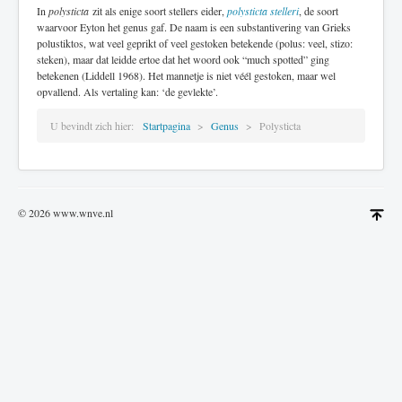
In
polysticta
zit als enige soort stellers eider,
polysticta stelleri
, de soort
waarvoor Eyton het genus gaf. De naam is een substantivering van Grieks
polustiktos, wat veel geprikt of veel gestoken betekende (polus: veel, stizo:
steken), maar dat leidde ertoe dat het woord ook “much spotted” ging
betekenen (Liddell 1968). Het mannetje is niet véél gestoken, maar wel
opvallend. Als vertaling kan: ‘de gevlekte’.
U bevindt zich hier:
Startpagina
Genus
Polysticta
© 2026 www.wnve.nl