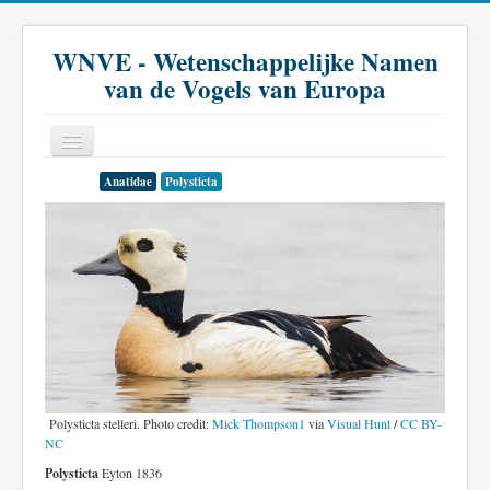
WNVE - Wetenschappelijke Namen
van de Vogels van Europa
Anatidae
Polysticta
Home
Inleiding
Soort
Genus
Familie
Historie
Polysticta stelleri. Photo credit:
Mick Thompson1
via
Visual Hunt
/
CC BY-
Literatuur
NC
Polysticta
Eyton 1836