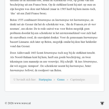
tureluur en de heremiet-ibis, houdt de scholekster over, op grond van een
beschrijving uit een Franse bron. Op de steltkluut komt hij niet: op onze en
zijn hoogten was deze niet bekend (maar in 1585 heeft hij hem ineens toch,
‘dus’ uit een Zuid-Franse bron).
Belon 1555 combineert
himantopus
en
haematopus
tot
haemantopus
, en
denkt net als Gesner dat het de scholekster was, ‘die de Fransen
pie de mer
noemen’, zee-ekster. De te rode snável was voor Belon mogelijk geen
probleem doordat hij een scholekster in het eerstezomerkleed voor zich had:
de snavelbasis rood, de snavelpúnt donker. Voor de genusnaam
haematopus
baseert Linnaeus zich later op Belon, mogelijk omdat hij deze hier helderder
vond dan Gesner.
Door Aldrovandi 1603 komt
himantopus
toch nog bij de steltkluut terecht.
Als Noord-Italiaan kent hij hem, heeft een goede beschrijving, en twee
tekeningen (een mannetje en een vrouwtje). Hij schrijft: ‘ík lees
himantopus
,
dat wil zeggen: riempoot’. De scholekster noemt hij
haematopus
, beter:
haematopus bellonii
, de roodpoot van Belon.
U bevindt zich hier:
Startpagina
Genus
Caprimulgus
© 2026 www.wnve.nl