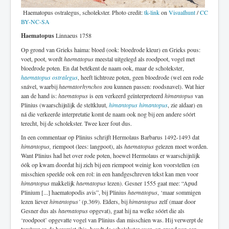
Haematopus ostralegus, scholekster. Photo credit:
tk-link
on
Visualhunt
/
CC
BY-NC-SA
Haematopus
Linnaeus 1758
Op grond van Grieks haima: bloed (ook: bloedrode kleur) en Grieks pous:
voet, poot, wordt
haematopus
meestal uitgelegd als roodpoot, vogel met
bloedrode poten. En dat betékent de naam ook, maar de scholekster,
haematopus ostralegus
, heeft lichtroze poten, geen bloedrode (wel een rode
snável, waarbij
haematorhynchos
zou kunnen passen: roodsnavel). Wat hier
aan de hand is:
haematopus
is een verkeerd geïnterpreteerd
himantopus
van
Plinius (waarschijnlijk de steltkluut,
himantopus himantopus
, zie aldaar) en
ná die verkeerde interpretatie komt de naam ook nog bij een andere sóórt
terecht, bij de scholekster. Twee keer fout dus.
In een commentaar op Plinius schrijft Hermolaus Barbarus 1492-1493 dat
himantopus,
riempoot (lees: langpoot), als
haematopus
gelezen moet worden.
Want Plinius had het over rode poten, hoewel Hermolaus er waarschijnlijk
óók op kwam doordat hij zich bij een riempoot weinig kon voorstellen (en
misschien speelde ook een rol: in een handgeschreven tekst kan men voor
himantopus
makkelijk
haematopus
lezen). Gesner 1555 gaat mee: “Apud
Plinium [...] haematopodis avis”, bij Plinius
haematopus
, ‘maar sommigen
lezen liever
himantopus’
(p.369). Elders, bij
himantopus
zelf (maar door
Gesner dus als
haematopus
opgevat), gaat hij na welke sóórt die als
‘roodpoot’ opgevatte vogel van Plinius dan misschien was. Hij verwerpt de