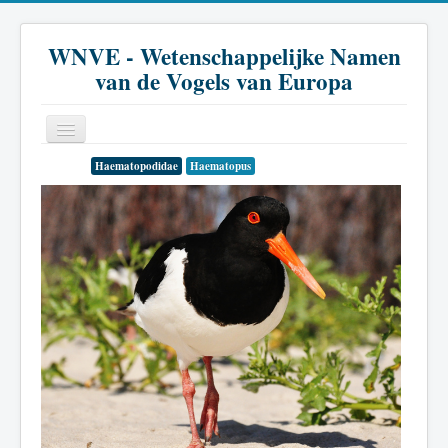
WNVE - Wetenschappelijke Namen
van de Vogels van Europa
Haematopodidae
Haematopus
Home
Inleiding
Soort
Genus
Familie
Historie
Literatuur