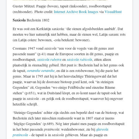
Gustav Mützel. Paapje (boven), tapuit (linksonder), roodborsttapuit
(rechtsonder). Photo credit:
Internet Archive Book Images
via
VisualHunt
Saxicola
Bechstein 1802
Er was ooit een Kerklatijn saxicola: ‘die stenen afgodsbeelden aanbidt’. Dat
moeten we hier natuurlijk niet hebben, maar de stenen wel, Latijn saxum: rots
(en Latijn colere: bewonen, -cola betekent: bewoner).
Coomans 1947 vond
saxicola
“een voor de vogels van dit genus zeer
passende naam” (p.41) maar de Europese soorten in dit genus, paapje en
roodborsttapuit,
saxicola rubetra
en
saxicola rubicola
, zitten alleen
plaatselijk in steenachtig gebied. Het punt is: Bechstein had in het genus ook
de tapuit,
oenanthe oenanthe
, en dát is een rotsbewoner, bij díe paste het
genus. Maar in 1795 ziet hij in het heuvelachtige Thüringerwald dat het
paapje, waarvan hij de doorsnee biotoop goed kent, ook “in steinigen
Gegenden” zit, Gegenden “wo einige Feldbüsche und einzelne Bäume
stehen” (p.651), wat in Duitsland klopt, en zo komt naast de tapuit ook het
paapje in
saxicola
- en gelijk ook de roodborsttapuit, waarover hij ongeveer
hetzelfde schrijft.
‘Steinige Gegenden’ echter zijn slechts een beperkt deel van de biotoop, wat
Bechstein zich later misschien realiseerde want in 1807 staat er ineens
‘hüglige Gegenden’ (p.689). Nóg later plaatst men paapje en roodborsttapuit
in het beter passende
pratincola
: weidenbewoner, zie bij
glareola
pratincola
- de tapuit is in
saxicola
gebleven. Maar als paapje en