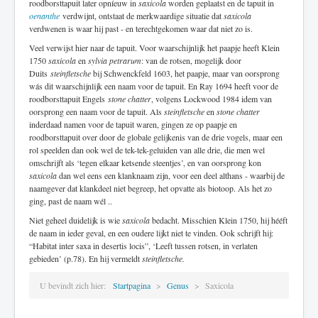
roodborsttapuit later opníeuw in
saxicola
worden geplaatst en de tapuit in
oenanthe
verdwijnt, ontstaat de merkwaardige situatie dat
saxicola
verdwenen is waar hij past - en terechtgekomen waar dat niet zo is.
Veel verwijst hier naar de tapuit. Voor waarschijnlijk het paapje heeft Klein
1750
saxicola
en
sylvia petrarum
: van de rotsen, mogelijk door
Duits
steinfletsche
bij Schwenckfeld 1603, het paapje, maar van oorsprong
wás dit waarschijnlijk een naam voor de tapuit. En Ray 1694 heeft voor de
roodborsttapuit Engels
stone chatter
, volgens Lockwood 1984 idem van
oorsprong een naam voor de tapuit. Als
steinfletsche
en
stone chatter
inderdaad namen voor de tapuit waren, gingen ze op paapje en
roodborsttapuit over door de globale gelijkenis van de drie vogels, maar een
rol speelden dan ook wel de tek-tek-geluiden van alle drie, die men wel
omschrijft als ‘tegen elkaar ketsende steentjes’, en van oorsprong kon
saxicola
dan wel eens een klanknaam zijn, voor een deel althans - waarbij de
naamgever dat klankdeel niet begreep, het opvatte als biotoop. Als het zo
ging, past de naam wél ..
Niet geheel duidelijk is wie
saxicola
bedacht. Misschien Klein 1750, hij hééft
de naam in ieder geval, en een oudere lijkt niet te vinden. Ook schrijft hij:
“Habitat inter saxa in desertis locis”, ‘Leeft tussen rotsen, in verlaten
gebieden’ (p.78). En hij vermeldt
steinfletsche.
U bevindt zich hier:
Startpagina
Genus
Saxicola