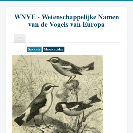
WNVE - Wetenschappelijke Namen
van de Vogels van Europa
Saxicola
Muscicapidae
Home
Inleiding
Soort
Genus
Familie
Historie
Literatuur