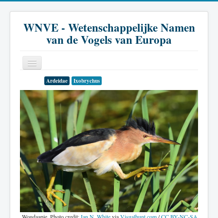
WNVE - Wetenschappelijke Namen
van de Vogels van Europa
Ardeidae
Ixobrychus
Home
Inleiding
Soort
Genus
Familie
Historie
Literatuur
Woudaapje. Photo credit:
Ian N. White
via
Visualhunt.com
/
CC BY-NC-SA