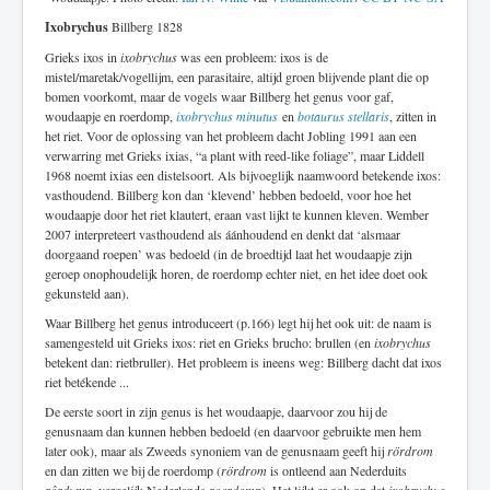
Ixobrychus
Billberg 1828
Grieks ixos in
ixobrychus
was een probleem: ixos is de
mistel/maretak/vogellijm, een parasitaire, altijd groen blijvende plant die op
bomen voorkomt, maar de vogels waar Billberg het genus voor gaf,
woudaapje en roerdomp,
ixobrychus minutus
en
botaurus stellaris
, zitten in
het riet. Voor de oplossing van het probleem dacht Jobling 1991 aan een
verwarring met Grieks ixias, “a plant with reed-like foliage”, maar Liddell
1968 noemt ixias een distelsoort. Als bijvoeglijk naamwoord betekende ixos:
vasthoudend. Billberg kon dan ‘klevend’ hebben bedoeld, voor hoe het
woudaapje door het riet klautert, eraan vast lijkt te kunnen kleven. Wember
2007 interpreteert vasthoudend als áánhoudend en denkt dat ‘alsmaar
doorgaand roepen’ was bedoeld (in de broedtijd laat het woudaapje zijn
geroep onophoudelijk horen, de roerdomp echter niet, en het idee doet ook
gekunsteld aan).
Waar Billberg het genus introduceert (p.166) legt hij het ook uit: de naam is
samengesteld uit Grieks ixos: riet en Grieks brucho: brullen (en
ixobrychus
betekent dan: rietbruller). Het probleem is ineens weg: Billberg dacht dat ixos
riet betékende ...
De eerste soort in zijn genus is het woudaapje, daarvoor zou hij de
genusnaam dan kunnen hebben bedoeld (en daarvoor gebruikte men hem
later ook), maar als Zweeds synoniem van de genusnaam geeft hij
rördrom
en dan zitten we bij de roerdomp (
rördrom
is ontleend aan Nederduits