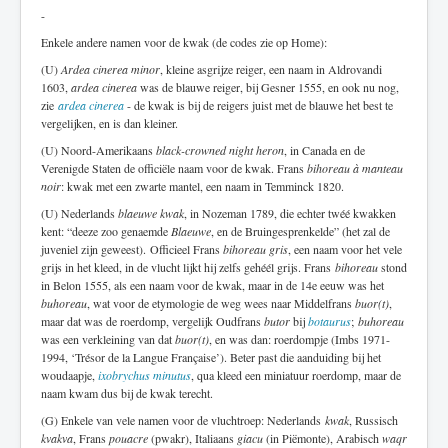
-
Enkele andere namen voor de kwak (de codes zie op Home):
(U)
Ardea cinerea minor
, kleine asgrijze reiger, een naam in Aldrovandi
1603,
ardea cinerea
was de blauwe reiger, bij Gesner 1555, en ook nu nog,
zie
ardea cinerea
- de kwak is bij de reigers juist met de blauwe het best te
vergelijken, en is dan kleiner.
(U) Noord-Amerikaans
black-crowned night heron
, in Canada en de
Verenigde Staten de officiële naam voor de kwak. Frans
bihoreau à manteau
noir
: kwak met een zwarte mantel, een naam in Temminck 1820.
(U) Nederlands
blaeuwe kwak
, in Nozeman 1789, die echter twéé kwakken
kent: “deeze zoo genaemde
Blaeuwe
, en de Bruingesprenkelde” (het zal de
juveniel zijn geweest). Officieel Frans
bihoreau gris
, een naam voor het vele
grijs in het kleed, in de vlucht lijkt hij zelfs gehéél grijs. Frans
bihoreau
stond
in Belon 1555, als een naam voor de kwak, maar in de 14e eeuw was het
buhoreau
, wat voor de etymologie de weg wees naar Middelfrans
buor(t)
,
maar dat was de roerdomp, vergelijk Oudfrans
butor
bij
botaurus
;
buhoreau
was een verkleining van dat
buor(t)
, en was dan: roerdompje (Imbs 1971-
1994, ‘Trésor de la Langue Française’). Beter past die aanduiding bij het
woudaapje,
ixobrychus minutus
, qua kleed een miniatuur roerdomp, maar de
naam kwam dus bij de kwak terecht.
(G) Enkele van vele namen voor de vluchtroep: Nederlands
kwak
, Russisch
kvakva
, Frans
pouacre
(pwakr), Italiaans
giacu
(in Piëmonte), Arabisch
waqr