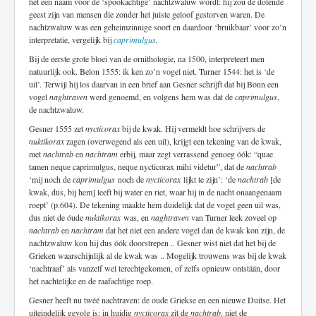
het een naam voor de ‘spookachtige’ nachtzwaluw wordt: hij zou de dolende
geest zijn van mensen die zonder het juiste geloof gestorven waren. De
nachtzwaluw was een geheimzinnige soort en daardoor ‘bruikbaar’ voor zo’n
interpretatie, vergelijk bij
caprimulgus
.
Bij de eerste grote bloei van de ornithologie, na 1500, interpreteert men
natuurlijk ook. Belon 1555: ik ken zo’n vogel niet. Turner 1544: het is ‘de
uil’. Terwijl hij los daarvan in een brief aan Gesner schrijft dat bij Bonn een
vogel
naghtraven
werd genoemd, en volgens hem was dat de
caprimulgus
,
de nachtzwaluw.
Gesner 1555 zet
nycticorax
bij de kwak. Hij vermeldt hoe schrijvers de
nuktikorax
zagen (overwegend als een uil), krijgt een tekening van de kwak,
met
nachtrab
en
nachtram
erbij, maar zegt verrassend genoeg óók: “quae
tamen neque caprimulgus, neque nycticorax mihi videtur”, dat de
nachtrab
‘mij noch de
caprimulgus
noch de
nycticorax
lijkt te zijn’: ‘de
nachtrab
[de
kwak, dus, bij hem] leeft bij water en riet, waar hij in de nacht onaangenaam
roept’ (p.604). De tekening maakte hem duidelijk dat de vogel geen uil was,
dus niet de óude
nuktikorax
was, en
naghtraven
van Turner leek zoveel op
nachtrab
en
nachtram
dat het niet een andere vogel dan de kwak kon zijn, de
nachtzwaluw kon hij dus óók doorstrepen .. Gesner wist niet dat het bij de
Grieken waarschijnlijk al de kwak was .. Mogelijk trouwens was bij de kwak
‘nachtraaf’ als vanzelf wel terechtgekomen, of zelfs opnieuw ontstáán, door
het nachtelijke en de raafachtige roep.
Gesner heeft nu twéé nachtraven: de oude Griekse en een nieuwe Duitse. Het
uiteindelijk gevolg is: in huidig
nycticorax
zit de
nachtrab
, niet de