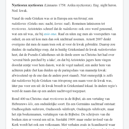
Nycticorax nycticorax
(Linnaeus 1758: Ardea nycticorax). Eng. night heron.
Ned. kwak.
Vanaf de oude Grieken was er in Europa een
nachtraaf
, een
nuktikorax
(Grieks nux: nacht,
korax
: raaf). Romeinen latiniseren tot
nycticorax.
Aristoteles schreef dat de
nuktikorax
ook
otos
werd genoemd,
wat een uil was, zie bij
asio otus
. Raaf en uilen zag men als voorspellers van
onheil, en een uil kon men dan ook náchtraaf noemen. Arnott 2007 denkt
overigens dat men de naam toen ook al voor de kwak gebruikte. Daarop zou
duiden: de raafachtige roep, dat in huidig Griekenland de kwak
nuktokorakas
heet, dat de Pseudo-Callisthenes uit de derde eeuw na Christus het had over
‘several birds perched by a lake’, en dat bij Aristoteles jagers hem vingen
doordat eentje voor hem danste, wat de vogel nadeed, een ander hem van
achteren pakte (het kan duiden op de paringsdans van mannetje kwak:
afwisselend op de ene dan de andere poot staand). Niet onmogelijk is zelfs
dat
nuktikorax
bij de Grieken van óórsprong een naam voor de kwak was,
láter pas voor een uil: de kwak broedt in Griekenland lokaal. In ándere regio’s
werd de naam dan op een andere nachtvogel toegepast.
Rond 400 na Christus staat
nycticorax
in de Bijbel, als een vertaling van
Hebreeuws
kôs
, een onduidelijke soort. En een Germááns nachtraaf ontstaat:
Oudhoogduits
nahtram
, Oudnoords
nâtthrafn
, Oudengels
nihthræfn
, maar
het zijn boekennamen, vertalingen van de Bijbelse. De schrijvers van die
boeken zien er vooral een uil in. Suolahti 1909: maar onder invloed van de
Kerk wordt het ook een volksnaam. Met verhalen zoals in Scandinavië waar