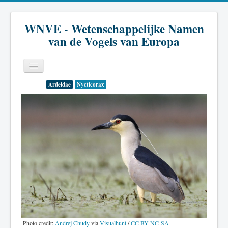
WNVE - Wetenschappelijke Namen
van de Vogels van Europa
Ardeidae
Nycticorax
Home
Inleiding
Soort
Genus
Familie
Historie
Literatuur
Photo credit:
Andrej Chudy
via
Visualhunt
/
CC BY-NC-SA