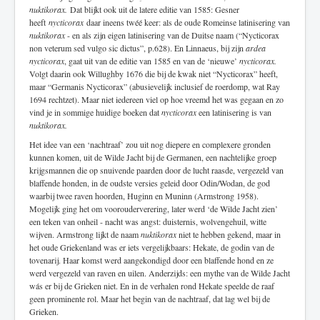
nuktikorax.
Dat blijkt ook uit de latere editie van 1585: Gesner
heeft
nycticorax
daar ineens twéé keer: als de oude Romeinse latinisering van
nuktikorax
- en als zijn eigen latinisering van de Duitse naam (“Nycticorax
non veterum sed vulgo sic dictus”, p.628). En Linnaeus, bij zijn
ardea
nycticorax
, gaat uit van de editie van 1585 en van de ‘nieuwe’
nycticorax.
Volgt daarin ook Willughby 1676 die bij de kwak niet “Nycticorax” heeft,
maar “Germanis Nycticorax” (abusievelijk inclusief de roerdomp, wat Ray
1694 rechtzet). Maar niet iedereen viel op hoe vreemd het was gegaan en zo
vind je in sommige huidige boeken dat
nycticorax
een latinisering is van
nuktikorax.
Het idee van een ‘nachtraaf’ zou uit nog diepere en complexere gronden
kunnen komen, uit de Wilde Jacht bij de Germanen, een nachtelijke groep
krijgsmannen die op snuivende paarden door de lucht raasde, vergezeld van
blaffende honden, in de oudste versies geleid door Odin/Wodan, de god
waarbij twee raven hoorden, Huginn en Muninn (Armstrong 1958).
Mogelijk ging het om voorouderverering, later werd ‘de Wilde Jacht zien’
een teken van onheil - nacht was angst: duisternis, wolvengehuil, witte
wijven. Armstrong lijkt de naam
nuktikorax
niet te hebben gekend, maar in
het oude Griekenland was er iets vergelijkbaars: Hekate, de godin van de
tovenarij. Haar komst werd aangekondigd door een blaffende hond en ze
werd vergezeld van raven en uilen. Anderzijds: een mythe van de Wilde Jacht
wás er bij de Grieken niet. En in de verhalen rond Hekate speelde de raaf
geen prominente rol. Maar het begin van de nachtraaf, dat lag wel bij de
Grieken.