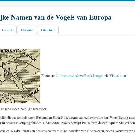
jke Namen van de Vogels van Europa
Familie
Historie
Literatuur
Photo credit:
Internet Archive Book Images
via
Visual hunt
teller’s eider. Ned. stellers eider.
list die na een reis door Rusland en Siberië deelneemt aan een expeditie van Vitus Bering naar 
er in ontoegankelijke gebieden’). Met
anas stelleri
bewijst Pallas hem de eer (“quam Stelleri co
iberië en Alaska, maar een deel overwintert in het noorden van Noorwegen. Soms overzomeren e