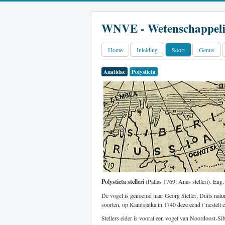
WNVE - Wetenschappeli
Home
Inleiding
Soort
Genus
Anatidae
Polysticta
Polysticta stelleri
(Pallas 1769: Anas stelleri). Eng. s
De vogel is genoemd naar Georg Steller, Duits natura
soorten, op Kamtsjatka in 1740 deze eend (‘nestelt 
Stellers eider is vooral een vogel van Noordoost-S