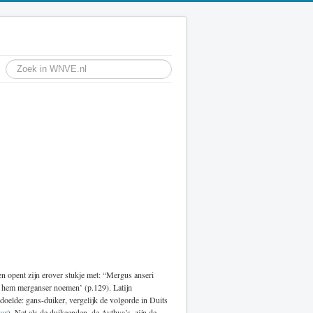
n opent zijn erover stukje met: “Mergus anseri
en hem merganser noemen’ (p.129). Latijn
doelde: gans-duiker, vergelijk de volgorde in Duits
tor
). Net als de duikeenden, de Aythya’s, zijn de