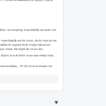
ekken, van oorsprong waarschijnlijk een naam voor
waarschijnlijk een bij vissers, die de vogel als een
 hadden de Angelen bij de overige Saksen een
el: rotzak. Dát riepen die vissers dus.
 drijven ze in de herfst vissen naar ondiep water,
oomversnelling .. Of: het vissen in troepen van