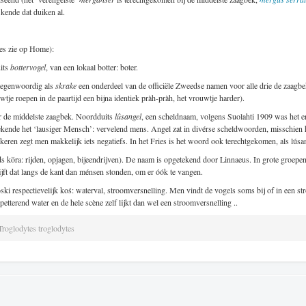
kende dat duiken al.
es zie op Home):
uits
bottervogel
, van een lokaal botter: boter.
 tegenwoordig als
skrake
een onderdeel van de officiële Zweedse namen voor alle drie de zaagb
tje roepen in de paartijd een bijna identiek pràh-pràh, het vrouwtje harder).
r de middelste zaagbek. Noordduits
lûsangel
, een scheldnaam, volgens Suolahti 1909 was het er 
ekende het ‘lausiger Mensch’: vervelend mens. Angel zat in divérse scheldwoorden, misschien
ren zegt men makkelijk iets negatiefs. In het Fries is het woord ook terechtgekomen, als lúsang
eds köra: rijden, opjagen, bijeendrijven). De naam is opgetekend door Linnaeus. In grote groepen
jft dat langs de kant dan ménsen stonden, om er óók te vangen.
ki respectievelijk koś: waterval, stroomversnelling. Men vindt de vogels soms bij of in een str
tterend water en de hele scène zelf lijkt dan wel een stroomversnelling ..
Troglodytes troglodytes