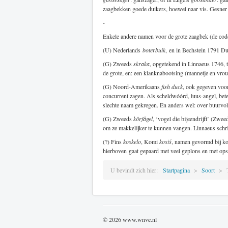
zaagbekken goede duikers, hoewel naar vis. Gesner 
-
Enkele andere namen voor de grote zaagbek (de cod
(U) Nederlands
boterbuik
, en in Bechstein 1791 D
(G) Zweeds
skraka
, opgetekend in Linnaeus 1746,
de grote, en: een klanknabootsing (mannetje en vrouw
(G) Noord-Amerikaans
fish duck
, ook gegeven voo
concurrent zagen. Als scheldwóórd, luus-angel, bet
slechte naam gekregen. En anders wel: over buurvolke
(G) Zweeds
körfågel
, ‘vogel die bijeendrijft’ (Zwe
om ze makkelijker te kunnen vangen. Linnaeus schri
(?) Fins
koskelo
, Komi
kosiś
, namen gevormd bij kos
hierboven gaat gepaard met veel geplons en met opspe
U bevindt zich hier:
Startpagina
Soort
© 2026 www.wnve.nl