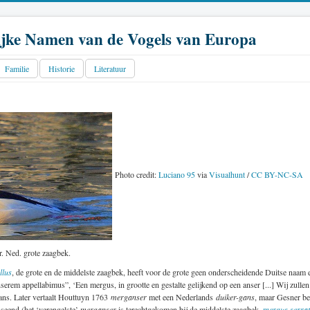
jke Namen van de Vogels van Europa
Familie
Historie
Literatuur
Photo credit:
Luciano 95
via
Visualhunt
/
CC BY-NC-SA
. Ned. grote zaagbek.
llus
, de grote en de middelste zaagbek, heeft voor de grote geen onderscheidende Duitse naam e
serem appellabimus”, ‘Een mergus, in grootte en gestalte gelijkend op een anser [...] Wij zull
ns. Later vertaalt Houttuyn 1763
merganser
met een Nederlands
duiker-gans
, maar Gesner be
nseend (het ‘verengelste’
merganser
is terechtgekomen bij de middelste zaagbek,
mergus serra