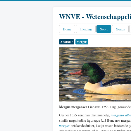
WNVE - Wetenschappeli
Home
Inleiding
Soort
Genus
Anatidae
Mergus
Mergus merganser
Linnaeus 1758. Eng. goosander
Gesner 1555 kent naast het nonnetje,
mergellus albe
similis magnitudine figuraque [...] Hunc nos mergan
mergus
betekende duiker, Latijn
anser
betekende ga
gänsesäger
: ganszager, of in Engels
goosander
: ga