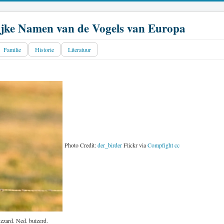
jke Namen van de Vogels van Europa
Familie
Historie
Literatuur
Photo Credit:
der_birder
Flickr via
Compfight
cc
zzard. Ned. buizerd.