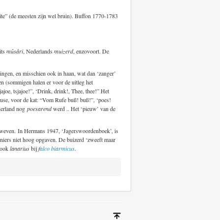
ite” (de meesten zijn wel bruin). Buffon 1770-1783
its
mûsâri
, Nederlands
muizerd
, enzovoort. De
zingen, en misschien ook in haan, wat dan ‘zanger’
ren (sommigen halen er voor de uitleg het
ajoe, tsjajoe!”, ‘Drink, drink!, Thee, thee!” Het
use, voor de kat: “Vom Rufe buß! buß!”, ‘poes!
derland nog
poesarend
werd .. Het ‘pieuw’ van de
zweven. In Hermans 1947, ‘Jagerswoordenboek’, is
keniers niet hoog opgaven. De buizerd ‘zweeft maar
e ook
lanarius
bij
f
alco biarmicus
.