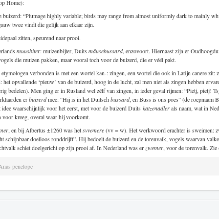
 op Home):
e buizerd: “Plumage highly variable; birds may range from almost uniformly dark to mainly wh
t gauw twee vindt die gelijk aan elkaar zijn.
idepaal zitten, speurend naar prooi.
erlands
muusbiter
: muizenbijter, Duits
mäusebussard
, enzovoort. Hiernaast zijn er Oudhoogdu
els die muizen pakken, maar vooral toch voor de buizerd, die er véél pakt.
etymologen verbonden is met een wortel kan-: zingen, een wortel die ook in Latijn canere zit: 
d: het opvallende ‘pieuw’ van de buizerd, hoog in de lucht, zal men niet als zingen hebben erva
ig bedelen). Men ging er in Rusland wel zélf van zingen, in ieder geval rijmen: “Pietj, pietj! Tsj
rklaarden er
buizerd
mee: “Hij is in het Duitsch
bussard
, en Buss is ons poes” (de roepnaam B
 idee waarschijnlijk voor het eerst, met voor de buizerd Duits
katzenadler
als naam, wat in Ne
n voor kreeg, overal waar hij voorkomt.
mer
, en bij Albertus ±1260 was het
svvemere
(vv = w). Het werkwoord erachter is sweimen: 
ht schijnbaar doelloos ronddrijft”. Hij bedoelt de buizerd en de torenvalk, vogels waarvan val
echtvalk schiet doelgericht op zijn prooi af. In Nederland was er
zwemer
, voor de torenvalk. Zi
Anas penelope