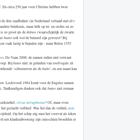
.
En circa 250 jaar voor Christus hebben twee
t de drie zaadballen' (in Nederland vertaald met
dry-
ndere betekenis, maar léék op tri- en orchis en zo
 is zo groot als de
iktinos
(waarschijnlijk de zwarte
per
buteo
ook wel de buizerd zijn geweest? Bij
ken vaak lastig te bepalen zijn - maar Belon 1555
bo
). De Vaan 2008: de namen zullen niet verwant
 roep. Bij
buteo
niet: in geluiden van roofvogels zit
betekende ‘schreeuwen als de
butio
’, en een naam kan
ouw. Lockwood 1984 komt voor de Engelse namen
md). Taalkundigen denken ook dat
buteo
niet zomaar
 kiekendief,
circus aeruginosus
? Of, maar even
 het geslacht verbleef. Was het dan de velduil,
asio
jsheid. Op het schip zág men het voorval als teken
l een klanknabootsing zijn (misschien broedden er