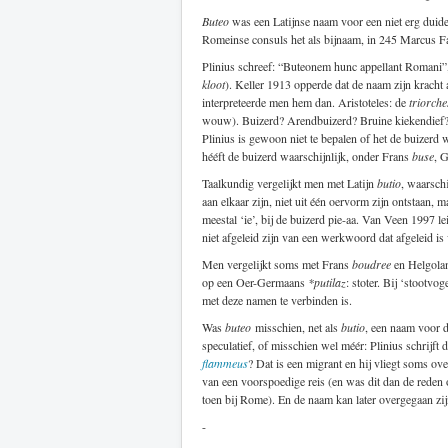
Buteo
was een Latijnse naam voor een niet erg duide
Romeinse consuls het als bijnaam, in 245 Marcus F
Plinius schreef: “Buteonem hunc appellant Romani”
kloot
). Keller 1913 opperde dat de naam zijn kracht 
interpreteerde men hem dan. Aristoteles: de
triorche
wouw). Buizerd? Arendbuizerd? Bruine kiekendief
Plinius is gewoon niet te bepalen of het de buizerd 
hééft de buizerd waarschijnlijk, onder Frans
buse
, 
Taalkundig vergelijkt men met Latijn
butio
, waarsch
aan elkaar zijn, niet uit één oervorm zijn ontstaan,
meestal ‘ie’, bij de buizerd pie-aa. Van Veen 1997 le
niet afgeleid zijn van een werkwoord dat afgeleid is
Men vergelijkt soms met Frans
boudree
en Helgola
op een Oer-Germaans
*putilaz
: stoter. Bij ‘stootv
met deze namen te verbinden is.
Was
buteo
misschien, net als
butio
, een naam voor d
speculatief, of misschien wel méér: Plinius schrijft
flammeus
? Dat is een migrant en hij vliegt soms ov
van een voorspoedige reis (en was dit dan de rede
toen bij Rome). En de naam kan later overgegaan zij
-