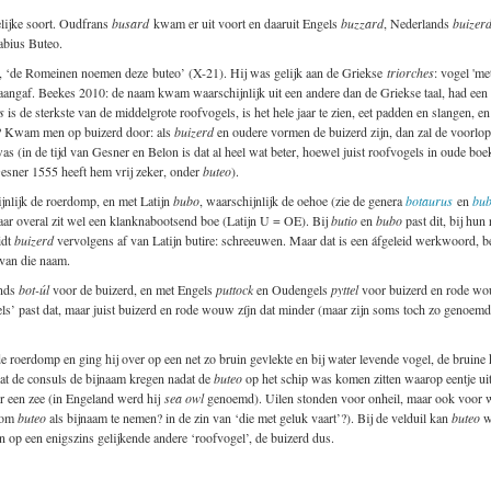
lijke soort. Oudfrans
busard
kwam er uit voort en daaruit Engels
buzzard
, Nederlands
buizerd
abius Buteo.
, ‘de Romeinen noemen deze buteo’ (X-21). Hij was gelijk aan de Griekse
triorches
: vogel 'me
aangaf. Beekes 2010: de naam kwam waarschijnlijk uit een andere dan de Griekse taal, had een a
s
is de sterkste van de middelgrote roofvogels, is het hele jaar te zien, eet padden en slangen, en
? Kwam men op buizerd door: als
buizerd
en oudere vormen de buizerd zijn, dan zal de voorlo
was (in de tijd van Gesner en Belon is dat al heel wat beter, hoewel juist roofvogels in oude boe
Gesner 1555 heeft hem vrij zeker, onder
buteo
).
ijnlijk de roerdomp, en met Latijn
bubo
, waarschijnlijk de oehoe (zie de genera
botaurus
en
bu
 maar overal zit wel een klanknabootsend boe (Latijn U = OE). Bij
butio
en
bubo
past dit, bij hun
idt
buizerd
vervolgens af van Latijn butire: schreeuwen. Maar dat is een áfgeleid werkwoord, 
 van die naam.
nds
bot-úl
voor de buizerd, en met Engels
puttock
en Oudengels
pyttel
voor buizerd en rode w
ogels’ past dat, maar juist buizerd en rode wouw zíjn dat minder (maar zijn soms toch zo genoe
e roerdomp en ging hij over op een net zo bruin gevlekte en bij water levende vogel, de bruine
 dat de consuls de bijnaam kregen nadat de
buteo
op het schip was komen zitten waarop eentje uit
er een zee (in Engeland werd hij
sea owl
genoemd). Uilen stonden voor onheil, maar ook voor wi
n om
buteo
als bijnaam te nemen? in de zin van ‘die met geluk vaart’?). Bij de velduil kan
buteo
wé
n op een enigszins gelijkende andere ‘roofvogel’, de buizerd dus.