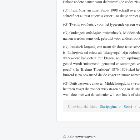
Enkele andere namen voor de buizerd (de codes zie
(U) Frans
buse variable
. Snow 1998 schrijft over d
schreef het al: “est sujette à varier”, zó dat je er nie
(G) Twents
poalzitter
, voor het typerende op een we
(G) Oudengels
mûshafoc
: muizenhavik, Middelned
namen werden soms ook gebruikt voor andere roofvog
(G) Russisch
kanjoek
, een naam die door Russische 
is. In
kanjoek
zal zoiets als ‘klaagvogel’ zijn bedoel
werkwoord kanjoetsjit’ bij: klagen, zeuren, opdringer
geluid wordt ‘miauwend’ genoemd en sommigen ve
poes!’). In ‘Brehms Thierleben’ 1876-1879 staat het
buizerd is zo opvallend dat de vogel er talloze name
(G) Duits
swemer
: zwever, Middelhoogduits
swem
het “een vogel die zonder wiekslagen hoog in de luc
wat’, doet niet wat de valkenier wil, een havik of sl
U bevindt zich hier:
Startpagina
Soort
© 2026 www.wnve.nl