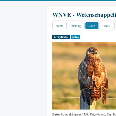
WNVE - Wetenschappeli
Home
Inleiding
Soort
Genus
Accipitridae
Buteo
Buteo buteo
(Linnaeus 1758: Falco buteo). Eng. bu