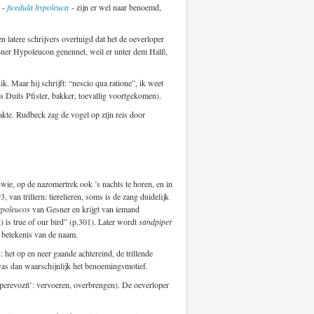
r -
ficedula hypoleuca
- zijn er wel naar benoemd,
n latere schrijvers overtuigd dat het de oeverloper
eßner Hypoleucon genennet, weil er unter dem Halß,
ik. Maar hij schrijft: “nescio qua ratione”, ik weet
is Duits Pfister, bakker, toevallig voortgekomen).
kte. Rudbeck zag de vogel op zíjn reis door
wie, op de nazomertrek ook ’s nachts te horen, en in
, van trillern: tierelieren, soms is de zang duidelijk
ypoleucos
van Gesner en krijgt van iemand
 is true of our bird” (p.301). Later wordt
sandpiper
e betekenis van de naam.
: het op en neer gaande achtereind, de trillende
was dan waarschijnlijk het benoemingsmotief.
(perevozít’: vervoeren, overbrengen). De oeverloper