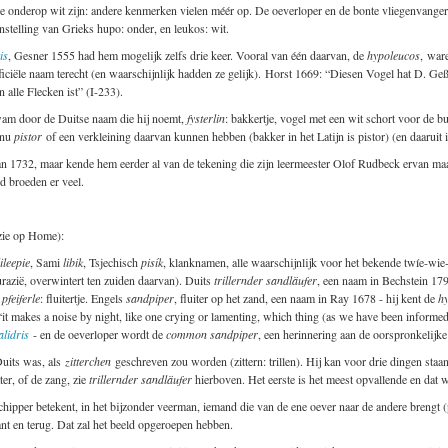
ze onderop wit zijn: andere kenmerken vielen méér op. De oeverloper en de bonte vliegenvange
stelling van Grieks hupo: onder, en leukos: wit.
is
, Gesner 1555 had hem mogelijk zelfs drie keer. Vooral van één daarvan, de
hypoleucos
, ware
ficiële naam terecht (en waarschijnlijk hadden ze gelijk). Horst 1669: “Diesen Vogel hat D. G
alle Flecken ist” (I-233).
m door de Duitse naam die hij noemt,
fysterlin
: bakkertje, vogel met een wit schort voor de bu
 nu
pistor
of een verkleining daarvan kunnen hebben (bakker in het Latijn is pistor) (en daaruit 
an 1732, maar kende hem eerder al van de tekening die zijn leermeester Olof Rudbeck ervan maa
 broeden er veel.
zie op Home):
lileepie
, Sami
libik
, Tsjechisch
pisík
, klanknamen, alle waarschijnlijk voor het bekende twíe-wie-
urazië, overwintert ten zuiden daarvan). Duits
trillernder sandläufer
, een naam in Bechstein 1793
s
pfeiferle
: fluitertje. Engels
sandpiper
, fluiter op het zand, een naam in Ray 1678 - hij kent de
h
it makes a noise by night, like one crying or lamenting, which thing (as we have been informed)
alidris
- en de oeverloper wordt de
common sandpiper
, een herinnering aan de oorspronkelijk
 Duits was, als
zitterchen
geschreven zou worden (zittern: trillen). Hij kan voor drie dingen staan
er, of de zang, zie
trillernder sandläufer
hierboven. Het eerste is het meest opvallende en dat 
hipper betekent, in het bijzonder veerman, iemand die van de ene oever naar de andere brengt 
kant en terug. Dat zal het beeld opgeroepen hebben.