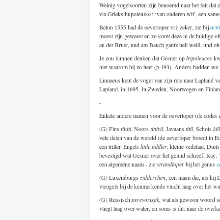
Weinig vogelsoorten zijn benoemd naar het feit dat 
via Grieks hupoleukos: ‘van onderen wit’, een samen
Belon 1555 had de oeverloper vrij zeker, zie bij
actit
moest zijn geweest en zo komt deze in de huidige of
an der Brust, und am Bauch gantz hell weiß, und ohn 
Je zou kunnen denken dat Gesner op
hypoleucos
kwa
niet waarom hij zo heet (p.493). Anders hadden we
Linnaeus kent de vogel van zijn reis naar Lapland v
Lapland, in 1695. In Zweden, Noorwegen en Finland
-
Enkele andere namen voor de oeverloper (de codes 
(G) Fins
tihiti
, Noors
tittivil
, Javaans
titil
, Schots
kil
vele delen van de wereld (de oeverloper broedt in E
een triller. Engels
little fiddler
: kleine vedelaar. Duit
bevestigd wat Gesner over het geluid schreef, Ray: “
een algeméne naam - zie
strandloper
bij het genus
c
(G) Luxemburgs
zidderchen
, een naam die, als hij
vleugels bij de kenmerkende vlucht laag over het wat
(G) Russisch
perevoztsjik
, wat als gewoon woord sc
vliegt laag over water, en soms is dit: naar de over