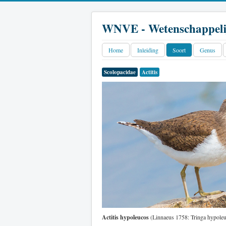
WNVE - Wetenschappeli
Home
Inleiding
Soort
Genus
Scolopacidae
Actitis
Actitis hypoleucos
(Linnaeus 1758: Tringa hypoleu