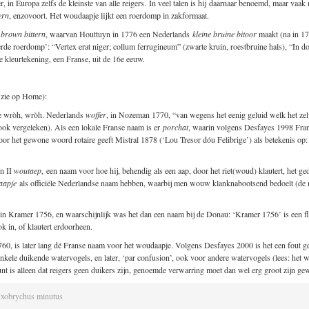
er, in Europa zelfs de kleinste van alle reigers.
In veel talen is hij daarnaar benoemd, maar vaak
tern
, enzovoort. Het woudaapje lijkt een roerdomp in zakformaat.
e brown bittern
, waarvan Houttuyn in 1776 een Nederlands
kleine bruine bitoor
maakt (na in 1
rde roerdomp’: “Vertex erat niger; collum ferrugineum” (zwarte kruin, roestbruine hals), “In do
e kleurtekening, een Franse, uit de 16e eeuw.
 zie op Home):
de wròh, wròh. Nederlands
woffer
, in Nozeman 1770, “van wegens het eenig geluid welk het zel
ok vergeleken). Als een lokale Franse naam is er
porchat
, waarin volgens Desfayes 1998 Frans
voor het gewone woord rotaire geeft Mistral 1878 (‘Lou Tresor dóu Felibrige’) als betekenis op: 
yn II
woutaep
, een naam voor hoe hij, behendig als een aap, door het riet(woud) klautert, het 
apje
als officiële Nederlandse naam hebben, waarbij men wouw klanknabootsend bedoelt (de n
am in Kramer 1756, en waarschijnlijk was het dan een naam bij de Donau: ‘Kramer 1756’ is een fl
k in, of klautert erdoorheen.
 1760, is later lang dé Franse naam voor het woudaapje. Volgens Desfayes 2000 is het een fout 
kele duikende watervogels, en later, ‘par confusion’, ook voor andere watervogels (lees: het
unt is alleen dat reigers geen duikers zijn, genoemde verwarring moet dan wel erg groot zijn ge
Ixobrychus minutus