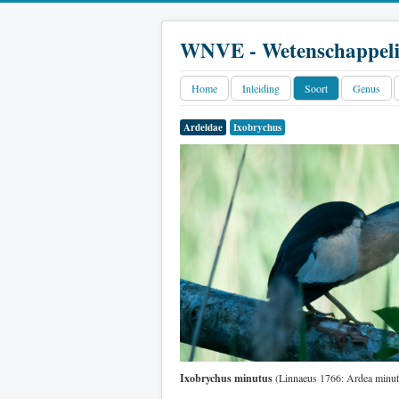
WNVE - Wetenschappeli
Home
Inleiding
Soort
Genus
Ardeidae
Ixobrychus
Ixobrychus minutus
(Linnaeus 1766: Ardea minuta)