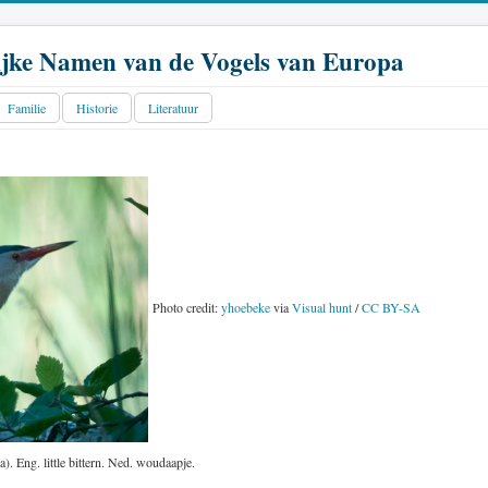
jke Namen van de Vogels van Europa
Familie
Historie
Literatuur
Photo credit:
yhoebeke
via
Visual hunt
/
CC BY-SA
. Eng. little bittern. Ned. woudaapje.