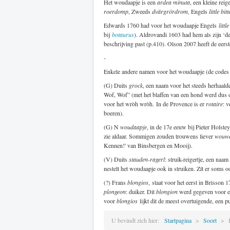
Het woudaapje is een
ardea minuta
, een kleine reig
roerdomp
, Zweeds
dvärgrördrom,
Engels
little bit
Edwards 1760 had voor het woudaapje Engels
littl
bij
botaurus
). Aldrovandi 1603 had hem als zijn ‘de
beschrijving past (p.410). Olson 2007 heeft de eerst
-
Enkele andere namen voor het woudaapje (de codes
(G) Duits
grock
, een naam voor het steeds herhaal
Wof, Wof” (met het blaffen van een hond werd dus o
voor het wròh wròh. In de Provence is er
rotaire
: 
boeren).
(G) N
woudaapje
, in de 17e eeuw bij Pieter Holste
zie aldaar. Sommigen zouden trouwens liever
wouwa
Kennen!' van Binsbergen en Mooij).
(V) Duits
stauden-ragerl
: struik-reigertje, een na
nestelt het woudaapje ook in struiken. Zít er soms oo
(?) Frans
blongios
, staat voor het eerst in Brisson
plongeon
: duiker. Dit
blongion
werd gegeven voor en
voor
blongios
lijkt dit de meest overtuigende, een p
U bevindt zich hier:
Startpagina
Soort