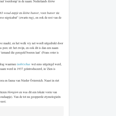
 met 'roerdomp' in de naam: Nederlands
kleine
763
woud-aapje
en
kleine butoor
, voor
butoor
zie
rso nigricabat” (zwarte rug), en ook de rest van de
ve maekt, en het welk vry net wordt uitgedrukt door
 porc zit: het zwijn, en ook dit is dan een naam
‘iemand die geregeld boeren laat’ (Frans roter is
gedrag waarmee
ixobrychus
wel eens uitgelegd werd,
aam werd in 1937 geïntroduceerd, in 'Zien is
ora en fauna van Nieder Österreich. Naast in riet
gelezen
blongion
en was dit een lokale vorm van
 woudaapje). Van de tot nu geopperde etymologieën
weest.