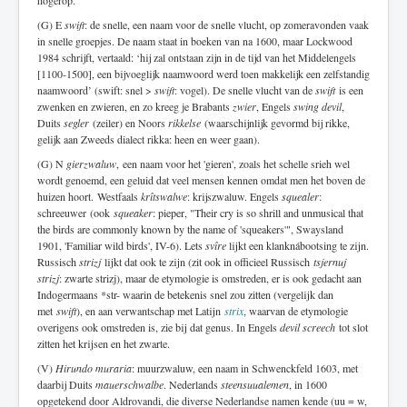
hogerop.
(G) E
swift
: de snelle, een naam voor de snelle vlucht, op zomeravonden vaak
in snelle groepjes. De naam staat in boeken van na 1600, maar Lockwood
1984 schrijft, vertaald: ‘hij zal ontstaan zijn in de tijd van het Middelengels
[1100-1500], een bijvoeglijk naamwoord werd toen makkelijk een zelfstandig
naamwoord’ (swift: snel >
swift
: vogel). De snelle vlucht van de
swift
is een
zwenken en zwieren, en zo kreeg je Brabants
zwier
, Engels
swing devil
,
Duits
segler
(zeiler) en Noors
rikkelse
(waarschijnlijk gevormd bij rikke,
gelijk aan Zweeds dialect rikka: heen en weer gaan).
(G) N
gierzwaluw
, een naam voor het 'gieren', zoals het schelle srieh wel
wordt genoemd, een geluid dat veel mensen kennen omdat men het boven de
huizen hoort. Westfaals
krîtswalwe
: krijszwaluw. Engels
squealer
:
schreeuwer
(ook
squeaker
: pieper, "Their cry is so shrill and unmusical that
the birds are commonly known by the name of 'squeakers'", Swaysland
1901, 'Familiar wild birds', IV-6)
. Lets
svîre
lijkt een klanknábootsing te zijn.
Russisch
strizj
lijkt dat ook te zijn (zit ook in officieel Russisch
tsjernuj
strizj
: zwarte strizj), maar de etymologie is omstreden, er is ook gedacht aan
Indogermaans *str- waarin de betekenis snel zou zitten (vergelijk dan
met
swift
), en aan verwantschap met Latijn
strix
, waarvan de etymologie
overigens ook omstreden is, zie bij dat genus. In Engels
devil screech
tot slot
zitten het krijsen en het zwarte.
(V)
Hirundo muraria
: muurzwaluw, een naam in Schwenckfeld 1603, met
daarbij Duits
mauerschwalbe
. Nederlands
steensuualemen
, in 1600
opgetekend door Aldrovandi, die diverse Nederlandse namen kende (uu = w,