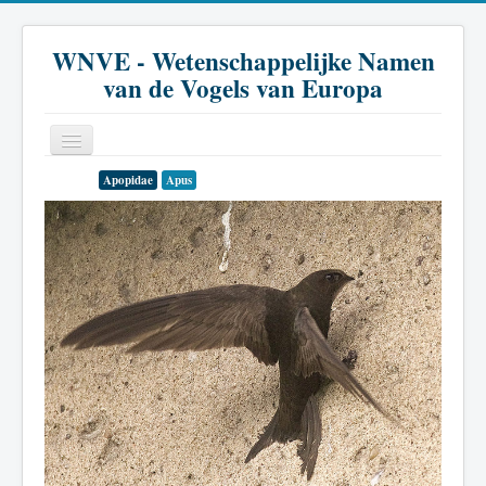
WNVE - Wetenschappelijke Namen
van de Vogels van Europa
Apopidae
Apus
Home
Inleiding
Soort
Genus
Familie
Historie
Literatuur