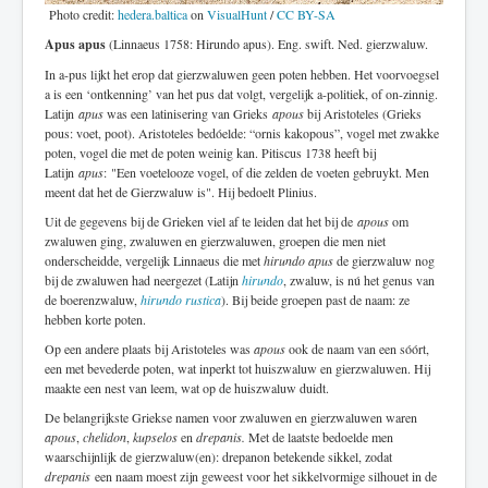
Photo credit:
hedera.baltica
on
VisualHunt
/
CC BY-SA
Apus apus
(Linnaeus 1758: Hirundo apus). Eng. swift. Ned. gierzwaluw.
In a-pus lijkt het erop dat gierzwaluwen geen poten hebben. Het voorvoegsel
a is een ‘ontkenning’ van het pus dat volgt, vergelijk a-politiek, of on-zinnig.
Latijn
apus
was een latinisering van Grieks
apous
bij Aristoteles (Grieks
pous: voet, poot). Aristoteles bedóelde: “ornis kakopous”, vogel met zwakke
poten, vogel die met de poten weinig kan. Pitiscus 1738 heeft bij
Latijn
apus
: "Een voetelooze vogel, of die zelden de voeten gebruykt. Men
meent dat het de Gierzwaluw is". Hij bedoelt Plinius.
Uit de gegevens bij de Grieken viel af te leiden dat het bij de
apous
om
zwaluwen ging, zwaluwen en gierzwaluwen, groepen die men niet
onderscheidde, vergelijk Linnaeus die met
hirundo apus
de gierzwaluw nog
bij de zwaluwen had neergezet (Latijn
hirundo
, zwaluw, is nú het genus van
de boerenzwaluw,
hirundo rustica
). Bij beide groepen past de naam: ze
hebben korte poten.
Op een andere plaats bij Aristoteles was
apous
ook de naam van een sóórt,
een met bevederde poten, wat inperkt tot huiszwaluw en gierzwaluwen. Hij
maakte een nest van leem, wat op de huiszwaluw duidt.
De belangrijkste Griekse namen voor zwaluwen en gierzwaluwen waren
apous
,
chelidon
,
kupselos
en
drepanis.
Met de laatste bedoelde men
waarschijnlijk de gierzwaluw(en): drepanon betekende sikkel, zodat
drepanis
een naam moest zijn geweest voor het sikkelvormige silhouet in de