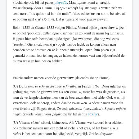
vlucht, zie ook bij het genus
plegadis
. Maar
apous
komt er terecht.
Waarschijnlijk door Plinius. Bij
apus
schrijft hij: alle vogels ‘zetten zich wel
eens neer’, “his quies nisi in nido nulla”, ‘deze echter rusten nooit, behalve als
ze op hun nest zijn’ (X-114). Dat is typerend voor gierzwaluwen.
Belon 1555 en Gesner 1555 volgen Plinius. Vooral bij de gierzwaluw wijzen
ze op het ‘pootloze’, zetten
apus
daar neer en zo komt de naam bij Linnaeus.
Hij past hier zelfs beter dan bij de eigenlijke zwaluwen, die nog wel eens
‘roesten’. Gierzwaluwen zijn vogels van de lucht, ze komen alleen naar
beneden om te nestelen en ze kunnen nauwelijks lopen: hun poten zijn
gemaakt om aan iets te hangen, ze haken zich ermee vast aan bijvoorbeeld de
muren waar ze hun nesten hebben.
-
Enkele andere namen voor de gierzwaluw (de codes zie op Home):
(U) Duits
grosse schwarzbraune schwalbe
, in Frisch 1763. Door uiterlijk en
gedrag zag men de gierzwaluw als een zwaluw, maar het was de grootste, als
men de verlengde staartpennen van de boerenzwaluw niet telde. Ook was hij
zwartbruin, ook onderop, anders dan de zwaluwen. Andere namen voor dat
zwartbruine zijn Engels
devil
, Zweeds
tjärsvala
(teerzwaluw), Spaans
pájaro
negro
(zwarte vogel, voor
pájaro
zie bij het genus
passer
).
(U) Vlaams
zichel
: sikkel, kleine zeis. Als Vlaams werkwoord is er zichten,
ook zichelen: maaien met een zicht of zichel (het gras, of het koren). Als
zichel
is het een naam voor het vliegbeeld, vergelijk Grieks
drepanis