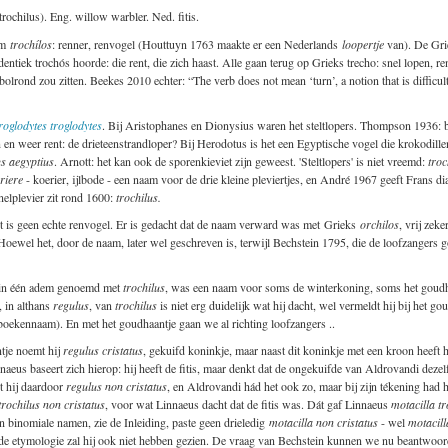
rochilus). Eng. willow warbler. Ned. fitis.
am
trochílos
: renner, renvogel (Houttuyn 1763 maakte er een Nederlands
loopertje
van). De Gri
 identiek trochós hoorde: die rent, die zich haast. Alle gaan terug op Grieks trecho: snel lopen, 
er bolrond zou zitten. Beekes 2010 echter: “The verb does not mean ‘turn’, a notion that is diffic
roglodytes troglodytes
. Bij Aristophanes en Dionysius waren het steltlopers. Thompson 1936: b
en en weer rent: de drieteenstrandloper? Bij Herodotus is het een Egyptische vogel die krokodil
s aegyptius
. Arnott: het kan ook de sporenkieviet zijn geweest. 'Steltlopers' is niet vreemd:
troc
riere
- koerier, ijlbode - een naam voor de drie kleine pleviertjes, en André 1967 geeft Frans di
nelplevier zit rond 1600:
trochilus.
t is geen echte renvogel. Er is gedacht dat de naam verward was met Grieks
orchilos
, vrij zek
. Hoewel het, door de naam, later wel geschreven is, terwijl Bechstein 1795, die de loofzangers 
ak in één adem genoemd met
trochilus
, was een naam voor soms de winterkoning, soms het goudha
 in althans
regulus
, van
trochilus
is niet erg duidelijk wat hij dacht, wel vermeldt hij bij het go
boekennaam). En met het goudhaantje gaan we al richting loofzangers ..
tje noemt hij
regulus cristatus
, gekuifd koninkje, maar naast dit koninkje met een kroon heeft 
nnaeus baseert zich hierop: hij heeft de fitis, maar denkt dat de ongekuifde van Aldrovandi dez
rt hij daardoor
regulus non cristatus
, en Aldrovandi hád het ook zo, maar bij zijn tékening had h
trochilus non cristatus
, voor wat Linnaeus dacht dat de fitis was. Dát gaf Linnaeus
motacilla tr
n binomiale namen, zie de Inleiding, paste geen drieledig
motacilla non cristatus
- wel
motacill
mde etymologie zal hij ook niet hebben gezien. De vraag van Bechstein kunnen we nu beantwoord