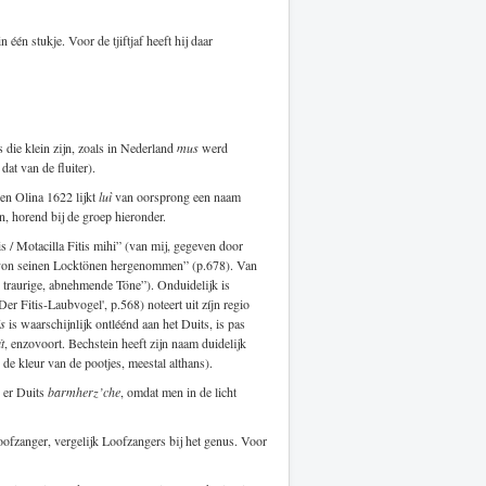
n één stukje. Voor de tjiftjaf heeft hij daar
 die klein zijn, zoals in Nederland
mus
werd
dat van de fluiter).
ien Olina 1622 lijkt
luì
van oorsprong een naam
n, horend bij de groep hieronder.
s / Motacilla Fitis mihi” (van mij, gegeven door
st von seinen Locktönen hergenommen” (p.678). Van
, traurige, abnehmende Töne”). Onduidelijk is
er Fitis-Laubvogel', p.568) noteert uit zíjn regio
is
is waarschijnlijk ontléénd aan het Duits, is pas
ït
, enzovoort. Bechstein heeft zijn naam duidelijk
de kleur van de pootjes, meestal althans).
s er Duits
barmherz’che
, omdat men in de licht
loofzanger, vergelijk Loofzangers bij het genus. Voor