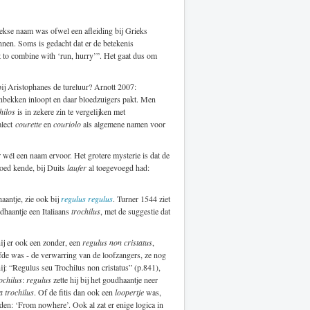
ekse naam was ofwel een afleiding bij Grieks
rennen. Soms is gedacht dat er de betekenis
ult to combine with ‘run, hurry’”. Het gaat dus om
ij Aristophanes de tureluur? Arnott 2007:
lenbekken inloopt en daar bloedzuigers pakt. Men
hilos
is in zekere zin te vergelijken met
alect
courette
en
couriolo
als algemene namen voor
er wél een naam ervoor. Het grotere mysterie is dat de
goed kende, bij Duits
laufer
al toegevoegd had:
antje, zie ook bij
regulus regulus
. Turner 1544 ziet
udhaantje een Italiaans
trochilus
, met de suggestie dat
hij er ook een zonder, een
regulus non cristatus
,
elfde was - de verwarring van de loofzangers, ze nog
ij: “Regulus seu Trochilus non cristatus” (p.841),
ochilus
:
regulus
zette hij bij het goudhaantje neer
a trochilus
. Of de fitis dan ook een
loopertje
was,
en: ‘From nowhere’. Ook al zat er enige logica in