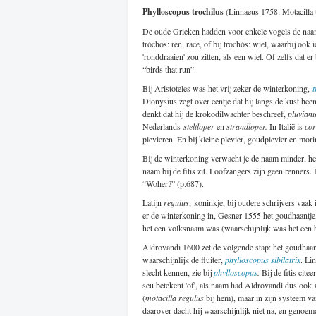
Phylloscopus trochilus
(Linnaeus 1758: Motacilla t
De oude Grieken hadden voor enkele vogels de na
tróchos: ren, race, of bij trochós: wiel, waarbij ook
'ronddraaien' zou zitten, als een wiel. Of zelfs dat 
“birds that run”.
Bij Aristoteles was het vrij zeker de winterkoning,
t
Dionysius zegt over eentje dat hij langs de kust he
denkt dat hij de krokodilwachter beschreef,
pluvianu
Nederlands
steltloper
en
strandloper.
In Italië is
cor
plevieren. En bij kleine plevier, goudplevier en mori
Bij de winterkoning verwacht je de naam minder, he
naam bij de fitis zit. Loofzangers zijn geen renners
“Woher?” (p.687).
Latijn
regulus
, koninkje, bij oudere schrijvers va
er de winterkoning in, Gesner 1555 het goudhaantje,
het een volksnaam was (waarschijnlijk was het een 
Aldrovandi 1600 zet de volgende stap: het goudhaan
waarschijnlijk de fluiter,
phylloscopus sibilatrix
. Li
slecht kennen, zie bij
phylloscopus
.
Bij de fitis citee
seu betekent 'of', als naam had Aldrovandi dus ook
(
motacilla regulus
bij hem), maar in zijn systeem va
daarover dacht hij waarschijnlijk niet na, en genoe