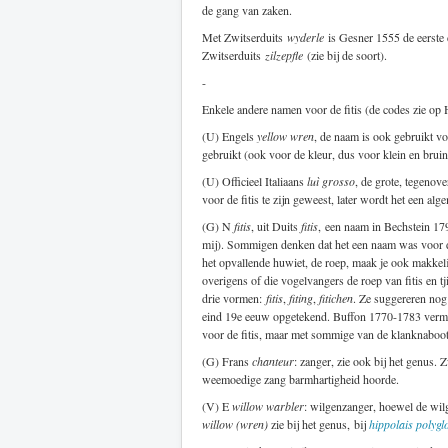
de gang van zaken.
Met Zwitserduits
wyderle
is Gesner 1555 de eerste die
Zwitserduits
zilzepfle
(zie bij de soort).
-
Enkele andere namen voor de fitis (de codes zie op
(U) Engels
yellow wren
, de naam is ook gebruikt vo
gebruikt (ook voor de kleur, dus voor klein en bruin
(U) Officieel Italiaans
luì grosso
, de grote, tegenov
voor de fitis te zijn geweest, later wordt het een a
(G) N
fitis
, uit Duits
fitis
, een naam in Bechstein 179
mij). Sommigen denken dat het een naam was voor de
het opvallende huwiet, de roep, maak je ook makkel
overigens of die vogelvangers de roep van fitis en tj
drie vormen:
fitis
,
fiting
,
fitichen
. Ze suggereren nog
eind 19e eeuw opgetekend. Buffon 1770-1783 verm
voor de fitis, maar met sommige van de klanknabootsi
(G) Frans
chanteur
: zanger, zie ook bij het genus. 
weemoedige zang barmhartigheid hoorde.
(V) E
willow warbler
: wilgenzanger, hoewel de wil
willow (wren)
zie bij het genus, bij
hippolais polygl