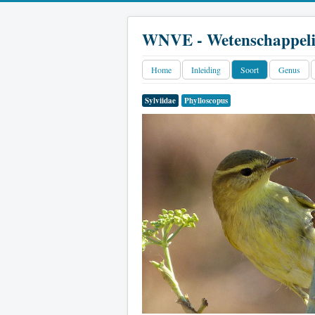
WNVE - Wetenschappeli
Home
Inleiding
Soort
Genus
Sylviidae
Phylloscopus