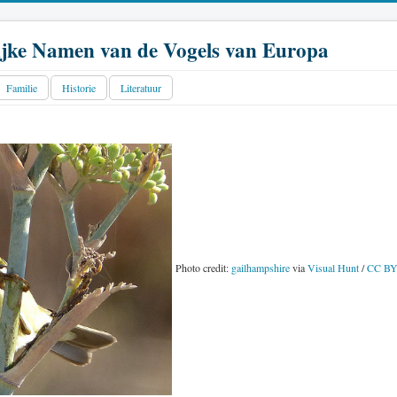
jke Namen van de Vogels van Europa
Familie
Historie
Literatuur
Photo credit:
gailhampshire
via
Visual Hunt
/
CC B