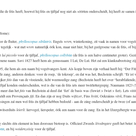
 de fitis heeft, hoewel hij fitis en tjiftjaf nog niet als sóórten onderscheidt, hij heeft ze samen i
 Home):
or de fluiter,
phylloscopus sibilatrix
. Engels
wren
, winterkoning, zit vaak in namen voor vogels
 tegelijk - wat met
wren
natuurlijk óók kon, maar niet híer, bij het geelgroene van de fitis, of bij 
er
luì piccolo
voor de tjiftjaf,
phylloscopus collybita
(de fitis is een halve centimeter groter). Gez
lgemene naam. Savi 1827 heeft hem als genusnaam: I Luì, De Luì. Het zal een klanknabootsing zij
5, die hem als een naam bij vogelvangers kent. Als kopje boven zijn verhaal heeft hij: “Der Fiti
 zang, anderen denken: voor de roep, ‘de lokroep’, en dat was het, Bechstein schrijft: “Er i
ijker
fitis
dan van de vloeiende, licht weemoedige zang (Bechstein heeft het over “herabfallende
iftjaf konden onderscheiden, wel is die van de fitis iets meer twéélettergrepig. Naumann 1823 ('D
 meer dan het
fitis
van Bechstein al deed dat ‘fiet’ de basis was (fuwiet > fwiet > fiet). Lets
vitit
eldt een Provençaals
fifi
. En dan zijn er nog Duits
wifitzer
, Fins
hyitti
, Oekraïens
vityk
, Frans
tu
ngen zal men wel fitis én tjiftjaf hebben bedoeld - aan de záng onderscheidt je de twee (of aan 
Zwitserduits
leierli
: liervogel, lierspeler, óók een naam voor de zang. En in het IJzergebergte wa
g slechts één element in hun doorsnee biotoop is. Officieel Zweeds
lövsångare
geeft het beter: 
otta
, en bij
weidenzeisig
voor de tjiftjaf.