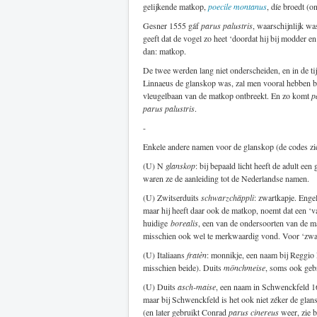
gelijkende matkop,
poecile montanus
, díe broedt (o
Gesner 1555 gáf
parus palustris
, waarschijnlijk wa
geeft dat de vogel zo heet ‘doordat hij bij modder 
dan: matkop.
De twee werden lang niet onderscheiden, en in de ti
Linnaeus de glanskop was, zal men vooral hebben bep
vleugelbaan van de matkop ontbreekt. En zo komt
p
parus palustris
.
-
Enkele andere namen voor de glanskop (de codes z
(U) N
glanskop
: bij bepaald licht heeft de adult ee
waren ze de aanleiding tot de Nederlandse namen.
(U) Zwitserduits
schwarzchäppli
: zwartkapje. Enge
maar hij heeft daar ook de matkop, noemt dat een ‘
huidige
borealis
, een van de ondersoorten van de 
misschien ook wel te merkwaardig vond. Voor ‘zwa
(U) Italiaans
fratèn
: monnikje, een naam bij Reggio
misschien beide). Duits
mönchmeise
, soms ook geb
(U) Duits
asch-maise
, een naam in Schwenckfeld 1
maar bij Schwenckfeld is het ook niet zéker de glan
(en later gebruikt Conrad
parus cinereus
weer, zie b