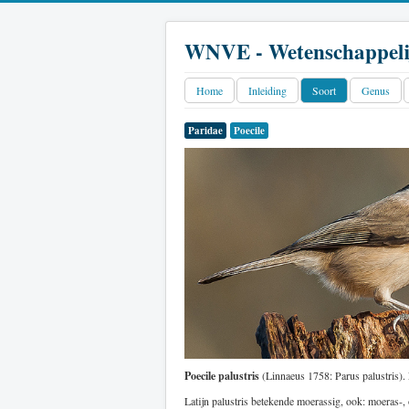
WNVE - Wetenschappeli
Home
Inleiding
Soort
Genus
Paridae
Poecile
Poecile palustris
(Linnaeus 1758: Parus palustris). 
Latijn palustris betekende moerassig, ook: moeras-,