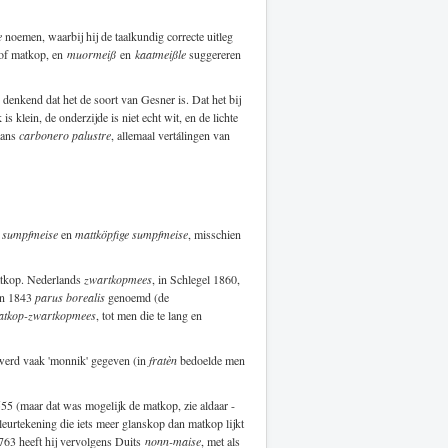
e
noemen, waarbij hij de taalkundig correcte uitleg
 of matkop, en
muormeiß
en
kaatmeißle
suggereren
denkend dat het de soort van Gesner is. Dat het bij
klein, de onderzijde is niet echt wit, en de lichte
aans
carbonero palustre
, allemaal vertálingen van
e sumpfmeise
en
mattköpfige sumpfmeise
, misschien
atkop. Nederlands
zwartkopmees
, in Schlegel 1860,
 in 1843
parus borealis
genoemd (de
atkop-zwartkopmees
, tot men die te lang en
 werd vaak 'monnik' gegeven (in
fratèn
bedoelde men
5 (maar dat was mogelijk de matkop, zie aldaar -
leurtekening die iets meer glanskop dan matkop lijkt
 1763 heeft hij vervolgens Duits
nonn-maise
, met als