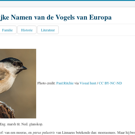
jke Namen van de Vogels van Europa
Familie
Historie
Literatuur
Photo credit:
Paul:Ritchie
via
Visual hunt
/
CC BY-NC-ND
Eng. marsh tit. Ned. glanskop.
 of: van een moeras, en
parus palustris
van Linnaeus betekende dan: moerasmees. Maar hij broed