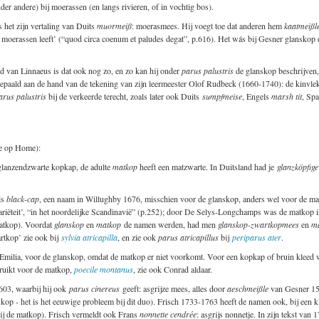
nder andere) bij moerassen (en langs rivieren, of in vochtig bos).
s het zijn vertaling van Duits
muormeiß
: moerasmees. Hij voegt toe dat anderen hem
kaatmeißl
en moerassen leeft’ (“quod circa coenum et paludes degat”, p.616). Het wás bij Gesner glanskop
jd van Linnaeus is dat ook nog zo, en zo kan hij onder
parus palustris
de glanskop beschrijven, 
aald aan de hand van de tekening van zijn leermeester Olof Rudbeck (1660-1740): de kinvlek is 
arus palustris
bij de verkeerde terecht, zoals later ook Duits
sumpfmeise
, Engels
marsh tit
, Sp
ie op Home):
n glanzendzwarte kopkap, de adulte
matkop
heeft een matzwarte. In Duitsland had je
glanzköpfig
ls
black-cap
, een naam in Willughby 1676, misschien voor de glanskop, anders wel voor de m
variëteit’, “in het noordelijke Scandinavië” (p.252); door De Selys-Longchamps was de matkop
matkop). Voordat
glanskop
en
matkop
de namen werden, had men
glanskop-zwartkopmees
en
m
rtkop’ zie ook bij
sylvia atricapilla
, en zie ook
parus atricapillus
bij
periparus ater
.
 Emilia, voor de glanskop, omdat de matkop er niet voorkomt. Voor een kopkap of bruin kleed
ruikt voor de matkop,
poecile montanus
, zie ook Conrad aldaar.
603, waarbij hij ook
parus cinereus
geeft: asgrijze mees, alles door
aeschmeißle
van Gesner 155
skop - het is het eeuwige probleem bij dit duo). Frisch 1733-1763 heeft de namen ook, bij een k
ij de matkop). Frisch vermeldt ook Frans
nonnette cendrée
: asgrijs nonnetje. In zijn tekst van