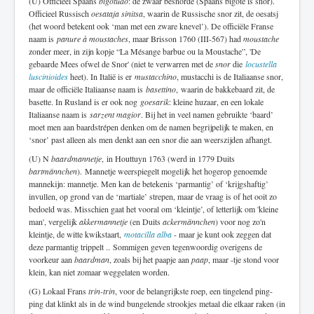
(U) Officieel Spaans
bigotudo
: de zwaar besnorde (Spaans bigote is snor).
Officieel Russisch
oesataja sinitsa
, waarin de Russische snor zit, de oesatsj
(het woord betekent ook ‘man met een zware knevel’). De officiële Franse
naam is
panure à moustaches
, maar Brisson 1760 (III-567) had
moustache
zonder meer, in zijn kopje “La Mésange barbue ou la Moustache”, 'De
gebaarde Mees ofwel de Snor' (niet te verwarren met de
snor
die
locustella
luscinioides
heet). In Italië is er
mustacchino
, mustacchi is de Italiaanse snor,
maar de officiële Italiaanse naam is
basettino
, waarin de bakkebaard zit, de
basette. In Rusland is er ook nog
goesarik
: kleine huzaar, en een lokale
Italiaanse naam is
sarzent magior
. Bij het in veel namen gebruikte ‘baard’
moet men aan baardstrépen denken om de namen begrijpelijk te maken, en
‘snor’ past alleen als men denkt aan een snor die aan weerszijden afhangt.
(U) N
baardmannetje
, in Houttuyn 1763 (werd in 1779 Duits
bartmännchen
). Mannetje weerspiegelt mogelijk het hogerop genoemde
mannekijn: mannetje. Men kan de betekenis ‘parmantig’ of ‘krijgshaftig’
invullen, op grond van de ‘martiale’ strepen, maar de vraag is of het ooit zo
bedoeld was. Misschien gaat het vooral om ‘kleintje’, of letterlijk om 'kleine
man', vergelijk
akkermannetje
(en Duits
ackermännchen
) voor nog zo'n
kleintje, de witte kwikstaart,
motacilla alba
- maar je kunt ook zeggen dat
deze parmantig trippelt .. Sommigen geven tegenwoordig overigens de
voorkeur aan
baardman
, zoals bij het paapje aan
paap
, maar -tje stond voor
klein, kan niet zomaar weggelaten worden.
(G) Lokaal Frans
trin-trin
, voor de belangrijkste roep, een tingelend ping-
ping dat klinkt als in de wind bungelende strookjes metaal die elkaar raken (in