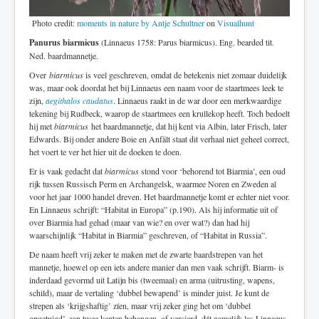
Photo credit:
moments in nature by Antje Schultner
on
Visualhunt
Panurus biarmicus
(Linnaeus 1758: Parus biarmicus). Eng. bearded tit.
Ned. baardmannetje.
Over
biarmicus
is veel geschreven, omdat de betekenis niet zomaar duidelijk
was, maar ook doordat het bij Linnaeus een naam voor de staartmees leek te
zijn,
aegithalos caudatus
. Linnaeus raakt in de war door een merkwaardige
tekening bij Rudbeck, waarop de staartmees een krullekop heeft. Toch bedoelt
hij met
biarmicus
het baardmannetje, dat hij kent via Albin, later Frisch, later
Edwards. Bij onder andere Boie en Anfält staat dit verhaal niet geheel correct,
het voert te ver het hier uit de doeken te doen.
Er is vaak gedacht dat
biarmicus
stond voor ‘behorend tot Biarmia’, een oud
rijk tussen Russisch Perm en Archangelsk, waarmee Noren en Zweden al
voor het jaar 1000 handel dreven. Het baardmannetje komt er echter niet voor.
En Linnaeus schrijft: “Habitat in Europa” (p.190). Als hij informatie uit of
over Biarmia had gehad (maar van wie? en over wat?) dan had hij
waarschijnlijk “Habitat in Biarmia” geschreven, of “Habitat in Russia”.
De naam heeft vrij zeker te maken met de zwarte baardstrepen van het
mannetje, hoewel op een iets andere manier dan men vaak schrijft. Biarm- is
inderdaad gevormd uit Latijn bis (tweemaal) en arma (uitrusting, wapens,
schild), maar de vertaling ‘dubbel bewapend’ is minder juist. Je kunt de
strepen als ‘krijgshaftig’ zíen, maar vrij zeker ging het om ‘dubbel
opgetuigd’, aan twee kanten behangen, of versierd, dát namelijk las Linnaeus