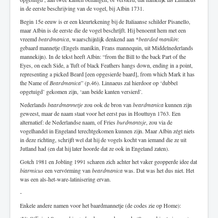
in de eerste beschrijving van de vogel, bij Albin 1731.
Begin 15e eeuw is er een kleurtekening bij de Italiaanse schilder Pisanello,
maar Albin is de eerste die de vogel beschríjft. Hij benoemt hem met een
vreemd
beardmanica
, waarschijnlijk denkend aan *
bearded manikin
:
gebaard mannetje (Engels manikin, Frans mannequin, uit Middelnederlands
mannekijn). In de tekst heeft Albin: “from the Bill to the back Part of the
Eyes, on each Side, a Tuft of black Feathers hangs down, ending in a point,
representing a picked Beard [een opgesierde baard], from which Mark it has
the Name of
Beardmanica
” (p.46). Linnaeus zal hierdoor op ‘dubbel
opgetuigd’ gekomen zijn, ‘aan beide kanten versierd’.
Nederlands
baardmannetje
zou ook de bron van
beardmanica
kunnen zijn
geweest, maar de naam staat voor het eerst pas in Houttuyn 1763. Een
alternatief: de Nederlandse naam, of Fries
burdmantsje
, zou via de
vogelhandel in Engeland terechtgekomen kunnen zijn. Maar Albin zégt niets
in deze richting, schrijft wel dat hij de vogels kocht van iemand die ze uit
Jutland had (en dat hij later hoorde dat ze ook in Engeland zaten).
Gotch 1981 en Jobling 1991 scharen zich achter het vaker geopperde idee dat
biarmicus
een vervórming van
beardmanica
was. Dat was het dus niet. Het
was een als-het-ware-latinisering ervan.
-
Enkele andere namen voor het baardmannetje (de codes zie op Home):