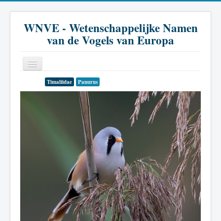
WNVE - Wetenschappelijke Namen
van de Vogels van Europa
Timaliidae
Panurus
Home
Inleiding
Soort
Genus
Familie
Historie
Literatuur