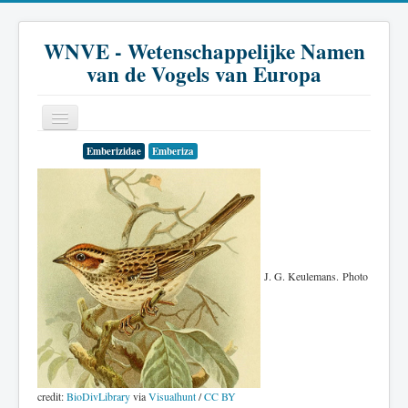
WNVE - Wetenschappelijke Namen
van de Vogels van Europa
Emberizidae
Emberiza
Home
Inleiding
Soort
Genus
J. G. Keulemans. Photo
Familie
Historie
Literatuur
credit:
BioDivLibrary
via
Visualhunt
/
CC BY