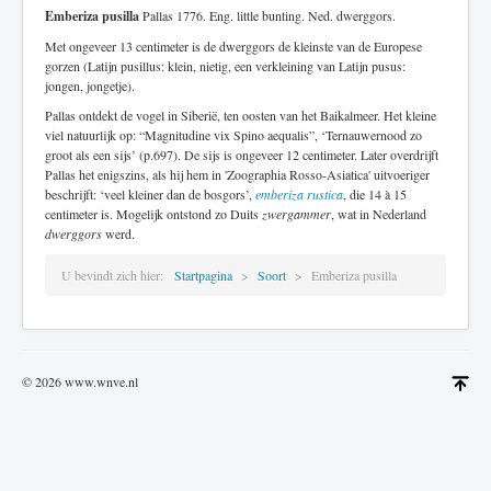
Emberiza pusilla
Pallas 1776. Eng. little bunting. Ned. dwerggors.
Met ongeveer 13 centimeter is de dwerggors de kleinste van de Europese
gorzen (Latijn pusillus: klein, nietig, een verkleining van Latijn pusus:
jongen, jongetje).
Pallas ontdekt de vogel in Siberië, ten oosten van het Baikalmeer. Het kleine
viel natuurlijk op: “Magnitudine vix Spino aequalis”, ‘Ternauwernood zo
groot als een sijs’ (p.697). De sijs is ongeveer 12 centimeter. Later overdrijft
Pallas het enigszins, als hij hem in 'Zoographia Rosso-Asiatica' uitvoeriger
beschrijft: ‘veel kleiner dan de bosgors’,
emberiza rustica
, die 14 à 15
centimeter is. Mogelijk ontstond zo Duits
zwergammer
, wat in Nederland
dwerggors
werd.
U bevindt zich hier:
Startpagina
Soort
Emberiza pusilla
© 2026 www.wnve.nl