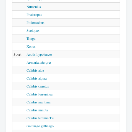
Numenius
Phalaropus
Philomachus
Scolopax
Tringa
Xenus
Soort
Actitis hypoleucos
Arenaria interpres
Calidris alba
Calidris alpina
Calidris canutus
Calidris ferruginea
Calidris maritima
Calidris minuta
Calidris temminckii
Gallinago gallinago