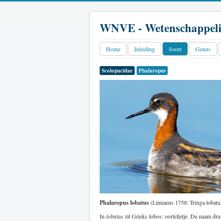
WNVE - Wetenschappeli
Home
Inleiding
Soort
Genus
Scolopacidae
Phalaropus
Phalaropus lobatus
(Linnaeus 1758: Tringa lobata
In
lobatus
zit Grieks lobos: oorlelletje. De naam druk