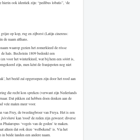
 hierin ook identiek zijn: “pedibus lobatis”, ‘de
ijze op kop, rug en zijborst (Latijn cinereus:
 in de naam althans.
naam waarop gezien het zomerkleed de rósse
s de hals. Bechstein 1809 bedenkt een
 (en voor het winterkleed, wat bij hem een sóórt is,
 omgekeerd zijn, men ként de franjepoten nog niet
jak’, het beeld zal opgeroepen zijn door het rood aan
dering die recht kon spreken (verwant zijn Nederlands
ernaar. Dat pikken zal hebben doen denken aan de
and vele malen meer voor.
an van Frey, de tweelingbroer van Freya. Het is een
j
þórshani
kan 'rood' de reden zijn geweest: diverse
 in Phalaropus ‘vogels van de goden’ te maken.
aat alleen dat ook deze ‘welbekend’ is. Via het
n in beide landen een andere naam.