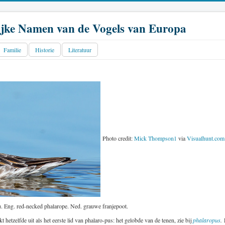
jke Namen van de Vogels van Europa
Familie
Historie
Literatuur
Photo credit:
Mick Thompson1
via
Visualhunt.com
). Eng. red-necked phalarope. Ned. grauwe franjepoot.
t hetzelfde uit als het eerste lid van phalaro-pus: het gelobde van de tenen, zie bij
phalaropus
.
L