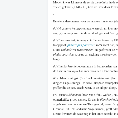
Mogelijk was Linnaeus de eerste die
lobatus
in de o
voeten gelobd’ (p.148). Hij kent de twee door Edwar
-
Enkele andere namen voor de grauwe franjepoot (de
(U) N
grauwe franjepoot
, gaat waarschijnlijk terug
asgrijs). Asgrijs werd in de ornithologie vaak 'asch
(U) E
red-necked phalarope
, in James Sowerby 180
franjepoot,
phalaropus fulicarius
, méér recht had, 
Duits
rothhälsiger wassertreter
(en geeft voor de r
phalaropus cinerascens
: grijsachtige meerkoetvoet
lang).
(U) Inupiat
kayyiiġun
, een naam in het noorden van A
de hals: in een kajak had men vaak een dikke bont
(G) IJslands
thingskrifvari
, ook
landþings-skrifari
:
ding en Engels thing). De twee Europese franjepote
griffier die de pen, steeds weer, in de inktpot doo
(?) IJslands
óðinshani
, haan van Odin (Wodan), en d
opmerkelijke groep namen. En dan is
óðinshani
ook 
vogels met rood waren aan Thor gewijd, waren ‘vog
Gröndal 1887, ‘Isländische Vogelnamen’, geeft
óði
Deens kwamen de twee nog in het Duits terecht, in o