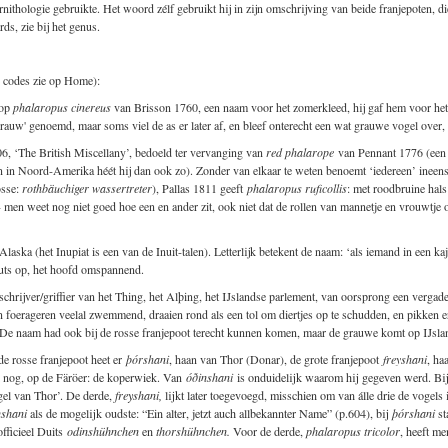
rnithologie gebruikte. Het woord zélf gebruikt hij in zijn omschrijving van beide franjepoten, die
ds, zie bij het genus.
 codes zie op Home):
 op
phalaropus cinereus
van Brisson 1760, een naam voor het zomerkleed, hij gaf hem voor het gr
grauw' genoemd, maar soms viel de as er later af, en bleef onterecht een wat grauwe vogel over,
6, ‘The British Miscellany’, bedoeld ter vervanging van
red phalarope
van Pennant 1776 (een 
en in Noord-Amerika héét hij dan ook zo). Zonder van elkaar te weten benoemt ‘iedereen’ ineen
osse:
rothbäuchiger wassertreter
), Pallas 1811 geeft
phalaropus ruficollis
: met roodbruine hals
 - men weet nog niet goed hoe een en ander zit, ook niet dat de rollen van mannetje en vrouwtje
laska (het Inupiat is een van de Inuit-talen). Letterlijk betekent de naam: ‘als iemand in een ka
muts op, het hoofd omspannend.
 schrijver/griffier van het Thing, het Alþing, het IJslandse parlement, van oorsprong een verga
n foerageren veelal zwemmend, draaien rond als een tol om diertjes op te schudden, en pikken 
pt. De naam had ook bij de rosse franjepoot terecht kunnen komen, maar de grauwe komt op IJsl
e rosse franjepoot heet er
þórshani
, haan van Thor (Donar), de grote franjepoot
freyshani
, ha
nog, op de Färöer: de koperwiek. Van
óðinshani
is onduidelijk waarom hij gegeven werd. Bi
el van Thor’. De derde,
freyshani,
lijkt later toegevoegd, misschien om van álle drie de vogels
nshani
als de mogelijk oudste: “Ein alter, jetzt auch allbekannter Name” (p.604), bij
þórshani
st
fficieel Duits
odinshühnchen
en
thorshühnchen.
Voor de derde,
phalaropus tricolor
, heeft me