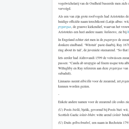
vogelwichelarij van de Oudheid baseerde men zich o
vervolgd.
Als een van zijn grote roofvogels had Aristoteles d
huidige officiële naam terechtkomt (Latijn albus: wit
pygargus
, de grauwe kiekendief, waarvan het vrouwtj
Aristoteles een heel andere naam:
haliaetos,
zie bij
h
In Engeland echter ziet men in de
pugargos
de zeear
donkere eindband. ‘Witstuit’ paste daarbij. Ray 1678 
ring about its tail’, de juveniele steenarend. “So tha
Iets eerder had Aldrovandi 1599 de volwássen zeear
passen: “Cauda ab uropygio ad finem usque tota albic
Willughby en Ray refereren aan deze
pygargus
van 
subadult).
Linnaeus neemt
albicilla
voor de zeearend, zet
pyga
kunnen worden gezien.
-
Enkele andere namen voor de zeearend (de codes zi
(U) Pools
bielik
, bjelik, gevormd bij Pools biel: wit
Scottish Gaelic
iolair-bhàn
: witte arend (
iolair
betek
(U) Duits
gelbschnabel
, een naam in Bechstein 1791