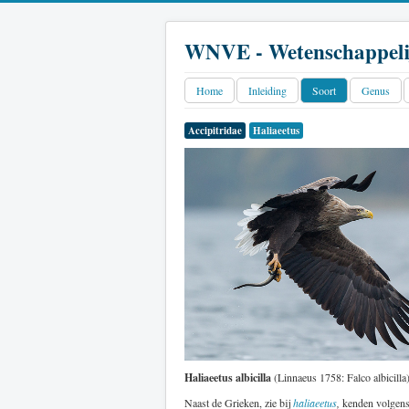
WNVE - Wetenschappeli
Home
Inleiding
Soort
Genus
Accipitridae
Haliaeetus
Haliaeetus albicilla
(Linnaeus 1758: Falco albicilla)
Naast de Grieken, zie bij
haliaeetus
,
kenden volgens