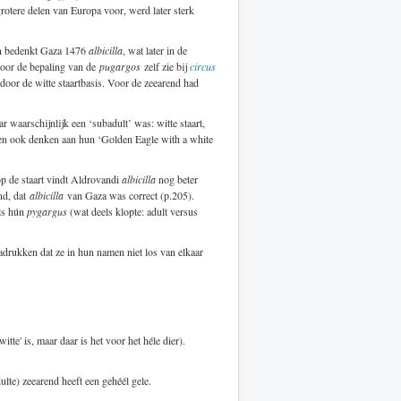
otere delen van Europa voor, werd later sterk
alen bedenkt Gaza 1476
albicilla
, wat later in de
Voor de bepaling van de
pugargos
zelf zie bij
circus
 door de witte staartbasis. Voor de zeearend had
 waarschijnlijk een ‘subadult’ was: witte staart,
hen ook denken aan hun ‘Golden Eagle with a white
p de staart vindt Aldrovandi
albicilla
nog beter
ind, dat
albicilla
van Gaza was correct (p.205).
als hún
pygargus
(wat deels klopte: adult versus
nadrukken dat ze in hun namen niet los van elkaar
tte' is, maar daar is het voor het héle dier).
lte) zeearend heeft een gehéél gele.