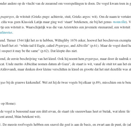
nder andere op de vlucht van de zeearend om voorspellingen te doen. De vogel kwam toen in gr
e
pugargos
, de witstuit (Grieks puge: achterste, stuit, Grieks argos: wit). Om de naam te vert
, cilla was geen Klassiek Latijn maar ging wel ‘staart’ betekenen, zie bij het genus
motacilla
). 
e een witstuit is. Waarschijnlijk was die van Aristoteles een juveniele steenarend, een witstuit
aliaeetus
.
end. Turner 1544 lijkt het zo te hebben, Willughby 1676 zeker, hoewel het beschreven exemplaar
heeft het zó: “white-tail’d Eagle, called
Pygargus
, and
Albicilla
” (p.61). Maar de vogel deed 
t I suspect it may be the same” (p.62). Dat klopte dus niet.
end, de eerste beschrijving van het kleed. Ook hij noemt hem
pygargus
, maar door de nadruk o
at. Unde merito Albicillae nomen datum ab Gaza”, de staart is wit, vanaf de stuit tot aan het e
Aldrovandi, maar denken door kleine verschillen in kleed en grootte dat het niet dezelfde was 
rgus
bij de grauwe kiekendief. Wel zet hij de twee vogels bij elkaar (p.89), misschien om te be
e op Home):
, de vogel is benoemd naar een déél ervan, de staart (de sneeuwhaas heet er bielak, wat idem 'de wi
ent arend, bhàn betekent wit).
. De meeste roofvogels hebben een snavel die geel is aan de basis, en zwart aan de punt, de (adu