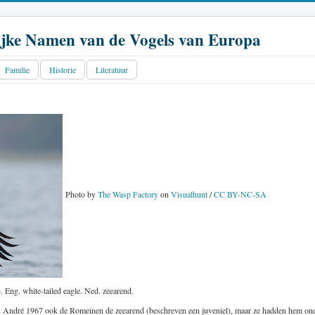
jke Namen van de Vogels van Europa
Familie
Historie
Literatuur
Photo by
The Wasp Factory
on
Visualhunt
/
CC BY-NC-SA
. Eng. white-tailed eagle. Ned. zeearend.
 André 1967 ook de Romeinen de zeearend (beschreven een juveniel), maar ze hadden hem ond