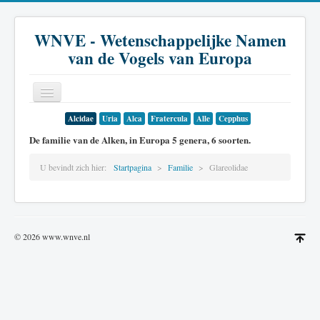
WNVE - Wetenschappelijke Namen
van de Vogels van Europa
Alcidae
Uria
Alca
Fratercula
Alle
Cepphus
Home
De familie van de Alken, in Europa 5 genera, 6 soorten.
Inleiding
U bevindt zich hier:
Startpagina
Familie
Glareolidae
Soort
Genus
Familie
© 2026 www.wnve.nl
Historie
Literatuur