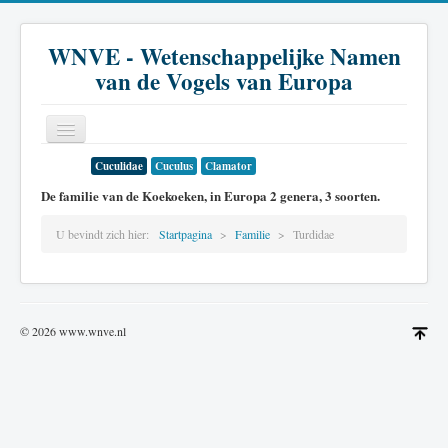
WNVE - Wetenschappelijke Namen
van de Vogels van Europa
Cuculidae
Cuculus
Clamator
Home
De familie van de Koekoeken, in Europa 2 genera, 3 soorten.
Inleiding
U bevindt zich hier:
Startpagina
Familie
Turdidae
Soort
Genus
Familie
© 2026 www.wnve.nl
Historie
Literatuur