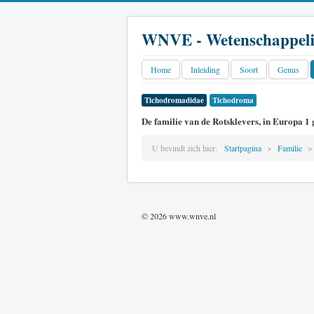
WNVE - Wetenschappeli
Home
Inleiding
Soort
Genus
Tichodromadidae
Tichodroma
De familie van de Rotsklevers, in Europa 1 g
U bevindt zich hier:
Startpagina
Familie
© 2026 www.wnve.nl