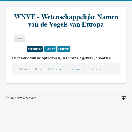
WNVE - Wetenschappelijke Namen
van de Vogels van Europa
Sturnidae
Pastor
Sturnus
Home
De familie van de Spreeuwen, in Europa 2 genera, 3 soorten.
Inleiding
U bevindt zich hier:
Startpagina
Familie
Estrildidae
Soort
Genus
Familie
© 2026 www.wnve.nl
Historie
Literatuur