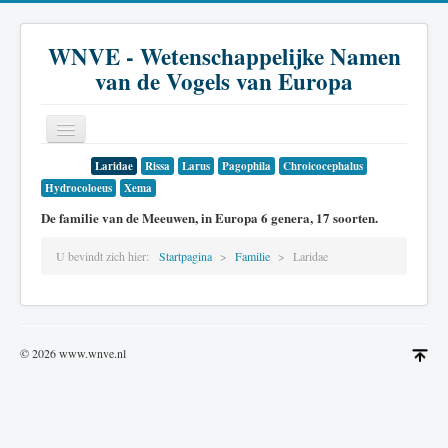
WNVE - Wetenschappelijke Namen
van de Vogels van Europa
Laridae
Rissa
Larus
Pagophila
Chroicocephalus
Home
Hydrocoloeus
Xema
Inleiding
De familie van de Meeuwen, in Europa 6 genera, 17 soorten.
Soort
U bevindt zich hier:
Startpagina
Familie
Laridae
Genus
Familie
© 2026 www.wnve.nl
Historie
Literatuur