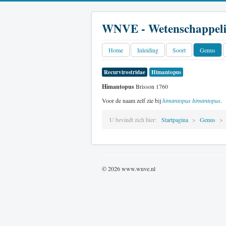
WNVE - Wetenschappeli
Home
Inleiding
Soort
Genus
Recurvirostridae
Himantopus
Himantopus
Brisson 1760
Voor de naam zelf zie bij
himantopus himantopus
.
U bevindt zich hier:
Startpagina
Genus
© 2026 www.wnve.nl