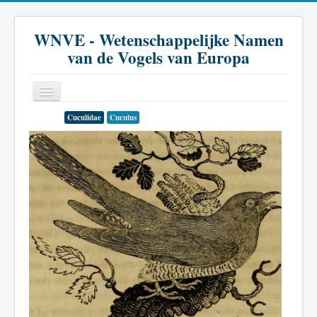
WNVE - Wetenschappelijke Namen
van de Vogels van Europa
Cuculidae
Cuculus
Home
Inleiding
Soort
Genus
Familie
Historie
Literatuur