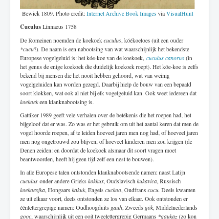
Bewick 1809. Photo credit:
Internet Archive Book Images
via
VisualHunt
Cuculus
Linnaeus 1758
De Romeinen noemden de koekoek
cuculus
, kóékoeloes (uit een ouder
*cucu
?). De naam is een nabootsing van wat waarschijnlijk het bekendste
Europese vogelgeluid is: het kóe-koe van de koekoek,
cuculus canorus
(in
het genus de enige koekoek die duidelijk koekoek roept). Het kóe-koe is zelfs
bekend bij mensen die het nooit hebben gehoord, wat van weinig
vogelgeluiden kan worden gezegd. Daarbij hielp de bouw van een bepaald
soort klokken, wat ook al niet bij elk vogelgeluid kan. Ook weet iedereen dat
koekoek
een klanknabootsing is.
Gattiker 1989 geeft vele verhalen over de betékenis die het roepen had, het
bijgeloof dat er was. Zo was er het gebruik om uit het aantal keren dat men de
vogel hoorde roepen, af te leiden hoeveel jaren men nog had, of hoeveel jaren
men nog ongetrouwd zou blijven, of hoeveel kinderen men zou krijgen (de
Denen zeiden: en doordat de koekoek alsmaar dit soort vragen moet
beantwoorden, heeft hij geen tijd zelf een nest te bouwen).
In alle Europese talen ontstonden klanknabootsende namen: naast Latijn
cuculus
onder andere Grieks
kokkux
, Oudslavisch
kukavica
, Russisch
koekoesjka
, Hongaars
kakuk
, Engels
cuckoo
, Oudfrans
cucu.
Deels kwamen
ze uit elkaar voort, deels ontstonden ze los van elkaar. Ook ontstonden er
éénlettergrepige namen: Oudhoogduits
gauh
, Zweeds
gök,
Middelnederlands
gooc
, waarschijnlijk uit een ooit tweelettergrepig Germaans
*gaukaz
(zo kon