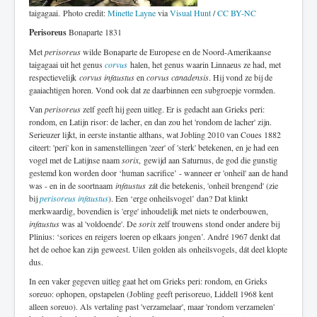
taigagaai. Photo credit:
Minette Layne
via
Visual Hunt
/
CC BY-NC
Perisoreus
Bonaparte 1831
Met
perisoreus
wilde Bonaparte de Europese en de Noord-Amerikaanse
taigagaai uit het genus
corvus
halen, het genus waarin Linnaeus ze had, met
respectievelijk
corvus infaustus
en
corvus canadensis
. Hij vond ze bij de
gaaiachtigen horen. Vond ook dat ze daarbinnen een subgroepje vormden.
Van
perisoreus
zelf geeft hij geen uitleg. Er is gedacht aan Grieks peri:
rondom, en Latijn risor: de lacher, en dan zou het 'rondom de lacher' zijn.
Serieuzer lijkt, in eerste instantie althans, wat Jobling 2010 van Coues 1882
citeert: 'peri' kon in samenstellingen 'zeer' of 'sterk' betekenen, en je had een
vogel met de Latijnse naam
sorix
, gewijd aan Saturnus, de god die gunstig
gestemd kon worden door ‘human sacrifice’ - wanneer er 'onheil' aan de hand
was - en in de soortnaam
infaustus
zát die betekenis, 'onheil brengend' (zie
bij
perisoreus infaustus
). Een ‘erge onheilsvogel’ dan? Dat klinkt
merkwaardig, bovendien is 'erge' inhoudelijk met niets te onderbouwen,
infaustus
was al 'voldoende'. De
sorix
zelf trouwens stond onder andere bij
Plinius: ‘sorices en reigers loeren op elkaars jongen’. André 1967 denkt dat
het de oehoe kan zijn geweest. Uilen golden als onheilsvogels, dát deel klopte
dus.
In een vaker gegeven uitleg gaat het om Grieks peri: rondom, en Grieks
soreuo: ophopen, opstapelen (Jobling geeft perisoreuo, Liddell 1968 kent
alleen soreuo). Als vertaling past 'verzamelaar', maar 'rondom verzamelen'