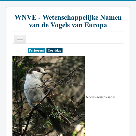
WNVE - Wetenschappelijke Namen
van de Vogels van Europa
Perisoreus
Corvidae
Home
Inleiding
Soort
Genus
Noord-Amerikaanse
Familie
Historie
Literatuur