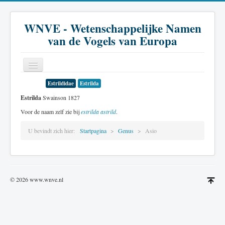
WNVE - Wetenschappelijke Namen
van de Vogels van Europa
Estrildidae
Estrilda
Home
Estrilda
Swainson 1827
Inleiding
Voor de naam zelf zie bij
estrilda astrild
.
Soort
U bevindt zich hier:
Startpagina
Genus
Asio
Genus
Familie
© 2026 www.wnve.nl
Historie
Literatuur